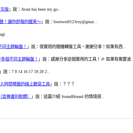
體中文版
」說：Avast has been my go...
當鬧鈴聲！讓你舒服的醒來～
」說：liweiwei0123roy@gmai...
gi
多個不同主題輪盤！
」說：很實用的隨機轉盤工具，謝謝分享！如果有西...
可保存多個不同主題輪盤！
」說：感謝分享這個實用的工具！🎉 如果有需要波..
」說：7 8 14 16 17 18 20 2...
、可加入時間標籤的線上聽寫工具
」說：？？？
找歌（音樂識別軟體）
」說：這篇介紹 SoundHound 的情境很...