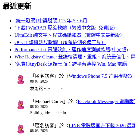
最近更新
[統一發票] 中獎號碼 115 年 5、6月
[下載] WinRAR 壓縮軟體（繁體中文版+免費版）
UltraEdit 純文字、程式碼編輯器（繁體中文最新版）
OCCT 燒機測試軟體（超頻檢測必備工具）
PerformanceTest 電腦效能、運作速度測試軟體(中文版)
Wise Registry Cleaner 登錄檔清理、重組、系統最佳
[免費] AnyDesk 遠端桌面：跨平台遙控 Win, Mac 電腦
「
匿名訪客
」於〈
Windows Phone 7.5 芒果模擬
08-07, 2026
林湖銘。。。。。
「
Michael Carter
」於〈
Facebook Messenger
08-06, 2026
Solid guide — the lo…
「
匿名訪客
」於〈
LINE 電腦版官方下載 2026 最
08-03, 2026