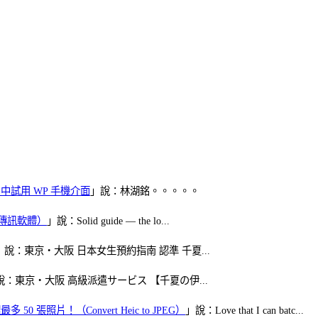
oid 中試用 WP 手機介面
」說：林湖銘。。。。。
（FB傳訊軟體）
」說：Solid guide — the lo...
」說：東京・大阪 日本女生預約指南 認準 千夏...
說：東京・大阪 高級派遣サービス 【千夏の伊...
50 張照片！（Convert Heic to JPEG）
」說：Love that I can batc...