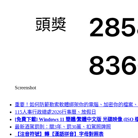
Screenshot
重要！如何防範勒索軟體綁架你的電腦、加密你的檔案、
115人事行政總處2026行事曆、放假日
[免費下載] Windows 11 簡體/繁體中文版 光碟映像 (IS
最新酒駕罰則：關3年、罰30萬、扣駕照牌照
【注音符號】轉【漢語拼音】字母對照表