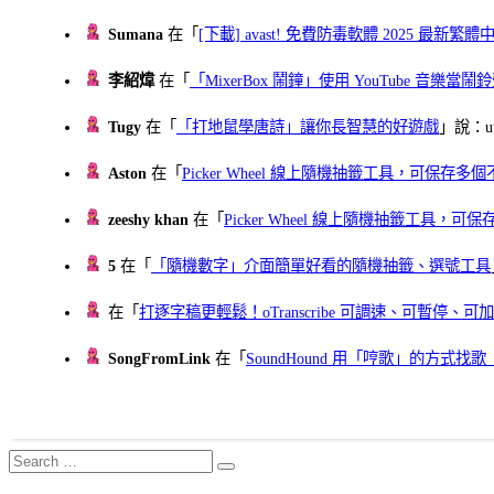
Sumana
在「
[下載] avast! 免費防毒軟體 2025 最新繁
李紹煒
在「
「MixerBox 鬧鐘」使用 YouTube 音樂
Tugy
在「
「打地鼠學唐詩」讓你長智慧的好遊戲
」說：uu
Aston
在「
Picker Wheel 線上隨機抽籤工具，可保存
zeeshy khan
在「
Picker Wheel 線上隨機抽籤工具，
5
在「
「隨機數字」介面簡單好看的隨機抽籤、選號工具
在「
打逐字稿更輕鬆！oTranscribe 可調速、可暫停
SongFromLink
在「
SoundHound 用「哼歌」的方式
Search
Search
for: