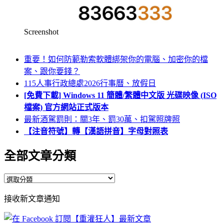
Screenshot
重要！如何防範勒索軟體綁架你的電腦、加密你的檔
案、跟你要錢？
115人事行政總處2026行事曆、放假日
[免費下載] Windows 11 簡體/繁體中文版 光碟映像 (ISO
檔案) 官方網站正式版本
最新酒駕罰則：關3年、罰30萬、扣駕照牌照
【注音符號】轉【漢語拼音】字母對照表
全部文章分類
全
部
接收新文章通知
文
章