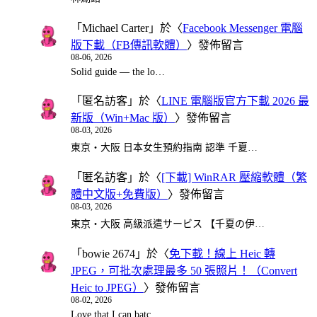
「
Michael Carter
」於〈
Facebook Messenger 電腦
版下載（FB傳訊軟體）
〉發佈留言
08-06, 2026
Solid guide — the lo…
「
匿名訪客
」於〈
LINE 電腦版官方下載 2026 最
新版（Win+Mac 版）
〉發佈留言
08-03, 2026
東京・大阪 日本女生預約指南 認準 千夏…
「
匿名訪客
」於〈
[下載] WinRAR 壓縮軟體（繁
體中文版+免費版）
〉發佈留言
08-03, 2026
東京・大阪 高級派遣サービス 【千夏の伊…
「
bowie 2674
」於〈
免下載！線上 Heic 轉
JPEG，可批次處理最多 50 張照片！（Convert
Heic to JPEG）
〉發佈留言
08-02, 2026
Love that I can batc…