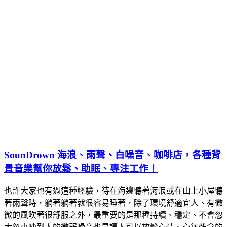
SounDrown 海浪、雨聲、白噪音、咖啡店，各種背
景音樂幫你放鬆、助眠、專注工作！
也許大家也有過這種經驗，待在海邊聽著海浪或在山上小屋聽
著雨聲時，躺著躺著就很容易睡著，除了環境舒適宜人、有微
微的風吹著很舒服之外，最重要的是那種持續、穩定、不會忽