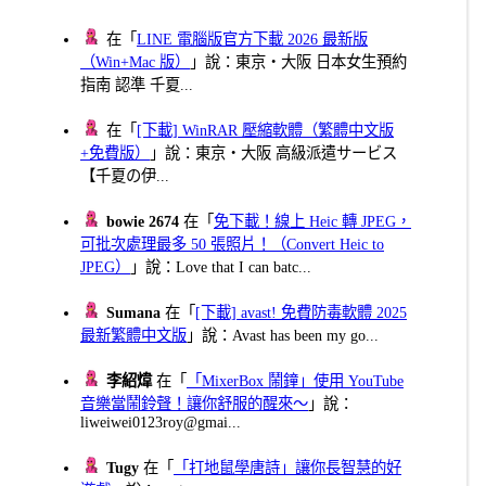
在「
LINE 電腦版官方下載 2026 最新版
（Win+Mac 版）
」說：東京・大阪 日本女生預約
指南 認準 千夏...
在「
[下載] WinRAR 壓縮軟體（繁體中文版
+免費版）
」說：東京・大阪 高級派遣サービス
【千夏の伊...
bowie 2674
在「
免下載！線上 Heic 轉 JPEG，
可批次處理最多 50 張照片！（Convert Heic to
JPEG）
」說：Love that I can batc...
Sumana
在「
[下載] avast! 免費防毒軟體 2025
最新繁體中文版
」說：Avast has been my go...
李紹煒
在「
「MixerBox 鬧鐘」使用 YouTube
音樂當鬧鈴聲！讓你舒服的醒來～
」說：
liweiwei0123roy@gmai...
Tugy
在「
「打地鼠學唐詩」讓你長智慧的好