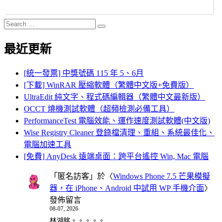
Search
Search
for:
最近更新
[統一發票] 中獎號碼 115 年 5、6月
[下載] WinRAR 壓縮軟體（繁體中文版+免費版）
UltraEdit 純文字、程式碼編輯器（繁體中文最新版）
OCCT 燒機測試軟體（超頻檢測必備工具）
PerformanceTest 電腦效能、運作速度測試軟體(中文版)
Wise Registry Cleaner 登錄檔清理、重組、系統最佳化、
電腦加速工具
[免費] AnyDesk 遠端桌面：跨平台遙控 Win, Mac 電腦
「
匿名訪客
」於〈
Windows Phone 7.5 芒果模擬
器，在 iPhone、Android 中試用 WP 手機介面
〉
發佈留言
08-07, 2026
林湖銘。。。。。