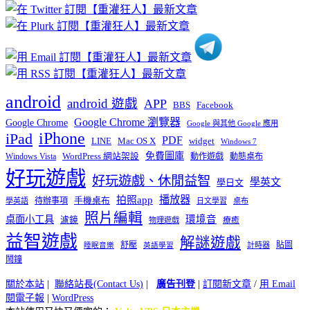
分
類
android
android 遊戲
APP
BBS
Facebook
Google Chrome 瀏覽器
Google Chrome
Google 與其他 Google 應用
iPhone
iPad
PDF
widget
LINE
Mac OS X
Windows 7
免費圖庫
Windows Vista
WordPress 網站架設
動作遊戲
動態桌布
好玩遊戲
好玩遊戲、休閒益智
學英文
學日文
播放器
拍照app
待辦事項
手機桌布
學英語
日文學習
桌布
照片編輯
桌面小工具
環境音
濾鏡
療癒
物理遊戲
益智遊戲
解謎遊戲
舒壓
貼圖
計時器
睡眠音樂
英語學習
鬧鐘
關於本站
|
聯絡站長(Contact Us)
|
廣告刊登
|
訂閱新文章
/
用 Email
閱電子報
|
WordPress