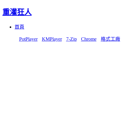
重灌狂人
Menu
Skip
首頁
to
content
PotPlayer
KMPlayer
7-Zip
Chrome
格式工廠