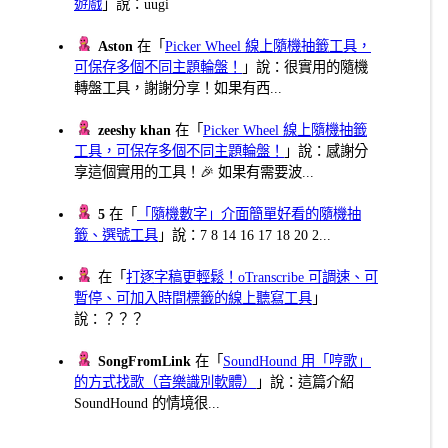
遊戲
」說：uugi
Aston
在「
Picker Wheel 線上隨機抽籤工具，
可保存多個不同主題輪盤！
」說：很實用的隨機
轉盤工具，謝謝分享！如果有西...
zeeshy khan
在「
Picker Wheel 線上隨機抽籤
工具，可保存多個不同主題輪盤！
」說：感謝分
享這個實用的工具！🎉 如果有需要波...
5
在「
「隨機數字」介面簡單好看的隨機抽
籤、選號工具
」說：7 8 14 16 17 18 20 2...
在「
打逐字稿更輕鬆！oTranscribe 可調速、可
暫停、可加入時間標籤的線上聽寫工具
」
說：？？？
SongFromLink
在「
SoundHound 用「哼歌」
的方式找歌（音樂識別軟體）
」說：這篇介紹
SoundHound 的情境很...