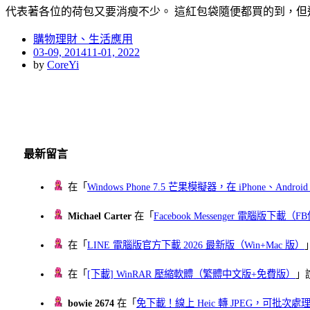
代表著各位的荷包又要消瘦不少。 這紅包袋隨便都買的到，但
購物理財、生活應用
Posted
03-09, 2014
11-01, 2022
on
by
CoreYi
最新留言
在「
Windows Phone 7.5 芒果模擬器，在 iPhone、Andr
Michael Carter
在「
Facebook Messenger 電腦版下載
在「
LINE 電腦版官方下載 2026 最新版（Win+Mac 版）
在「
[下載] WinRAR 壓縮軟體（繁體中文版+免費版）
」
bowie 2674
在「
免下載！線上 Heic 轉 JPEG，可批次處理最多 