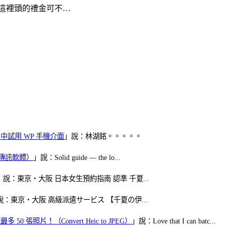
這裡頭的禮金可不…
oid 中試用 WP 手機介面
」說：林湖銘。。。。。
（FB傳訊軟體）
」說：Solid guide — the lo...
」說：東京・大阪 日本女生預約指南 認準 千夏...
說：東京・大阪 高級派遣サービス 【千夏の伊...
50 張照片！（Convert Heic to JPEG）
」說：Love that I can batc...