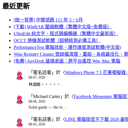
最近更新
[統一發票] 中獎號碼 115 年 5、6月
[下載] WinRAR 壓縮軟體（繁體中文版+免費版）
UltraEdit 純文字、程式碼編輯器（繁體中文最新版）
OCCT 燒機測試軟體（超頻檢測必備工具）
PerformanceTest 電腦效能、運作速度測試軟體(中文版)
Wise Registry Cleaner 登錄檔清理、重組、系統最佳
[免費] AnyDesk 遠端桌面：跨平台遙控 Win, Mac 電腦
「
匿名訪客
」於〈
Windows Phone 7.5 芒果模擬
08-07, 2026
林湖銘。。。。。
「
Michael Carter
」於〈
Facebook Messenger
08-06, 2026
Solid guide — the lo…
「
匿名訪客
」於〈
LINE 電腦版官方下載 2026 最
08-03, 2026