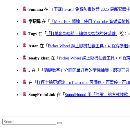
Sumana
在「
[下載] avast! 免費防毒軟體 2025 最新繁
李紹煒
在「
「MixerBox 鬧鐘」使用 YouTube 音樂
Tugy
在「
「打地鼠學唐詩」讓你長智慧的好遊戲
」說：uu
Aston
在「
Picker Wheel 線上隨機抽籤工具，可保存
zeeshy khan
在「
Picker Wheel 線上隨機抽籤工具，
5
在「
「隨機數字」介面簡單好看的隨機抽籤、選號工具
在「
打逐字稿更輕鬆！oTranscribe 可調速、可暫停
SongFromLink
在「
SoundHound 用「哼歌」的方式
Search
Search
for: