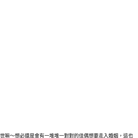
你一世嘛～想必還是會有一堆堆一對對的佳偶想要走入婚姻，這也