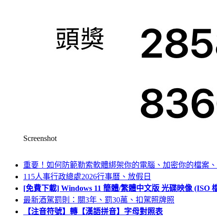
Screenshot
重要！如何防範勒索軟體綁架你的電腦、加密你的檔案、
115人事行政總處2026行事曆、放假日
[免費下載] Windows 11 簡體/繁體中文版 光碟映像 (IS
最新酒駕罰則：關3年、罰30萬、扣駕照牌照
【注音符號】轉【漢語拼音】字母對照表