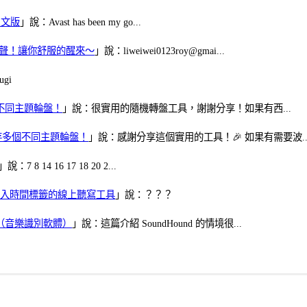
體中文版
」說：Avast has been my go...
當鬧鈴聲！讓你舒服的醒來～
」說：liweiwei0123roy@gmai...
gi
多個不同主題輪盤！
」說：很實用的隨機轉盤工具，謝謝分享！如果有西...
可保存多個不同主題輪盤！
」說：感謝分享這個實用的工具！🎉 如果有需要波..
」說：7 8 14 16 17 18 20 2...
、可加入時間標籤的線上聽寫工具
」說：？？？
找歌（音樂識別軟體）
」說：這篇介紹 SoundHound 的情境很...