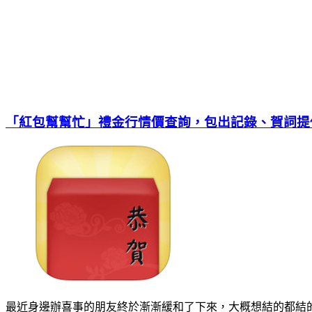
「紅包幫幫忙」禮金行情價查詢，包出記錄、賀詞提
最近身邊辦喜事的朋友終於漸漸緩和了下來，大概想結的都結的