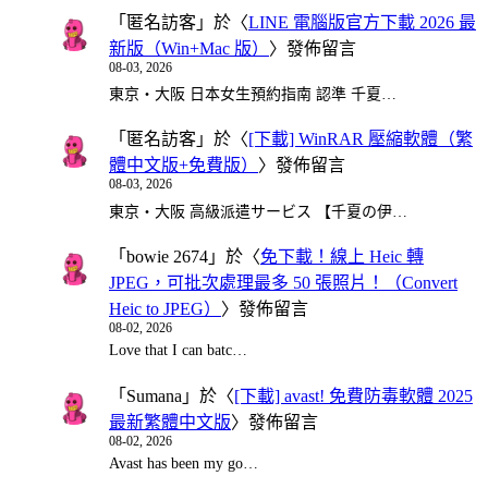
「
匿名訪客
」於〈
LINE 電腦版官方下載 2026 最
新版（Win+Mac 版）
〉發佈留言
08-03, 2026
東京・大阪 日本女生預約指南 認準 千夏…
「
匿名訪客
」於〈
[下載] WinRAR 壓縮軟體（繁
體中文版+免費版）
〉發佈留言
08-03, 2026
東京・大阪 高級派遣サービス 【千夏の伊…
「
bowie 2674
」於〈
免下載！線上 Heic 轉
JPEG，可批次處理最多 50 張照片！（Convert
Heic to JPEG）
〉發佈留言
08-02, 2026
Love that I can batc…
「
Sumana
」於〈
[下載] avast! 免費防毒軟體 2025
最新繁體中文版
〉發佈留言
08-02, 2026
Avast has been my go…