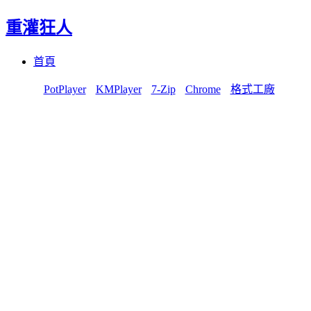
重灌狂人
Menu
Skip
首頁
to
content
PotPlayer
KMPlayer
7-Zip
Chrome
格式工廠