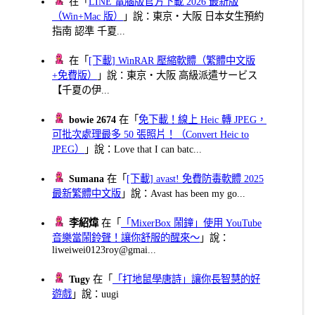
在「
LINE 電腦版官方下載 2026 最新版
（Win+Mac 版）
」說：東京・大阪 日本女生預約
指南 認準 千夏...
在「
[下載] WinRAR 壓縮軟體（繁體中文版
+免費版）
」說：東京・大阪 高級派遣サービス
【千夏の伊...
bowie 2674
在「
免下載！線上 Heic 轉 JPEG，
可批次處理最多 50 張照片！（Convert Heic to
JPEG）
」說：Love that I can batc...
Sumana
在「
[下載] avast! 免費防毒軟體 2025
最新繁體中文版
」說：Avast has been my go...
李紹煒
在「
「MixerBox 鬧鐘」使用 YouTube
音樂當鬧鈴聲！讓你舒服的醒來～
」說：
liweiwei0123roy@gmai...
Tugy
在「
「打地鼠學唐詩」讓你長智慧的好
遊戲
」說：uugi