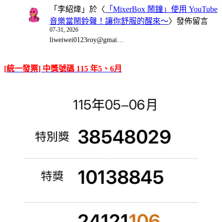
「
李紹煒
」於〈
「MixerBox 鬧鐘」使用 YouTube
音樂當鬧鈴聲！讓你舒服的醒來～
〉發佈留言
07-31, 2026
liweiwei0123roy@gmai…
[統一發票] 中獎號碼 115 年5、6月