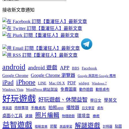
部
接收新文章通知
文
章
分
類
android
android 遊戲
APP
BBS
Facebook
Google Chrome 瀏覽器
Google Chrome
Google 與其他 Google 應用
iPhone
iPad
PDF
widget
LINE
Mac OS X
Windows 7
免費圖庫
Windows Vista
WordPress 網站架設
動作遊戲
動態桌布
好玩遊戲
好玩遊戲、休閒益智
學英文
學日文
播放器
拍照app
待辦事項
手機桌布
學英語
日文學習
桌布
照片編輯
桌面小工具
環境音
濾鏡
療癒
物理遊戲
益智遊戲
解謎遊戲
舒壓
貼圖
計時器
睡眠音樂
英語學習