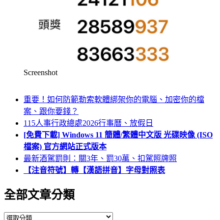
Screenshot
重要！如何防範勒索軟體綁架你的電腦、加密你的檔
案、跟你要錢？
115人事行政總處2026行事曆、放假日
[免費下載] Windows 11 簡體/繁體中文版 光碟映像 (ISO
檔案) 官方網站正式版本
最新酒駕罰則：關3年、罰30萬、扣駕照牌照
【注音符號】轉【漢語拼音】字母對照表
全部文章分類
全