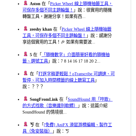
Aston
在「
Picker Wheel 線上隨機抽籤工具，
可保存多個不同主題輪盤！
」說：很實用的隨機
轉盤工具，謝謝分享！如果有西...
zeeshy khan
在「
Picker Wheel 線上隨機抽籤
工具，可保存多個不同主題輪盤！
」說：感謝分
享這個實用的工具！🎉 如果有需要波...
5
在「
「隨機數字」介面簡單好看的隨機抽
籤、選號工具
」說：7 8 14 16 17 18 20 2...
在「
打逐字稿更輕鬆！oTranscribe 可調速、可
暫停、可加入時間標籤的線上聽寫工具
」
說：？？？
SongFromLink
在「
SoundHound 用「哼歌」
的方式找歌（音樂識別軟體）
」說：這篇介紹
SoundHound 的情境很...
ㄎ
在「
[免費] AniFX 滑鼠游標編輯、製作工
具（免安裝版）
」說：ㄎ