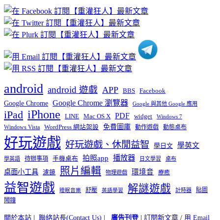
章
分
類
android
android 遊戲
APP
BBS
Facebook
Google Chrome 瀏覽器
Google Chrome
Google 與其他 Google 應用
iPhone
iPad
PDF
widget
LINE
Mac OS X
Windows 7
免費圖庫
Windows Vista
WordPress 網站架設
動作遊戲
動態桌布
好玩遊戲
好玩遊戲、休閒益智
學英文
學日文
播放器
拍照app
待辦事項
手機桌布
學英語
日文學習
桌布
照片編輯
桌面小工具
環境音
濾鏡
療癒
物理遊戲
益智遊戲
解謎遊戲
舒壓
貼圖
計時器
睡眠音樂
英語學習
鬧鐘
關於本站
|
聯絡站長(Contact Us)
|
廣告刊登
|
訂閱新文章
/
用 Email