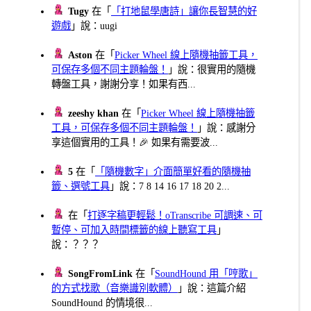
Tugy
在「
「打地鼠學唐詩」讓你長智慧的好
遊戲
」說：uugi
Aston
在「
Picker Wheel 線上隨機抽籤工具，
可保存多個不同主題輪盤！
」說：很實用的隨機
轉盤工具，謝謝分享！如果有西...
zeeshy khan
在「
Picker Wheel 線上隨機抽籤
工具，可保存多個不同主題輪盤！
」說：感謝分
享這個實用的工具！🎉 如果有需要波...
5
在「
「隨機數字」介面簡單好看的隨機抽
籤、選號工具
」說：7 8 14 16 17 18 20 2...
在「
打逐字稿更輕鬆！oTranscribe 可調速、可
暫停、可加入時間標籤的線上聽寫工具
」
說：？？？
SongFromLink
在「
SoundHound 用「哼歌」
的方式找歌（音樂識別軟體）
」說：這篇介紹
SoundHound 的情境很...