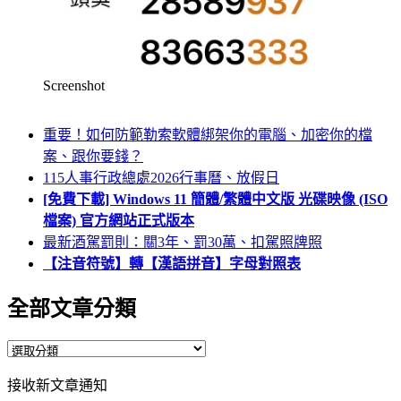
Screenshot
重要！如何防範勒索軟體綁架你的電腦、加密你的檔
案、跟你要錢？
115人事行政總處2026行事曆、放假日
[免費下載] Windows 11 簡體/繁體中文版 光碟映像 (ISO
檔案) 官方網站正式版本
最新酒駕罰則：關3年、罰30萬、扣駕照牌照
【注音符號】轉【漢語拼音】字母對照表
全部文章分類
全
部
接收新文章通知
文