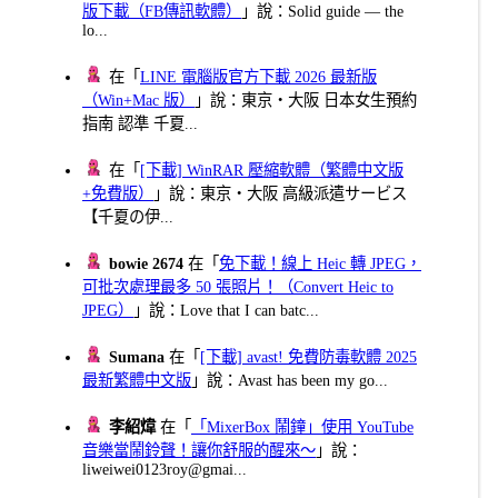
版下載（FB傳訊軟體）
」說：Solid guide — the
lo...
在「
LINE 電腦版官方下載 2026 最新版
（Win+Mac 版）
」說：東京・大阪 日本女生預約
指南 認準 千夏...
在「
[下載] WinRAR 壓縮軟體（繁體中文版
+免費版）
」說：東京・大阪 高級派遣サービス
【千夏の伊...
bowie 2674
在「
免下載！線上 Heic 轉 JPEG，
可批次處理最多 50 張照片！（Convert Heic to
JPEG）
」說：Love that I can batc...
Sumana
在「
[下載] avast! 免費防毒軟體 2025
最新繁體中文版
」說：Avast has been my go...
李紹煒
在「
「MixerBox 鬧鐘」使用 YouTube
音樂當鬧鈴聲！讓你舒服的醒來～
」說：
liweiwei0123roy@gmai...