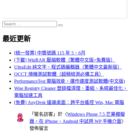
Search
Search
for:
最近更新
[統一發票] 中獎號碼 115 年 5、6月
[下載] WinRAR 壓縮軟體（繁體中文版+免費版）
UltraEdit 純文字、程式碼編輯器（繁體中文最新版）
OCCT 燒機測試軟體（超頻檢測必備工具）
PerformanceTest 電腦效能、運作速度測試軟體(中文版)
Wise Registry Cleaner 登錄檔清理、重組、系統最佳化、
電腦加速工具
[免費] AnyDesk 遠端桌面：跨平台遙控 Win, Mac 電腦
「
匿名訪客
」於〈
Windows Phone 7.5 芒果模擬
器，在 iPhone、Android 中試用 WP 手機介面
〉
發佈留言