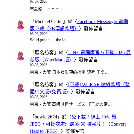
08-07, 2026
林湖銘。。。。。
「
Michael Carter
」於〈
Facebook Messenger 電腦
版下載（FB傳訊軟體）
〉發佈留言
08-06, 2026
Solid guide — the lo…
「
匿名訪客
」於〈
LINE 電腦版官方下載 2026 最
新版（Win+Mac 版）
〉發佈留言
08-03, 2026
東京・大阪 日本女生預約指南 認準 千夏…
「
匿名訪客
」於〈
[下載] WinRAR 壓縮軟體（繁
體中文版+免費版）
〉發佈留言
08-03, 2026
東京・大阪 高級派遣サービス 【千夏の伊…
「
bowie 2674
」於〈
免下載！線上 Heic 轉
JPEG，可批次處理最多 50 張照片！（Convert
Heic to JPEG）
〉發佈留言