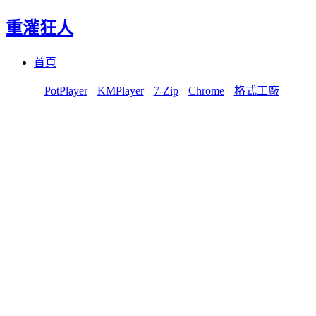
重灌狂人
Menu
Skip
首頁
to
content
PotPlayer
KMPlayer
7-Zip
Chrome
格式工廠