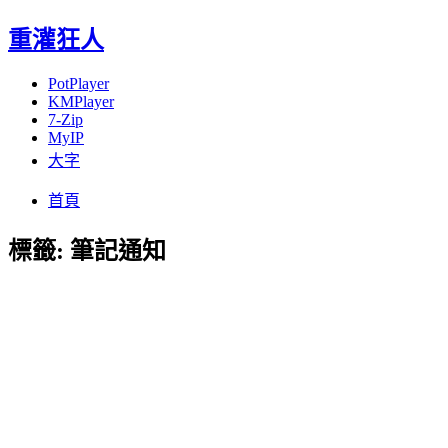
重灌狂人
PotPlayer
KMPlayer
7-Zip
MyIP
大字
Menu
Skip
首頁
to
content
標籤:
筆記通知