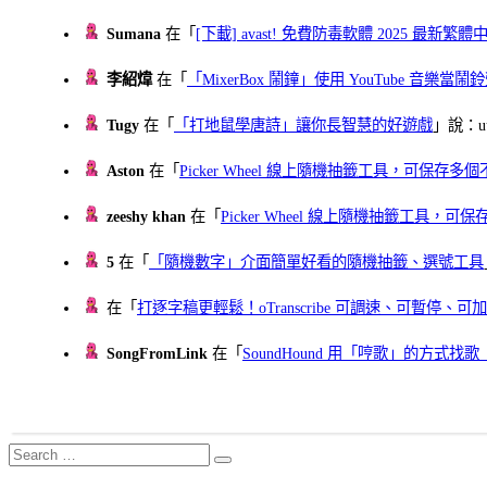
Sumana
在「
[下載] avast! 免費防毒軟體 2025 最新繁
李紹煒
在「
「MixerBox 鬧鐘」使用 YouTube 音樂
Tugy
在「
「打地鼠學唐詩」讓你長智慧的好遊戲
」說：uu
Aston
在「
Picker Wheel 線上隨機抽籤工具，可保存
zeeshy khan
在「
Picker Wheel 線上隨機抽籤工具，
5
在「
「隨機數字」介面簡單好看的隨機抽籤、選號工具
在「
打逐字稿更輕鬆！oTranscribe 可調速、可暫停
SongFromLink
在「
SoundHound 用「哼歌」的方式
Search
Search
for: