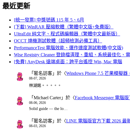
最近更新
[統一發票] 中獎號碼 115 年 5、6月
[下載] WinRAR 壓縮軟體（繁體中文版+免費版）
UltraEdit 純文字、程式碼編輯器（繁體中文最新版）
OCCT 燒機測試軟體（超頻檢測必備工具）
PerformanceTest 電腦效能、運作速度測試軟體(中文版)
Wise Registry Cleaner 登錄檔清理、重組、系統最佳
[免費] AnyDesk 遠端桌面：跨平台遙控 Win, Mac 電腦
「
匿名訪客
」於〈
Windows Phone 7.5 芒果模擬
08-07, 2026
林湖銘。。。。。
「
Michael Carter
」於〈
Facebook Messenger
08-06, 2026
Solid guide — the lo…
「
匿名訪客
」於〈
LINE 電腦版官方下載 2026 最
08-03, 2026