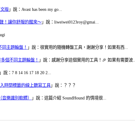
體中文版
」說：Avast has been my go...
當鬧鈴聲！讓你舒服的醒來～
」說：liweiwei0123roy@gmai...
gi
多個不同主題輪盤！
」說：很實用的隨機轉盤工具，謝謝分享！如果有西...
可保存多個不同主題輪盤！
」說：感謝分享這個實用的工具！🎉 如果有需要波..
」說：7 8 14 16 17 18 20 2...
、可加入時間標籤的線上聽寫工具
」說：？？？
找歌（音樂識別軟體）
」說：這篇介紹 SoundHound 的情境很...