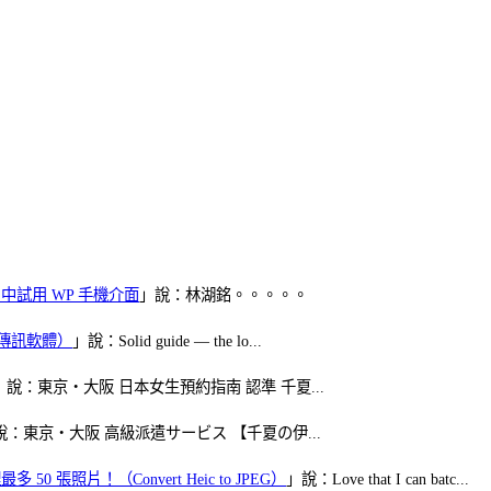
oid 中試用 WP 手機介面
」說：林湖銘。。。。。
（FB傳訊軟體）
」說：Solid guide — the lo...
」說：東京・大阪 日本女生預約指南 認準 千夏...
說：東京・大阪 高級派遣サービス 【千夏の伊...
50 張照片！（Convert Heic to JPEG）
」說：Love that I can batc...