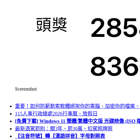
Screenshot
重要！如何防範勒索軟體綁架你的電腦、加密你的檔案、
115人事行政總處2026行事曆、放假日
[免費下載] Windows 11 簡體/繁體中文版 光碟映像 (IS
最新酒駕罰則：關3年、罰30萬、扣駕照牌照
【注音符號】轉【漢語拼音】字母對照表