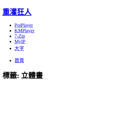
重灌狂人
PotPlayer
KMPlayer
7-Zip
MyIP
大字
Menu
Skip
首頁
to
content
標籤:
立體畫