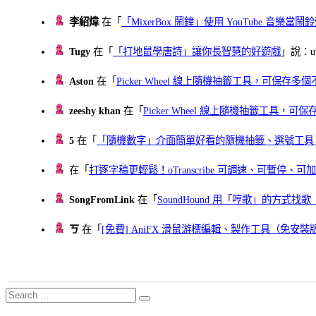
李紹煒
在「
「MixerBox 鬧鐘」使用 YouTube 音樂
Tugy
在「
「打地鼠學唐詩」讓你長智慧的好遊戲
」說：uu
Aston
在「
Picker Wheel 線上隨機抽籤工具，可保存
zeeshy khan
在「
Picker Wheel 線上隨機抽籤工具，
5
在「
「隨機數字」介面簡單好看的隨機抽籤、選號工具
在「
打逐字稿更輕鬆！oTranscribe 可調速、可暫停
SongFromLink
在「
SoundHound 用「哼歌」的方式
ㄎ
在「
[免費] AniFX 滑鼠游標編輯、製作工具（免安裝
Search
Search
for: