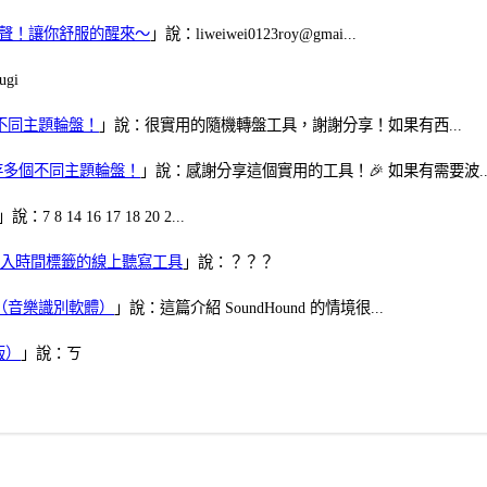
當鬧鈴聲！讓你舒服的醒來～
」說：liweiwei0123roy@gmai...
gi
多個不同主題輪盤！
」說：很實用的隨機轉盤工具，謝謝分享！如果有西...
可保存多個不同主題輪盤！
」說：感謝分享這個實用的工具！🎉 如果有需要波..
」說：7 8 14 16 17 18 20 2...
、可加入時間標籤的線上聽寫工具
」說：？？？
找歌（音樂識別軟體）
」說：這篇介紹 SoundHound 的情境很...
版）
」說：ㄎ