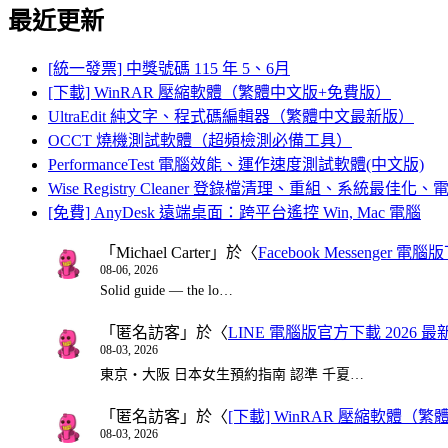
最近更新
[統一發票] 中獎號碼 115 年 5、6月
[下載] WinRAR 壓縮軟體（繁體中文版+免費版）
UltraEdit 純文字、程式碼編輯器（繁體中文最新版）
OCCT 燒機測試軟體（超頻檢測必備工具）
PerformanceTest 電腦效能、運作速度測試軟體(中文版)
Wise Registry Cleaner 登錄檔清理、重組、系統最佳
[免費] AnyDesk 遠端桌面：跨平台遙控 Win, Mac 電腦
「
Michael Carter
」於〈
Facebook Messenger
08-06, 2026
Solid guide — the lo…
「
匿名訪客
」於〈
LINE 電腦版官方下載 2026 最
08-03, 2026
東京・大阪 日本女生預約指南 認準 千夏…
「
匿名訪客
」於〈
[下載] WinRAR 壓縮軟體（
08-03, 2026