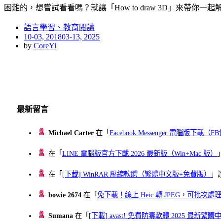
困難的，想嘗試看看嗎？就讓「How to draw 3D」來帶你一
語言學習、教育閱讀
Posted
10-03, 2018
03-13, 2025
on
by
CoreYi
最新留言
Michael Carter
在「
Facebook Messenger 電腦版下載
在「
LINE 電腦版官方下載 2026 最新版（Win+Mac 版）
在「
[下載] WinRAR 壓縮軟體（繁體中文版+免費版）
」
bowie 2674
在「
免下載！線上 Heic 轉 JPEG，可批次處理最多 
Sumana
在「
[下載] avast! 免費防毒軟體 2025 最新繁