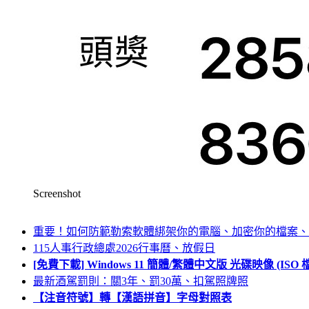
Screenshot
重要！如何防範勒索軟體綁架你的電腦、加密你的檔案、
115人事行政總處2026行事曆、放假日
[免費下載] Windows 11 簡體/繁體中文版 光碟映像 (IS
最新酒駕罰則：關3年、罰30萬、扣駕照牌照
【注音符號】轉【漢語拼音】字母對照表