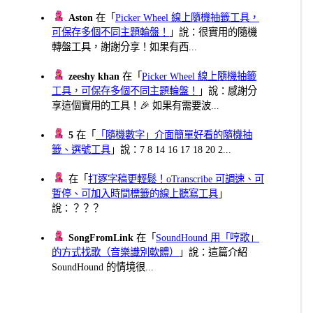
Aston
在「
Picker Wheel 線上隨機抽籤工具，
可保存多個不同主題輪盤！
」說：很實用的隨機
轉盤工具，謝謝分享！如果有西...
zeeshy khan
在「
Picker Wheel 線上隨機抽籤
工具，可保存多個不同主題輪盤！
」說：感謝分
享這個實用的工具！🎉 如果有需要波...
5
在「
「隨機數字」介面簡單好看的隨機抽
籤、選號工具
」說：7 8 14 16 17 18 20 2...
在「
打逐字稿更輕鬆！oTranscribe 可調速、可
暫停、可加入時間標籤的線上聽寫工具
」
說：？？？
SongFromLink
在「
SoundHound 用「哼歌」
的方式找歌（音樂識別軟體）
」說：這篇介紹
SoundHound 的情境很...