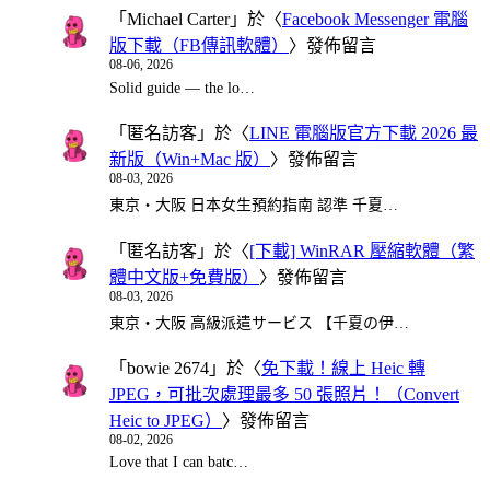
「
Michael Carter
」於〈
Facebook Messenger 電腦
版下載（FB傳訊軟體）
〉發佈留言
08-06, 2026
Solid guide — the lo…
「
匿名訪客
」於〈
LINE 電腦版官方下載 2026 最
新版（Win+Mac 版）
〉發佈留言
08-03, 2026
東京・大阪 日本女生預約指南 認準 千夏…
「
匿名訪客
」於〈
[下載] WinRAR 壓縮軟體（繁
體中文版+免費版）
〉發佈留言
08-03, 2026
東京・大阪 高級派遣サービス 【千夏の伊…
「
bowie 2674
」於〈
免下載！線上 Heic 轉
JPEG，可批次處理最多 50 張照片！（Convert
Heic to JPEG）
〉發佈留言
08-02, 2026
Love that I can batc…