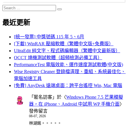
Search
Search
for:
最近更新
[統一發票] 中獎號碼 115 年 5、6月
[下載] WinRAR 壓縮軟體（繁體中文版+免費版）
UltraEdit 純文字、程式碼編輯器（繁體中文最新版）
OCCT 燒機測試軟體（超頻檢測必備工具）
PerformanceTest 電腦效能、運作速度測試軟體(中文版)
Wise Registry Cleaner 登錄檔清理、重組、系統最佳化、
電腦加速工具
[免費] AnyDesk 遠端桌面：跨平台遙控 Win, Mac 電腦
「
匿名訪客
」於〈
Windows Phone 7.5 芒果模擬
器，在 iPhone、Android 中試用 WP 手機介面
〉
發佈留言
08-07, 2026
林湖銘。。。。。