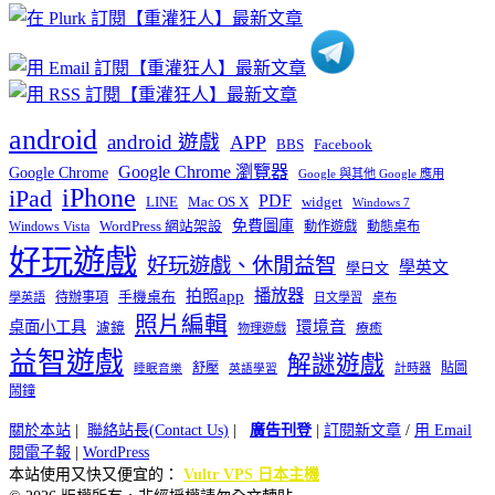
類
android
android 遊戲
APP
BBS
Facebook
Google Chrome 瀏覽器
Google Chrome
Google 與其他 Google 應用
iPhone
iPad
PDF
widget
LINE
Mac OS X
Windows 7
免費圖庫
Windows Vista
WordPress 網站架設
動作遊戲
動態桌布
好玩遊戲
好玩遊戲、休閒益智
學英文
學日文
播放器
拍照app
待辦事項
手機桌布
學英語
日文學習
桌布
照片編輯
桌面小工具
環境音
濾鏡
療癒
物理遊戲
益智遊戲
解謎遊戲
舒壓
貼圖
計時器
睡眠音樂
英語學習
鬧鐘
關於本站
|
聯絡站長(Contact Us)
|
廣告刊登
|
訂閱新文章
/
用 Email
閱電子報
|
WordPress
本站使用又快又便宜的：
Vultr VPS 日本主機