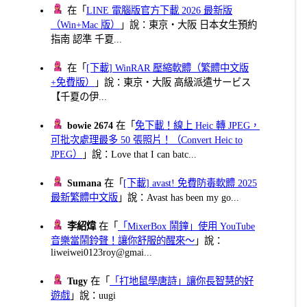
在「
LINE 電腦版官方下載 2026 最新版
（Win+Mac 版）
」說：東京・大阪 日本女生預約
指南 認準 千夏...
在「
[下載] WinRAR 壓縮軟體（繁體中文版
+免費版）
」說：東京・大阪 高級派遣サービス
【千夏の伊...
bowie 2674
在「
免下載！線上 Heic 轉 JPEG，
可批次處理最多 50 張照片！（Convert Heic to
JPEG）
」說：Love that I can batc...
Sumana
在「
[下載] avast! 免費防毒軟體 2025
最新繁體中文版
」說：Avast has been my go...
李紹煒
在「
「MixerBox 鬧鐘」使用 YouTube
音樂當鬧鈴聲！讓你舒服的醒來～
」說：
liweiwei0123roy@gmai...
Tugy
在「
「打地鼠學唐詩」讓你長智慧的好
遊戲
」說：uugi