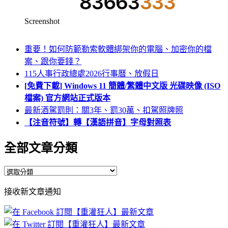
Screenshot
重要！如何防範勒索軟體綁架你的電腦、加密你的檔
案、跟你要錢？
115人事行政總處2026行事曆、放假日
[免費下載] Windows 11 簡體/繁體中文版 光碟映像 (ISO
檔案) 官方網站正式版本
最新酒駕罰則：關3年、罰30萬、扣駕照牌照
【注音符號】轉【漢語拼音】字母對照表
全部文章分類
全
部
接收新文章通知
文
章
分