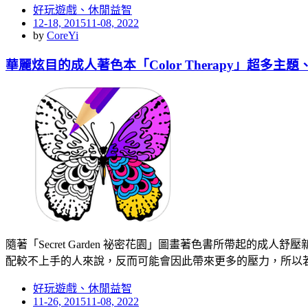
好玩遊戲、休閒益智
Posted
12-18, 2015
11-08, 2022
on
by
CoreYi
華麗炫目的成人著色本「Color Therapy」超多主
隨著「Secret Garden 祕密花園」圖畫著色書所帶起
配較不上手的人來說，反而可能會因此帶來更多的壓力，所以
好玩遊戲、休閒益智
Posted
11-26, 2015
11-08, 2022