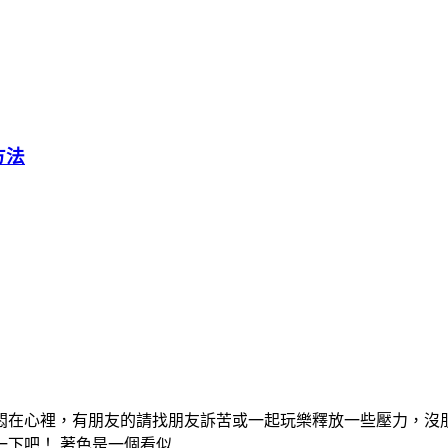
方法
悶在心裡，有朋友的請找朋友訴苦或一起玩樂釋放一些壓力，沒
下吧！ 著色是一個看似…