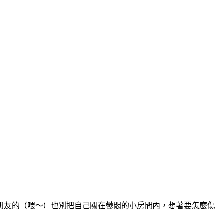
朋友的（喂～）也別把自己關在鬱悶的小房間內，想著要怎麼傷