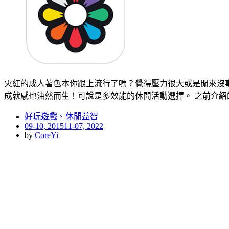
火紅的成人著色本你跟上流行了嗎？覺得壓力很大或是閒來沒
成就感也油然而生！可說是多效能的休閒活動選擇。 之前介紹的「C
好玩遊戲、休閒益智
Posted
09-10, 2015
11-07, 2022
on
by
CoreYi