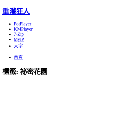
重灌狂人
PotPlayer
KMPlayer
7-Zip
MyIP
大字
Menu
Skip
首頁
to
content
標籤:
祕密花園