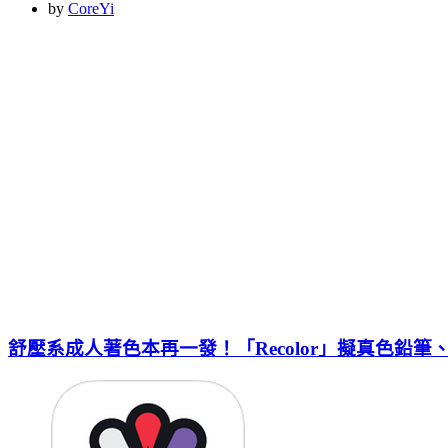
on
by
CoreYi
舒壓系成人著色本再一發！「Recolor」擬真色鉛