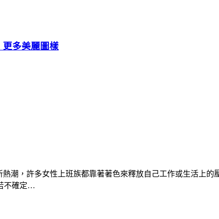
題、更多美麗圖樣
的成人舒壓新熱潮，許多女性上班族都靠著著色來釋放自己工作或生
若不確定…