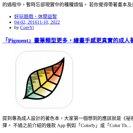
的過程中，暫時忘卻現實中的種種煩惱。 若你覺得帶著畫本及
好玩遊戲、休閒益智
Posted
04-02, 2016
11-10, 2022
on
by
CoreYi
「Pigment」畫筆類型更多，繪畫手感更真實的成人
提到專為成人設計的著色本，大家第一個想到的應該就是《祕密
擇。 不過之前介紹的幾款 App 例如「Colorfy」或「Color Th…