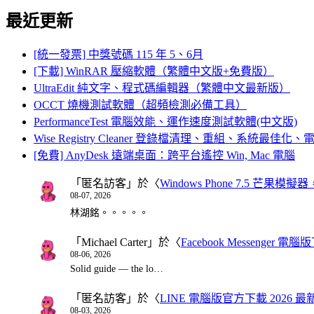
最近更新
[統一發票] 中獎號碼 115 年 5、6月
[下載] WinRAR 壓縮軟體（繁體中文版+免費版）
UltraEdit 純文字、程式碼編輯器（繁體中文最新版）
OCCT 燒機測試軟體（超頻檢測必備工具）
PerformanceTest 電腦效能、運作速度測試軟體(中文版)
Wise Registry Cleaner 登錄檔清理、重組、系統最佳
[免費] AnyDesk 遠端桌面：跨平台遙控 Win, Mac 電腦
「
匿名訪客
」於〈
Windows Phone 7.5 芒果模擬
08-07, 2026
林湖銘。。。。。
「
Michael Carter
」於〈
Facebook Messenger
08-06, 2026
Solid guide — the lo…
「
匿名訪客
」於〈
LINE 電腦版官方下載 2026 最
08-03, 2026