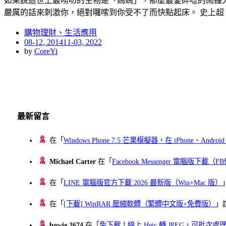
如果說這世上最嘮叨的生物是「媽媽」，那麼最愛碎唸的鬧鐘大概
嚴厲的話來刺激你，絕對囉嗦到你受不了而快點起床。 史上超
購物理財、生活應用
Posted
08-12, 2014
11-03, 2022
on
by
CoreYi
最新留言
在「
Windows Phone 7.5 芒果模擬器，在 iPhone、Andr
Michael Carter
在「
Facebook Messenger 電腦版下載
在「
LINE 電腦版官方下載 2026 最新版（Win+Mac 版）
在「
[下載] WinRAR 壓縮軟體（繁體中文版+免費版）
」
bowie 2674
在「
免下載！線上 Heic 轉 JPEG，可批次處理最多 