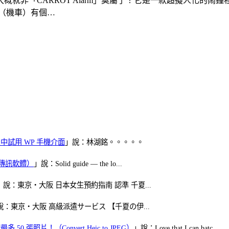
就非「CARROT Alarm」莫屬了！它是一款超擬人化的
（機車）有個…
oid 中試用 WP 手機介面
」說：林湖銘。。。。。
（FB傳訊軟體）
」說：Solid guide — the lo...
」說：東京・大阪 日本女生預約指南 認準 千夏...
說：東京・大阪 高級派遣サービス 【千夏の伊...
50 張照片！（Convert Heic to JPEG）
」說：Love that I can batc...