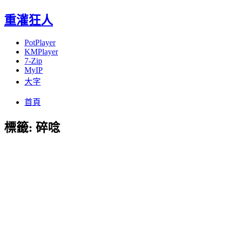
重灌狂人
PotPlayer
KMPlayer
7-Zip
MyIP
大字
Menu
Skip
首頁
to
content
標籤:
碎唸