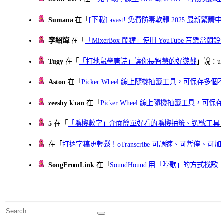
Sumana
在「
[下載] avast! 免費防毒軟體 2025 最新繁
李紹煒
在「
「MixerBox 鬧鐘」使用 YouTube 音樂
Tugy
在「
「打地鼠學唐詩」讓你長智慧的好遊戲
」說：uu
Aston
在「
Picker Wheel 線上隨機抽籤工具，可保存
zeeshy khan
在「
Picker Wheel 線上隨機抽籤工具，
5
在「
「隨機數字」介面簡單好看的隨機抽籤、選號工具
在「
打逐字稿更輕鬆！oTranscribe 可調速、可暫停
SongFromLink
在「
SoundHound 用「哼歌」的方式
Search
Search
for: