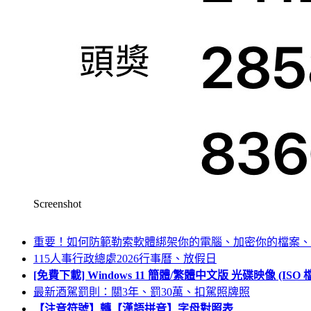
Screenshot
重要！如何防範勒索軟體綁架你的電腦、加密你的檔案、
115人事行政總處2026行事曆、放假日
[免費下載] Windows 11 簡體/繁體中文版 光碟映像 (IS
最新酒駕罰則：關3年、罰30萬、扣駕照牌照
【注音符號】轉【漢語拼音】字母對照表