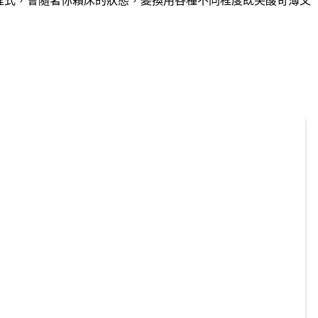
鬧鐘程式，會隨著你賴床的狀態，變換用各種不同程度既尖酸苛薄又