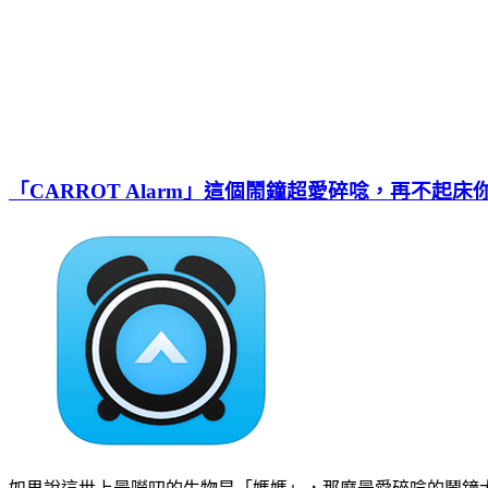
「CARROT Alarm」這個鬧鐘超愛碎唸，再不起床