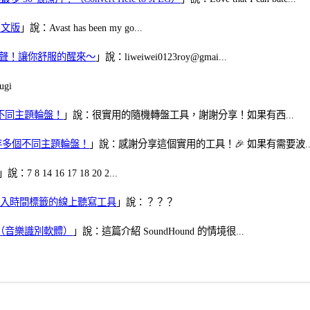
體中文版
」說：Avast has been my go...
當鬧鈴聲！讓你舒服的醒來～
」說：liweiwei0123roy@gmai...
gi
多個不同主題輪盤！
」說：很實用的隨機轉盤工具，謝謝分享！如果有西...
可保存多個不同主題輪盤！
」說：感謝分享這個實用的工具！🎉 如果有需要波..
」說：7 8 14 16 17 18 20 2...
、可加入時間標籤的線上聽寫工具
」說：？？？
找歌（音樂識別軟體）
」說：這篇介紹 SoundHound 的情境很...