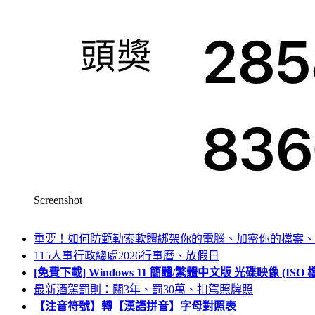
Screenshot
重要！如何防範勒索軟體綁架你的電腦、加密你的檔案、
115人事行政總處2026行事曆、放假日
[免費下載] Windows 11 簡體/繁體中文版 光碟映像 (IS
最新酒駕罰則：關3年、罰30萬、扣駕照牌照
【注音符號】轉【漢語拼音】字母對照表