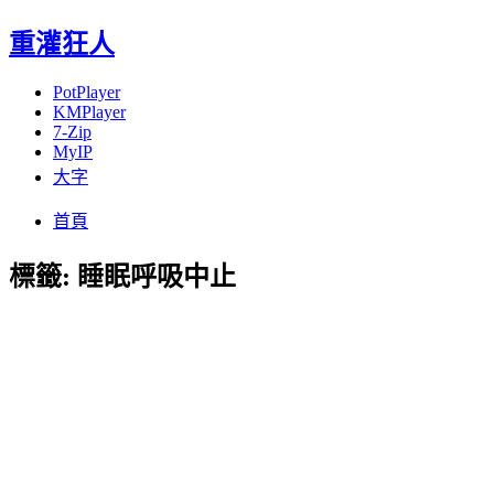
重灌狂人
PotPlayer
KMPlayer
7-Zip
MyIP
大字
Menu
Skip
首頁
to
content
標籤:
睡眠呼吸中止