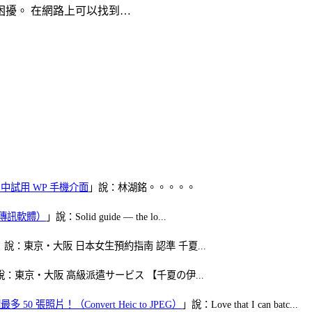
擾。 在網路上可以找到…
oid 中試用 WP 手機介面
」說：林湖銘。。。。。
（FB傳訊軟體）
」說：Solid guide — the lo...
」說：東京・大阪 日本女生預約指南 認準 千夏...
說：東京・大阪 高級派遣サービス 【千夏の伊...
50 張照片！（Convert Heic to JPEG）
」說：Love that I can batc...