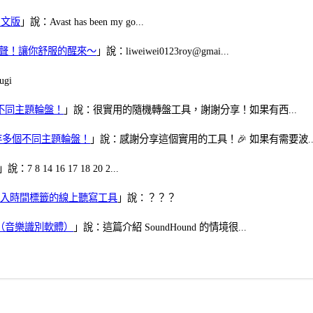
體中文版
」說：Avast has been my go...
當鬧鈴聲！讓你舒服的醒來～
」說：liweiwei0123roy@gmai...
gi
多個不同主題輪盤！
」說：很實用的隨機轉盤工具，謝謝分享！如果有西...
可保存多個不同主題輪盤！
」說：感謝分享這個實用的工具！🎉 如果有需要波..
」說：7 8 14 16 17 18 20 2...
、可加入時間標籤的線上聽寫工具
」說：？？？
找歌（音樂識別軟體）
」說：這篇介紹 SoundHound 的情境很...