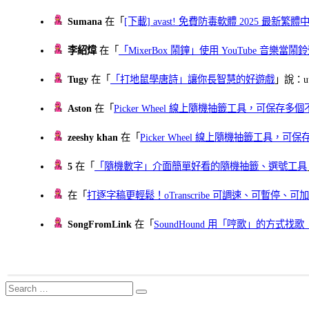
Sumana
在「
[下載] avast! 免費防毒軟體 2025 最新繁
李紹煒
在「
「MixerBox 鬧鐘」使用 YouTube 音樂
Tugy
在「
「打地鼠學唐詩」讓你長智慧的好遊戲
」說：uu
Aston
在「
Picker Wheel 線上隨機抽籤工具，可保存
zeeshy khan
在「
Picker Wheel 線上隨機抽籤工具，
5
在「
「隨機數字」介面簡單好看的隨機抽籤、選號工具
在「
打逐字稿更輕鬆！oTranscribe 可調速、可暫停
SongFromLink
在「
SoundHound 用「哼歌」的方式
Search
Search
for: