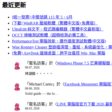
最近更新
[統一發票] 中獎號碼 115 年 5、6月
[下載] WinRAR 壓縮軟體（繁體中文版+免費版）
UltraEdit 純文字、程式碼編輯器（繁體中文最新版）
OCCT 燒機測試軟體（超頻檢測必備工具）
PerformanceTest 電腦效能、運作速度測試軟體(中文版)
Wise Registry Cleaner 登錄檔清理、重組、系統最佳
[免費] AnyDesk 遠端桌面：跨平台遙控 Win, Mac 電腦
「
匿名訪客
」於〈
Windows Phone 7.5 芒果模擬
08-07, 2026
林湖銘。。。。。
「
Michael Carter
」於〈
Facebook Messenger
08-06, 2026
Solid guide — the lo…
「
匿名訪客
」於〈
LINE 電腦版官方下載 2026 最
08-03, 2026