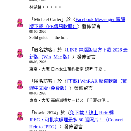
08-07, 2026
林湖銘。。。。。
「
Michael Carter
」於〈
Facebook Messenger 電腦
版下載（FB傳訊軟體）
〉發佈留言
08-06, 2026
Solid guide — the lo…
「
匿名訪客
」於〈
LINE 電腦版官方下載 2026 最
新版（Win+Mac 版）
〉發佈留言
08-03, 2026
東京・大阪 日本女生預約指南 認準 千夏…
「
匿名訪客
」於〈
[下載] WinRAR 壓縮軟體（繁
體中文版+免費版）
〉發佈留言
08-03, 2026
東京・大阪 高級派遣サービス 【千夏の伊…
「
bowie 2674
」於〈
免下載！線上 Heic 轉
JPEG，可批次處理最多 50 張照片！（Convert
Heic to JPEG）
〉發佈留言