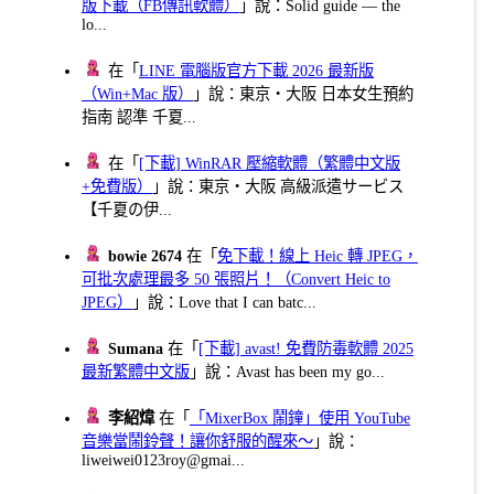
版下載（FB傳訊軟體）
」說：Solid guide — the
lo...
在「
LINE 電腦版官方下載 2026 最新版
（Win+Mac 版）
」說：東京・大阪 日本女生預約
指南 認準 千夏...
在「
[下載] WinRAR 壓縮軟體（繁體中文版
+免費版）
」說：東京・大阪 高級派遣サービス
【千夏の伊...
bowie 2674
在「
免下載！線上 Heic 轉 JPEG，
可批次處理最多 50 張照片！（Convert Heic to
JPEG）
」說：Love that I can batc...
Sumana
在「
[下載] avast! 免費防毒軟體 2025
最新繁體中文版
」說：Avast has been my go...
李紹煒
在「
「MixerBox 鬧鐘」使用 YouTube
音樂當鬧鈴聲！讓你舒服的醒來～
」說：
liweiwei0123roy@gmai...