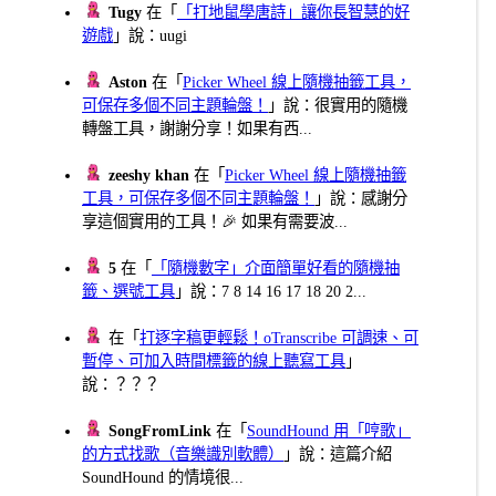
Tugy
在「
「打地鼠學唐詩」讓你長智慧的好
遊戲
」說：uugi
Aston
在「
Picker Wheel 線上隨機抽籤工具，
可保存多個不同主題輪盤！
」說：很實用的隨機
轉盤工具，謝謝分享！如果有西...
zeeshy khan
在「
Picker Wheel 線上隨機抽籤
工具，可保存多個不同主題輪盤！
」說：感謝分
享這個實用的工具！🎉 如果有需要波...
5
在「
「隨機數字」介面簡單好看的隨機抽
籤、選號工具
」說：7 8 14 16 17 18 20 2...
在「
打逐字稿更輕鬆！oTranscribe 可調速、可
暫停、可加入時間標籤的線上聽寫工具
」
說：？？？
SongFromLink
在「
SoundHound 用「哼歌」
的方式找歌（音樂識別軟體）
」說：這篇介紹
SoundHound 的情境很...