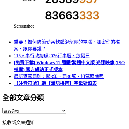
Screenshot
重要！如何防範勒索軟體綁架你的電腦、加密你的檔
案、跟你要錢？
115人事行政總處2026行事曆、放假日
[免費下載] Windows 11 簡體/繁體中文版 光碟映像 (ISO
檔案) 官方網站正式版本
最新酒駕罰則：關3年、罰30萬、扣駕照牌照
【注音符號】轉【漢語拼音】字母對照表
全部文章分類
全
部
接收新文章通知
文