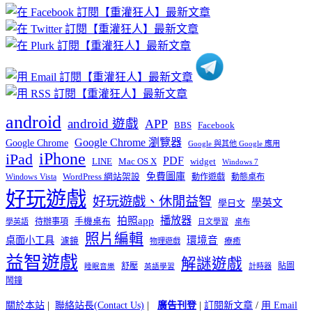
章
分
類
android
android 遊戲
APP
BBS
Facebook
Google Chrome 瀏覽器
Google Chrome
Google 與其他 Google 應用
iPhone
iPad
PDF
widget
LINE
Mac OS X
Windows 7
免費圖庫
Windows Vista
WordPress 網站架設
動作遊戲
動態桌布
好玩遊戲
好玩遊戲、休閒益智
學英文
學日文
播放器
拍照app
待辦事項
手機桌布
學英語
日文學習
桌布
照片編輯
桌面小工具
環境音
濾鏡
療癒
物理遊戲
益智遊戲
解謎遊戲
舒壓
貼圖
計時器
睡眠音樂
英語學習
鬧鐘
關於本站
|
聯絡站長(Contact Us)
|
廣告刊登
|
訂閱新文章
/
用 Email