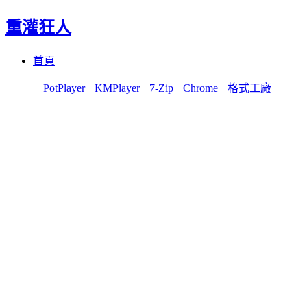
重灌狂人
Menu
Skip
首頁
to
content
PotPlayer
KMPlayer
7-Zip
Chrome
格式工廠