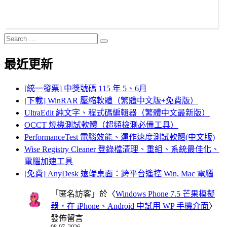
Search
Search
for:
最近更新
[統一發票] 中獎號碼 115 年 5、6月
[下載] WinRAR 壓縮軟體（繁體中文版+免費版）
UltraEdit 純文字、程式碼編輯器（繁體中文最新版）
OCCT 燒機測試軟體（超頻檢測必備工具）
PerformanceTest 電腦效能、運作速度測試軟體(中文版)
Wise Registry Cleaner 登錄檔清理、重組、系統最佳化、
電腦加速工具
[免費] AnyDesk 遠端桌面：跨平台遙控 Win, Mac 電腦
「
匿名訪客
」於〈
Windows Phone 7.5 芒果模擬
器，在 iPhone、Android 中試用 WP 手機介面
〉
發佈留言