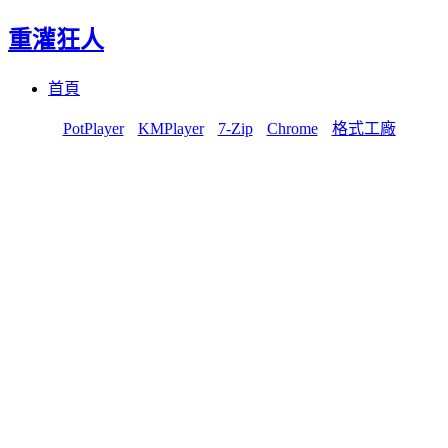
重灌狂人
Menu
Skip
首頁
to
content
PotPlayer
KMPlayer
7-Zip
Chrome
格式工廠