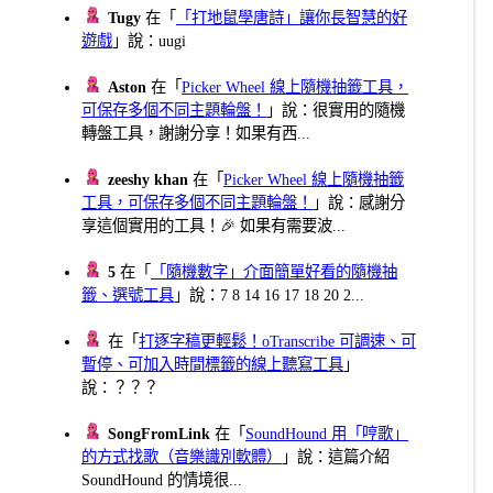
Tugy
在「
「打地鼠學唐詩」讓你長智慧的好
遊戲
」說：uugi
Aston
在「
Picker Wheel 線上隨機抽籤工具，
可保存多個不同主題輪盤！
」說：很實用的隨機
轉盤工具，謝謝分享！如果有西...
zeeshy khan
在「
Picker Wheel 線上隨機抽籤
工具，可保存多個不同主題輪盤！
」說：感謝分
享這個實用的工具！🎉 如果有需要波...
5
在「
「隨機數字」介面簡單好看的隨機抽
籤、選號工具
」說：7 8 14 16 17 18 20 2...
在「
打逐字稿更輕鬆！oTranscribe 可調速、可
暫停、可加入時間標籤的線上聽寫工具
」
說：？？？
SongFromLink
在「
SoundHound 用「哼歌」
的方式找歌（音樂識別軟體）
」說：這篇介紹
SoundHound 的情境很...