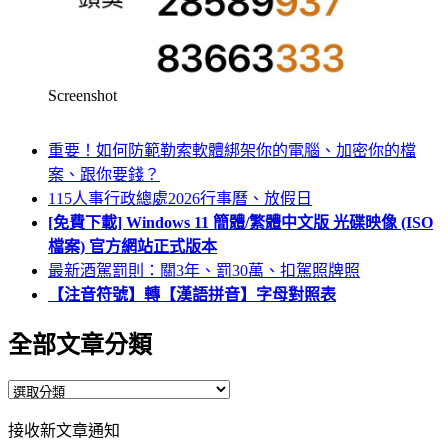
Screenshot
重要！如何防範勒索軟體綁架你的電腦、加密你的檔
案、跟你要錢？
115人事行政總處2026行事曆、放假日
[免費下載] Windows 11 簡體/繁體中文版 光碟映像 (ISO
檔案) 官方網站正式版本
最新酒駕罰則：關3年、罰30萬、扣駕照牌照
【注音符號】轉【漢語拼音】字母對照表
全部文章分類
全
部
接收新文章通知
文