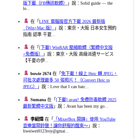
版下載（FB傳訊軟體）
」說：Solid guide — the
lo...
在「
LINE 電腦版官方下載 2026 最新版
（Win+Mac 版）
」說：東京・大阪 日本女生預約
指南 認準 千夏...
在「
[下載] WinRAR 壓縮軟體（繁體中文版
+免費版）
」說：東京・大阪 高級派遣サービス
【千夏の伊...
bowie 2674
在「
免下載！線上 Heic 轉 JPEG，
可批次處理最多 50 張照片！（Convert Heic to
JPEG）
」說：Love that I can batc...
Sumana
在「
[下載] avast! 免費防毒軟體 2025
最新繁體中文版
」說：Avast has been my go...
李紹煒
在「
「MixerBox 鬧鐘」使用 YouTube
音樂當鬧鈴聲！讓你舒服的醒來～
」說：
liweiwei0123roy@gmai...