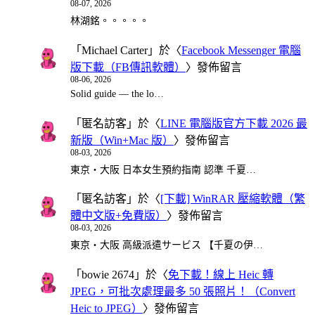
08-07, 2026
林湖銘。。。。。
「
Michael Carter
」於〈
Facebook Messenger 電腦
版下載（FB傳訊軟體）
〉發佈留言
08-06, 2026
Solid guide — the lo…
「
匿名訪客
」於〈
LINE 電腦版官方下載 2026 最
新版（Win+Mac 版）
〉發佈留言
08-03, 2026
東京・大阪 日本女生預約指南 認準 千夏…
「
匿名訪客
」於〈
[下載] WinRAR 壓縮軟體（繁
體中文版+免費版）
〉發佈留言
08-03, 2026
東京・大阪 高級派遣サービス 【千夏の伊…
「
bowie 2674
」於〈
免下載！線上 Heic 轉
JPEG，可批次處理最多 50 張照片！（Convert
Heic to JPEG）
〉發佈留言