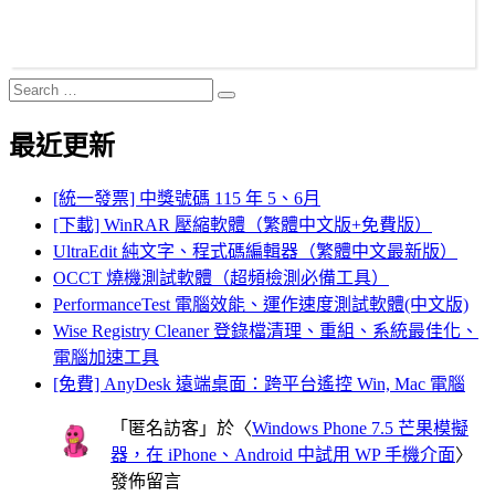
Search
Search
for:
最近更新
[統一發票] 中獎號碼 115 年 5、6月
[下載] WinRAR 壓縮軟體（繁體中文版+免費版）
UltraEdit 純文字、程式碼編輯器（繁體中文最新版）
OCCT 燒機測試軟體（超頻檢測必備工具）
PerformanceTest 電腦效能、運作速度測試軟體(中文版)
Wise Registry Cleaner 登錄檔清理、重組、系統最佳化、
電腦加速工具
[免費] AnyDesk 遠端桌面：跨平台遙控 Win, Mac 電腦
「
匿名訪客
」於〈
Windows Phone 7.5 芒果模擬
器，在 iPhone、Android 中試用 WP 手機介面
〉
發佈留言