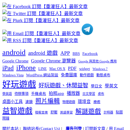
章
分
類
android
android 遊戲
APP
BBS
Facebook
Google Chrome 瀏覽器
Google Chrome
Google 與其他 Google 應用
iPhone
iPad
PDF
widget
LINE
Mac OS X
Windows 7
免費圖庫
Windows Vista
WordPress 網站架設
動作遊戲
動態桌布
好玩遊戲
好玩遊戲、休閒益智
學英文
學日文
播放器
拍照app
待辦事項
手機桌布
學英語
日文學習
桌布
照片編輯
桌面小工具
環境音
濾鏡
療癒
物理遊戲
益智遊戲
解謎遊戲
舒壓
貼圖
計時器
睡眠音樂
英語學習
鬧鐘
關於本站
|
聯絡站長(Contact Us)
|
廣告刊登
|
訂閱新文章
/
用 Email