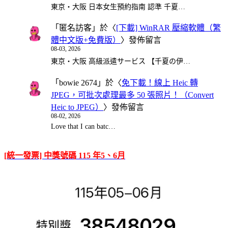
東京・大阪 日本女生預約指南 認準 千夏…
「
匿名訪客
」於〈
[下載] WinRAR 壓縮軟體（繁
體中文版+免費版）
〉發佈留言
08-03, 2026
東京・大阪 高級派遣サービス 【千夏の伊…
「
bowie 2674
」於〈
免下載！線上 Heic 轉
JPEG，可批次處理最多 50 張照片！（Convert
Heic to JPEG）
〉發佈留言
08-02, 2026
Love that I can batc…
[統一發票] 中獎號碼 115 年5、6月