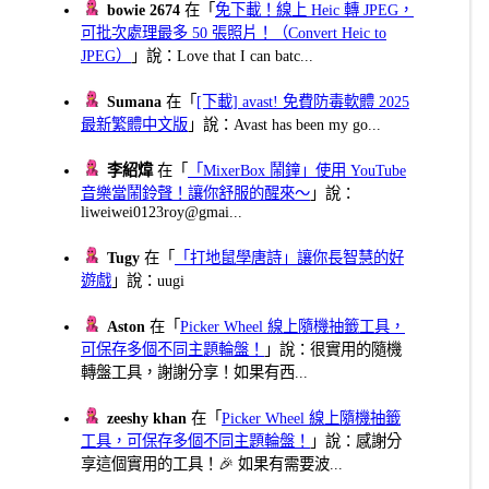
bowie 2674
在「
免下載！線上 Heic 轉 JPEG，
可批次處理最多 50 張照片！（Convert Heic to
JPEG）
」說：Love that I can batc...
Sumana
在「
[下載] avast! 免費防毒軟體 2025
最新繁體中文版
」說：Avast has been my go...
李紹煒
在「
「MixerBox 鬧鐘」使用 YouTube
音樂當鬧鈴聲！讓你舒服的醒來～
」說：
liweiwei0123roy@gmai...
Tugy
在「
「打地鼠學唐詩」讓你長智慧的好
遊戲
」說：uugi
Aston
在「
Picker Wheel 線上隨機抽籤工具，
可保存多個不同主題輪盤！
」說：很實用的隨機
轉盤工具，謝謝分享！如果有西...
zeeshy khan
在「
Picker Wheel 線上隨機抽籤
工具，可保存多個不同主題輪盤！
」說：感謝分
享這個實用的工具！🎉 如果有需要波...