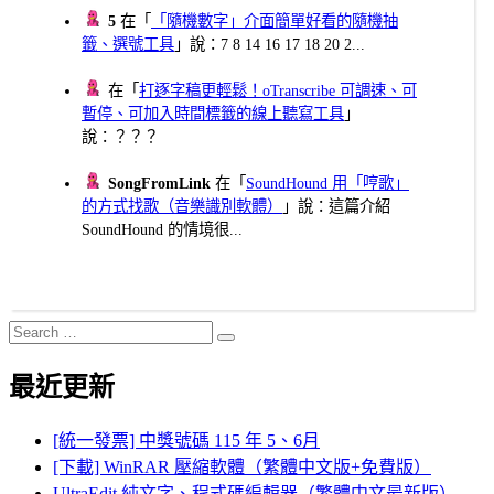
5
在「
「隨機數字」介面簡單好看的隨機抽
籤、選號工具
」說：7 8 14 16 17 18 20 2...
在「
打逐字稿更輕鬆！oTranscribe 可調速、可
暫停、可加入時間標籤的線上聽寫工具
」
說：？？？
SongFromLink
在「
SoundHound 用「哼歌」
的方式找歌（音樂識別軟體）
」說：這篇介紹
SoundHound 的情境很...
Search
Search
for:
最近更新
[統一發票] 中獎號碼 115 年 5、6月
[下載] WinRAR 壓縮軟體（繁體中文版+免費版）
UltraEdit 純文字、程式碼編輯器（繁體中文最新版）