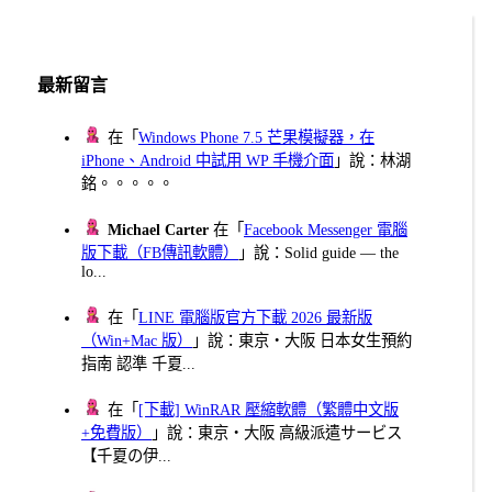
分
頁
最新留言
在「
Windows Phone 7.5 芒果模擬器，在
iPhone、Android 中試用 WP 手機介面
」說：林湖
銘。。。。。
Michael Carter
在「
Facebook Messenger 電腦
版下載（FB傳訊軟體）
」說：Solid guide — the
lo...
在「
LINE 電腦版官方下載 2026 最新版
（Win+Mac 版）
」說：東京・大阪 日本女生預約
指南 認準 千夏...
在「
[下載] WinRAR 壓縮軟體（繁體中文版
+免費版）
」說：東京・大阪 高級派遣サービス
【千夏の伊...