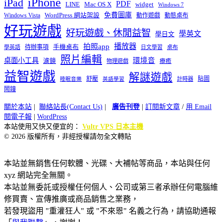
iPhone
iPad
PDF
widget
LINE
Mac OS X
Windows 7
免費圖庫
Windows Vista
WordPress 網站架設
動作遊戲
動態桌布
好玩遊戲
好玩遊戲、休閒益智
學英文
學日文
播放器
拍照app
待辦事項
手機桌布
學英語
日文學習
桌布
照片編輯
桌面小工具
環境音
濾鏡
療癒
物理遊戲
益智遊戲
解謎遊戲
舒壓
貼圖
計時器
睡眠音樂
英語學習
鬧鐘
關於本站
|
聯絡站長(Contact Us)
|
廣告刊登
|
訂閱新文章
/
用 Email
閱電子報
|
WordPress
本站使用又快又便宜的：
Vultr VPS 日本主機
© 2026 版權所有，非經授權請勿全文轉貼
本站並無銷售任何軟體、光碟、大補帖等商品，本站與任何
xyz 網站完全無關。
本站並無委託或授權任何個人、公司或第三者承辦任何電腦維
修買賣、宣傳推廣或商品銷售之業務，
若發現盜用 "重灌狂人" 或 "不來恩" 名義之行為，請協助通報