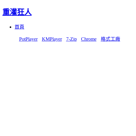
重灌狂人
Menu
Skip
首頁
to
content
PotPlayer
KMPlayer
7-Zip
Chrome
格式工廠