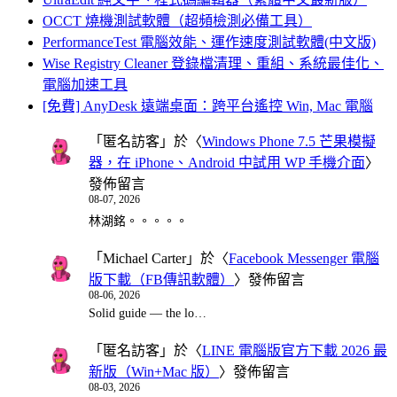
OCCT 燒機測試軟體（超頻檢測必備工具）
PerformanceTest 電腦效能、運作速度測試軟體(中文版)
Wise Registry Cleaner 登錄檔清理、重組、系統最佳化、
電腦加速工具
[免費] AnyDesk 遠端桌面：跨平台遙控 Win, Mac 電腦
「
匿名訪客
」於〈
Windows Phone 7.5 芒果模擬
器，在 iPhone、Android 中試用 WP 手機介面
〉
發佈留言
08-07, 2026
林湖銘。。。。。
「
Michael Carter
」於〈
Facebook Messenger 電腦
版下載（FB傳訊軟體）
〉發佈留言
08-06, 2026
Solid guide — the lo…
「
匿名訪客
」於〈
LINE 電腦版官方下載 2026 最
新版（Win+Mac 版）
〉發佈留言
08-03, 2026