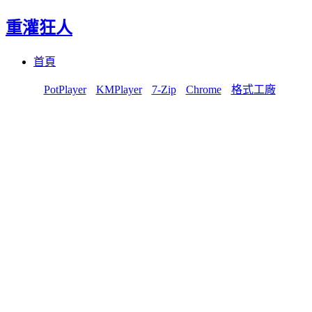
重灌狂人
Menu
Skip
首頁
to
content
PotPlayer
KMPlayer
7-Zip
Chrome
格式工廠