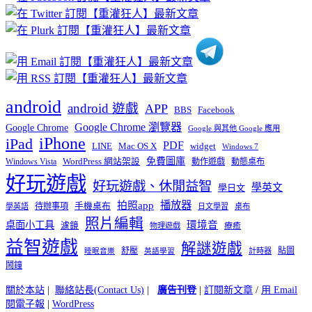
分
類
android
android 遊戲
APP
BBS
Facebook
Google Chrome 瀏覽器
Google Chrome
Google 與其他 Google 應用
iPhone
iPad
PDF
widget
LINE
Mac OS X
Windows 7
免費圖庫
Windows Vista
WordPress 網站架設
動作遊戲
動態桌布
好玩遊戲
好玩遊戲、休閒益智
學英文
學日文
播放器
拍照app
待辦事項
手機桌布
學英語
日文學習
桌布
照片編輯
桌面小工具
環境音
濾鏡
療癒
物理遊戲
益智遊戲
解謎遊戲
舒壓
貼圖
計時器
睡眠音樂
英語學習
鬧鐘
關於本站
|
聯絡站長(Contact Us)
|
廣告刊登
|
訂閱新文章
/
用 Email
閱電子報
|
WordPress