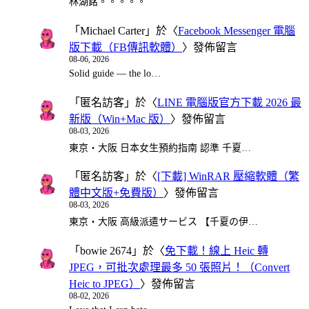
林湖銘。。。。。
「
Michael Carter
」於〈
Facebook Messenger 電腦
版下載（FB傳訊軟體）
〉發佈留言
08-06, 2026
Solid guide — the lo…
「
匿名訪客
」於〈
LINE 電腦版官方下載 2026 最
新版（Win+Mac 版）
〉發佈留言
08-03, 2026
東京・大阪 日本女生預約指南 認準 千夏…
「
匿名訪客
」於〈
[下載] WinRAR 壓縮軟體（繁
體中文版+免費版）
〉發佈留言
08-03, 2026
東京・大阪 高級派遣サービス 【千夏の伊…
「
bowie 2674
」於〈
免下載！線上 Heic 轉
JPEG，可批次處理最多 50 張照片！（Convert
Heic to JPEG）
〉發佈留言
08-02, 2026