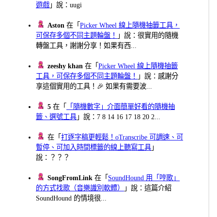
遊戲
」說：uugi
Aston
在「
Picker Wheel 線上隨機抽籤工具，
可保存多個不同主題輪盤！
」說：很實用的隨機
轉盤工具，謝謝分享！如果有西...
zeeshy khan
在「
Picker Wheel 線上隨機抽籤
工具，可保存多個不同主題輪盤！
」說：感謝分
享這個實用的工具！🎉 如果有需要波...
5
在「
「隨機數字」介面簡單好看的隨機抽
籤、選號工具
」說：7 8 14 16 17 18 20 2...
在「
打逐字稿更輕鬆！oTranscribe 可調速、可
暫停、可加入時間標籤的線上聽寫工具
」
說：？？？
SongFromLink
在「
SoundHound 用「哼歌」
的方式找歌（音樂識別軟體）
」說：這篇介紹
SoundHound 的情境很...