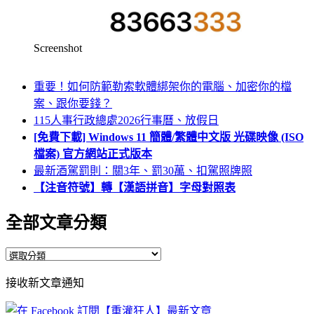
Screenshot
重要！如何防範勒索軟體綁架你的電腦、加密你的檔
案、跟你要錢？
115人事行政總處2026行事曆、放假日
[免費下載] Windows 11 簡體/繁體中文版 光碟映像 (ISO
檔案) 官方網站正式版本
最新酒駕罰則：關3年、罰30萬、扣駕照牌照
【注音符號】轉【漢語拼音】字母對照表
全部文章分類
全
部
接收新文章通知
文
章