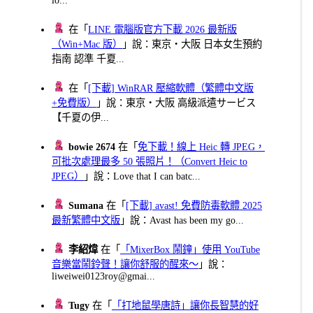
在「
LINE 電腦版官方下載 2026 最新版
（Win+Mac 版）
」說：東京・大阪 日本女生預約
指南 認準 千夏...
在「
[下載] WinRAR 壓縮軟體（繁體中文版
+免費版）
」說：東京・大阪 高級派遣サービス
【千夏の伊...
bowie 2674
在「
免下載！線上 Heic 轉 JPEG，
可批次處理最多 50 張照片！（Convert Heic to
JPEG）
」說：Love that I can batc...
Sumana
在「
[下載] avast! 免費防毒軟體 2025
最新繁體中文版
」說：Avast has been my go...
李紹煒
在「
「MixerBox 鬧鐘」使用 YouTube
音樂當鬧鈴聲！讓你舒服的醒來～
」說：
liweiwei0123roy@gmai...
Tugy
在「
「打地鼠學唐詩」讓你長智慧的好