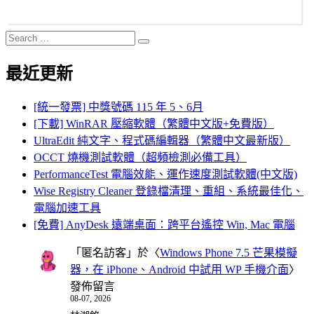
Search
Search
for:
最近更新
[統一發票] 中獎號碼 115 年 5、6月
[下載] WinRAR 壓縮軟體（繁體中文版+免費版）
UltraEdit 純文字、程式碼編輯器（繁體中文最新版）
OCCT 燒機測試軟體（超頻檢測必備工具）
PerformanceTest 電腦效能、運作速度測試軟體(中文版)
Wise Registry Cleaner 登錄檔清理、重組、系統最佳化、
電腦加速工具
[免費] AnyDesk 遠端桌面：跨平台遙控 Win, Mac 電腦
「
匿名訪客
」於〈
Windows Phone 7.5 芒果模擬
器，在 iPhone、Android 中試用 WP 手機介面
〉
發佈留言
08-07, 2026