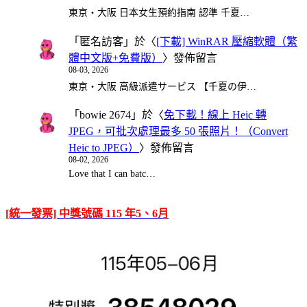
東京・大阪 日本女生預約指南 認準 千夏…
「
匿名訪客
」於〈
[下載] WinRAR 壓縮軟體（繁
體中文版+免費版）
〉發佈留言
08-03, 2026
東京・大阪 高級派遣サービス 【千夏の伊…
「
bowie 2674
」於〈
免下載！線上 Heic 轉
JPEG，可批次處理最多 50 張照片！（Convert
Heic to JPEG）
〉發佈留言
08-02, 2026
Love that I can batc…
[統一發票] 中獎號碼 115 年5、6月