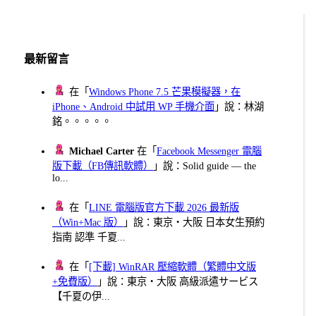
最新留言
在「
Windows Phone 7.5 芒果模擬器，在
iPhone、Android 中試用 WP 手機介面
」說：林湖
銘。。。。。
Michael Carter
在「
Facebook Messenger 電腦
版下載（FB傳訊軟體）
」說：Solid guide — the
lo...
在「
LINE 電腦版官方下載 2026 最新版
（Win+Mac 版）
」說：東京・大阪 日本女生預約
指南 認準 千夏...
在「
[下載] WinRAR 壓縮軟體（繁體中文版
+免費版）
」說：東京・大阪 高級派遣サービス
【千夏の伊...