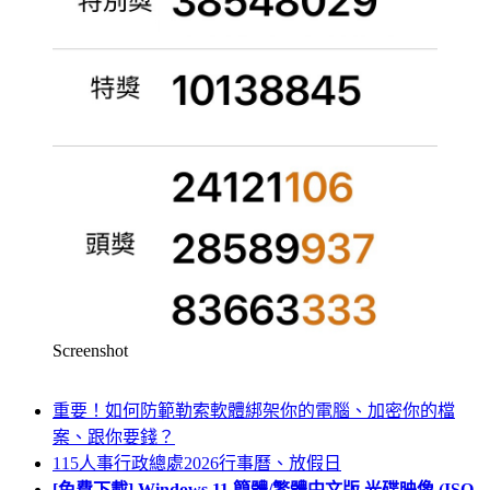
Screenshot
重要！如何防範勒索軟體綁架你的電腦、加密你的檔
案、跟你要錢？
115人事行政總處2026行事曆、放假日
[免費下載] Windows 11 簡體/繁體中文版 光碟映像 (ISO