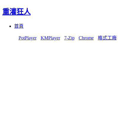
重灌狂人
Menu
Skip
首頁
to
content
PotPlayer
KMPlayer
7-Zip
Chrome
格式工廠