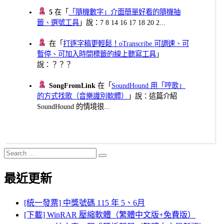
5
在「
「隨機數字」介面簡單好看的隨機抽
籤、選號工具
」說：7 8 14 16 17 18 20 2...
在「
打逐字稿更輕鬆！oTranscribe 可調速、可
暫停、可加入時間標籤的線上聽寫工具
」
說：？？？
SongFromLink
在「
SoundHound 用「哼歌」
的方式找歌（音樂識別軟體）
」說：這篇介紹
SoundHound 的情境很...
Search
Search
for:
最近更新
[統一發票] 中獎號碼 115 年 5、6月
[下載] WinRAR 壓縮軟體（繁體中文版+免費版）