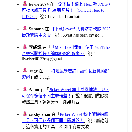
bowie 2674
在「
免下載！線上 Heic 轉 JPEG，
可批次處理最多 50 張照片！（Convert Heic to
JPEG）
」說：Love that I can batc...
Sumana
在「
[下載] avast! 免費防毒軟體 2025
最新繁體中文版
」說：Avast has been my go...
李紹煒
在「
「MixerBox 鬧鐘」使用 YouTube
音樂當鬧鈴聲！讓你舒服的醒來～
」說：
liweiwei0123roy@gmai...
Tugy
在「
「打地鼠學唐詩」讓你長智慧的好
遊戲
」說：uugi
Aston
在「
Picker Wheel 線上隨機抽籤工具，
可保存多個不同主題輪盤！
」說：很實用的隨機
轉盤工具，謝謝分享！如果有西...
zeeshy khan
在「
Picker Wheel 線上隨機抽籤
工具，可保存多個不同主題輪盤！
」說：感謝分
享這個實用的工具！🎉 如果有需要波...