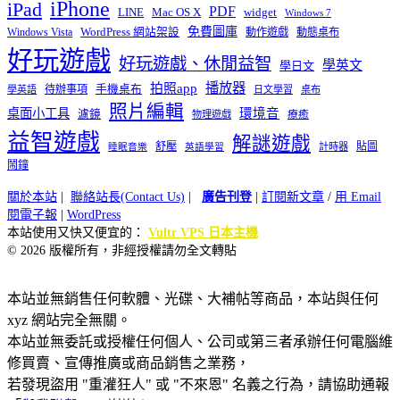
iPhone
iPad
PDF
widget
LINE
Mac OS X
Windows 7
免費圖庫
Windows Vista
WordPress 網站架設
動作遊戲
動態桌布
好玩遊戲
好玩遊戲、休閒益智
學英文
學日文
播放器
拍照app
待辦事項
手機桌布
學英語
日文學習
桌布
照片編輯
桌面小工具
環境音
濾鏡
療癒
物理遊戲
益智遊戲
解謎遊戲
舒壓
貼圖
計時器
睡眠音樂
英語學習
鬧鐘
關於本站
|
聯絡站長(Contact Us)
|
廣告刊登
|
訂閱新文章
/
用 Email
閱電子報
|
WordPress
本站使用又快又便宜的：
Vultr VPS 日本主機
© 2026 版權所有，非經授權請勿全文轉貼
本站並無銷售任何軟體、光碟、大補帖等商品，本站與任何
xyz 網站完全無關。
本站並無委託或授權任何個人、公司或第三者承辦任何電腦維
修買賣、宣傳推廣或商品銷售之業務，
若發現盜用 "重灌狂人" 或 "不來恩" 名義之行為，請協助通報