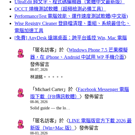
UltraEdit 純文字、程式碼編輯器（繁體中文最新版）
OCCT 燒機測試軟體（超頻檢測必備工具）
PerformanceTest 電腦效能、運作速度測試軟體(中文版)
Wise Registry Cleaner 登錄檔清理、重組、系統最佳化、
電腦加速工具
[免費] AnyDesk 遠端桌面：跨平台遙控 Win, Mac 電腦
「
匿名訪客
」於〈
Windows Phone 7.5 芒果模擬
器，在 iPhone、Android 中試用 WP 手機介面
〉
發佈留言
08-07, 2026
林湖銘。。。。。
「
Michael Carter
」於〈
Facebook Messenger 電腦
版下載（FB傳訊軟體）
〉發佈留言
08-06, 2026
Solid guide — the lo…
「
匿名訪客
」於〈
LINE 電腦版官方下載 2026 最
新版（Win+Mac 版）
〉發佈留言
08-03, 2026