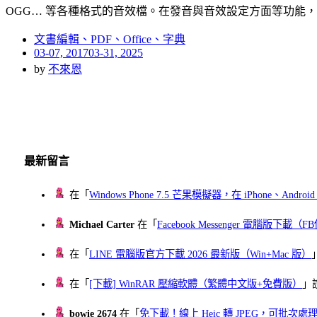
OGG… 等各種格式的音效檔。在發音與音效設定方面等功能，
文書編輯、PDF、Office、字典
Posted
03-07, 2017
03-31, 2025
on
by
不來恩
最新留言
在「
Windows Phone 7.5 芒果模擬器，在 iPhone、Andr
Michael Carter
在「
Facebook Messenger 電腦版下載
在「
LINE 電腦版官方下載 2026 最新版（Win+Mac 版）
在「
[下載] WinRAR 壓縮軟體（繁體中文版+免費版）
」
bowie 2674
在「
免下載！線上 Heic 轉 JPEG，可批次處理最多 