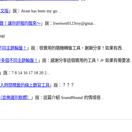
體中文版
」說：Avast has been my go...
當鬧鈴聲！讓你舒服的醒來～
」說：liweiwei0123roy@gmai...
gi
多個不同主題輪盤！
」說：很實用的隨機轉盤工具，謝謝分享！如果有西...
可保存多個不同主題輪盤！
」說：感謝分享這個實用的工具！🎉 如果有需要波..
」說：7 8 14 16 17 18 20 2...
、可加入時間標籤的線上聽寫工具
」說：？？？
找歌（音樂識別軟體）
」說：這篇介紹 SoundHound 的情境很...