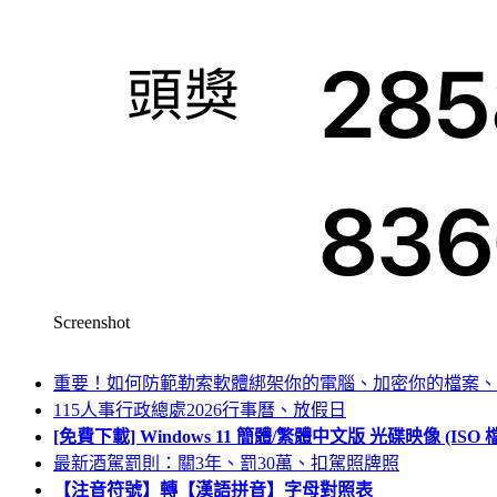
Screenshot
重要！如何防範勒索軟體綁架你的電腦、加密你的檔案、
115人事行政總處2026行事曆、放假日
[免費下載] Windows 11 簡體/繁體中文版 光碟映像 (IS
最新酒駕罰則：關3年、罰30萬、扣駕照牌照
【注音符號】轉【漢語拼音】字母對照表