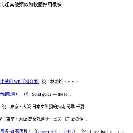
比起其他類似如軟體好用很多..
oid 中試用 WP 手機介面
」說：林湖銘。。。。。
（FB傳訊軟體）
」說：Solid guide — the lo...
」說：東京・大阪 日本女生預約指南 認準 千夏...
說：東京・大阪 高級派遣サービス 【千夏の伊...
50 張照片！（Convert Heic to JPEG）
」說：Love that I can batc...