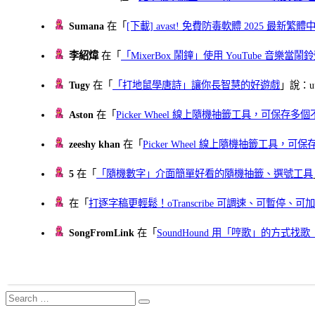
Sumana
在「
[下載] avast! 免費防毒軟體 2025 最新繁
李紹煒
在「
「MixerBox 鬧鐘」使用 YouTube 音樂
Tugy
在「
「打地鼠學唐詩」讓你長智慧的好遊戲
」說：uu
Aston
在「
Picker Wheel 線上隨機抽籤工具，可保存
zeeshy khan
在「
Picker Wheel 線上隨機抽籤工具，
5
在「
「隨機數字」介面簡單好看的隨機抽籤、選號工具
在「
打逐字稿更輕鬆！oTranscribe 可調速、可暫停
SongFromLink
在「
SoundHound 用「哼歌」的方式
Search
Search
for: