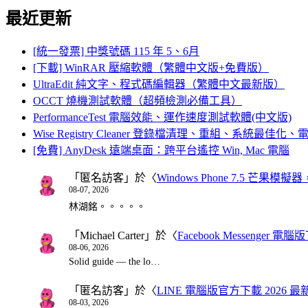
最近更新
[統一發票] 中獎號碼 115 年 5、6月
[下載] WinRAR 壓縮軟體（繁體中文版+免費版）
UltraEdit 純文字、程式碼編輯器（繁體中文最新版）
OCCT 燒機測試軟體（超頻檢測必備工具）
PerformanceTest 電腦效能、運作速度測試軟體(中文版)
Wise Registry Cleaner 登錄檔清理、重組、系統最佳
[免費] AnyDesk 遠端桌面：跨平台遙控 Win, Mac 電腦
「
匿名訪客
」於〈
Windows Phone 7.5 芒果模擬
08-07, 2026
林湖銘。。。。。
「
Michael Carter
」於〈
Facebook Messenger
08-06, 2026
Solid guide — the lo…
「
匿名訪客
」於〈
LINE 電腦版官方下載 2026 最
08-03, 2026