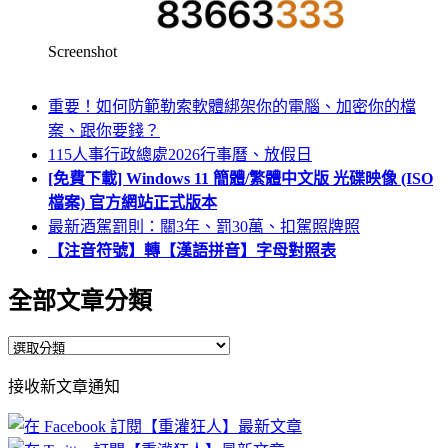
Screenshot
重要！如何防範勒索軟體綁架你的電腦、加密你的檔
案、跟你要錢？
115人事行政總處2026行事曆、放假日
[免費下載] Windows 11 簡體/繁體中文版 光碟映像 (ISO
檔案) 官方網站正式版本
最新酒駕罰則：關3年、罰30萬、扣駕照牌照
【注音符號】轉【漢語拼音】字母對照表
全部文章分類
全
部
接收新文章通知
文
章
分