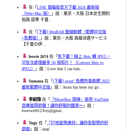
在「
LINE 電腦版官方下載 2026 最新版
（Win+Mac 版）
」說：東京・大阪 日本女生預約
指南 認準 千夏...
在「
[下載] WinRAR 壓縮軟體（繁體中文版
+免費版）
」說：東京・大阪 高級派遣サービス
【千夏の伊...
bowie 2674
在「
免下載！線上 Heic 轉 JPEG，
可批次處理最多 50 張照片！（Convert Heic to
JPEG）
」說：Love that I can batc...
Sumana
在「
[下載] avast! 免費防毒軟體 2025
最新繁體中文版
」說：Avast has been my go...
李紹煒
在「
「MixerBox 鬧鐘」使用 YouTube
音樂當鬧鈴聲！讓你舒服的醒來～
」說：
liweiwei0123roy@gmai...
Tugy
在「
「打地鼠學唐詩」讓你長智慧的好
遊戲
」說：uugi