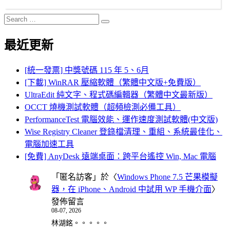
Search
Search
for:
最近更新
[統一發票] 中獎號碼 115 年 5、6月
[下載] WinRAR 壓縮軟體（繁體中文版+免費版）
UltraEdit 純文字、程式碼編輯器（繁體中文最新版）
OCCT 燒機測試軟體（超頻檢測必備工具）
PerformanceTest 電腦效能、運作速度測試軟體(中文版)
Wise Registry Cleaner 登錄檔清理、重組、系統最佳化、
電腦加速工具
[免費] AnyDesk 遠端桌面：跨平台遙控 Win, Mac 電腦
「
匿名訪客
」於〈
Windows Phone 7.5 芒果模擬
器，在 iPhone、Android 中試用 WP 手機介面
〉
發佈留言
08-07, 2026
林湖銘。。。。。