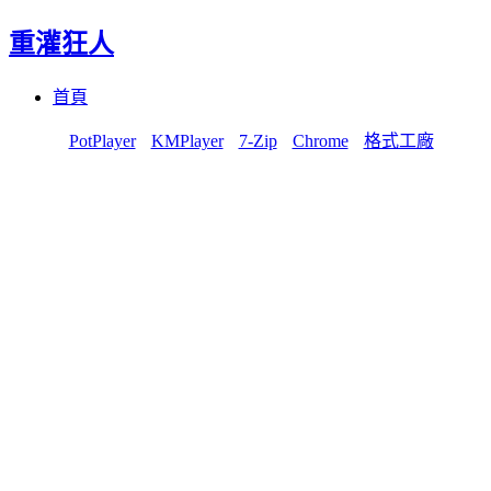
重灌狂人
Menu
Skip
首頁
to
content
PotPlayer
KMPlayer
7-Zip
Chrome
格式工廠