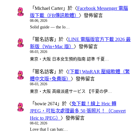
「
Michael Carter
」於〈
Facebook Messenger 電腦
版下載（FB傳訊軟體）
〉發佈留言
08-06, 2026
Solid guide — the lo…
「
匿名訪客
」於〈
LINE 電腦版官方下載 2026 最
新版（Win+Mac 版）
〉發佈留言
08-03, 2026
東京・大阪 日本女生預約指南 認準 千夏…
「
匿名訪客
」於〈
[下載] WinRAR 壓縮軟體（繁
體中文版+免費版）
〉發佈留言
08-03, 2026
東京・大阪 高級派遣サービス 【千夏の伊…
「
bowie 2674
」於〈
免下載！線上 Heic 轉
JPEG，可批次處理最多 50 張照片！（Convert
Heic to JPEG）
〉發佈留言
08-02, 2026
Love that I can batc…