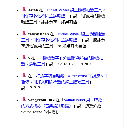
Aston
在「
Picker Wheel 線上隨機抽籤工具，
可保存多個不同主題輪盤！
」說：很實用的隨機
轉盤工具，謝謝分享！如果有西...
zeeshy khan
在「
Picker Wheel 線上隨機抽籤
工具，可保存多個不同主題輪盤！
」說：感謝分
享這個實用的工具！🎉 如果有需要波...
5
在「
「隨機數字」介面簡單好看的隨機抽
籤、選號工具
」說：7 8 14 16 17 18 20 2...
在「
打逐字稿更輕鬆！oTranscribe 可調速、可
暫停、可加入時間標籤的線上聽寫工具
」
說：？？？
SongFromLink
在「
SoundHound 用「哼歌」
的方式找歌（音樂識別軟體）
」說：這篇介紹
SoundHound 的情境很...