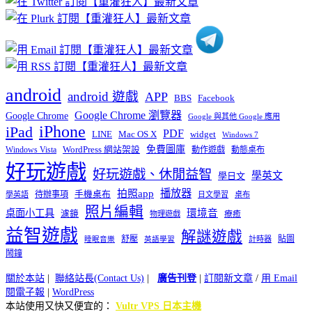
類
android
android 遊戲
APP
BBS
Facebook
Google Chrome 瀏覽器
Google Chrome
Google 與其他 Google 應用
iPhone
iPad
PDF
widget
LINE
Mac OS X
Windows 7
免費圖庫
Windows Vista
WordPress 網站架設
動作遊戲
動態桌布
好玩遊戲
好玩遊戲、休閒益智
學英文
學日文
播放器
拍照app
待辦事項
手機桌布
學英語
日文學習
桌布
照片編輯
桌面小工具
環境音
濾鏡
療癒
物理遊戲
益智遊戲
解謎遊戲
舒壓
貼圖
計時器
睡眠音樂
英語學習
鬧鐘
關於本站
|
聯絡站長(Contact Us)
|
廣告刊登
|
訂閱新文章
/
用 Email
閱電子報
|
WordPress
本站使用又快又便宜的：
Vultr VPS 日本主機