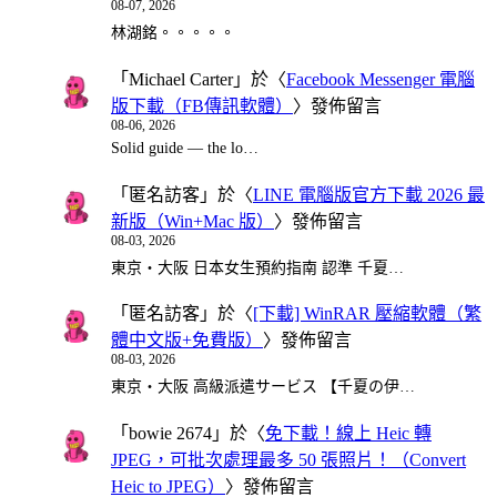
08-07, 2026
林湖銘。。。。。
「
Michael Carter
」於〈
Facebook Messenger 電腦
版下載（FB傳訊軟體）
〉發佈留言
08-06, 2026
Solid guide — the lo…
「
匿名訪客
」於〈
LINE 電腦版官方下載 2026 最
新版（Win+Mac 版）
〉發佈留言
08-03, 2026
東京・大阪 日本女生預約指南 認準 千夏…
「
匿名訪客
」於〈
[下載] WinRAR 壓縮軟體（繁
體中文版+免費版）
〉發佈留言
08-03, 2026
東京・大阪 高級派遣サービス 【千夏の伊…
「
bowie 2674
」於〈
免下載！線上 Heic 轉
JPEG，可批次處理最多 50 張照片！（Convert
Heic to JPEG）
〉發佈留言