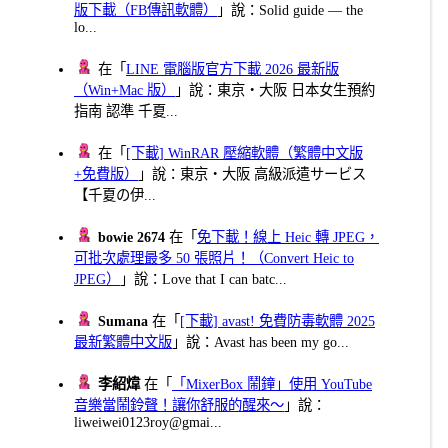
版下載（FB傳訊軟體）
」說：Solid guide — the
lo...
在「
LINE 電腦版官方下載 2026 最新版
（Win+Mac 版）
」說：東京・大阪 日本女生預約
指南 認準 千夏...
在「
[下載] WinRAR 壓縮軟體（繁體中文版
+免費版）
」說：東京・大阪 高級派遣サービス
【千夏の伊...
bowie 2674
在「
免下載！線上 Heic 轉 JPEG，
可批次處理最多 50 張照片！（Convert Heic to
JPEG）
」說：Love that I can batc...
Sumana
在「
[下載] avast! 免費防毒軟體 2025
最新繁體中文版
」說：Avast has been my go...
李紹煒
在「
「MixerBox 鬧鐘」使用 YouTube
音樂當鬧鈴聲！讓你舒服的醒來～
」說：
liweiwei0123roy@gmai...