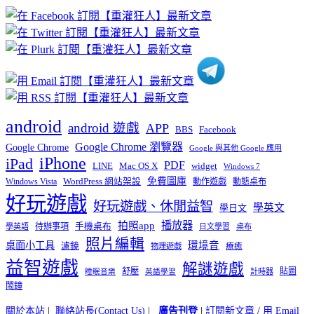
章
分
類
android
android 遊戲
APP
BBS
Facebook
Google Chrome 瀏覽器
Google Chrome
Google 與其他 Google 應用
iPhone
iPad
PDF
widget
LINE
Mac OS X
Windows 7
免費圖庫
Windows Vista
WordPress 網站架設
動作遊戲
動態桌布
好玩遊戲
好玩遊戲、休閒益智
學英文
學日文
播放器
拍照app
待辦事項
手機桌布
學英語
日文學習
桌布
照片編輯
桌面小工具
環境音
濾鏡
療癒
物理遊戲
益智遊戲
解謎遊戲
舒壓
貼圖
計時器
睡眠音樂
英語學習
鬧鐘
關於本站
|
聯絡站長(Contact Us)
|
廣告刊登
|
訂閱新文章
/
用 Email