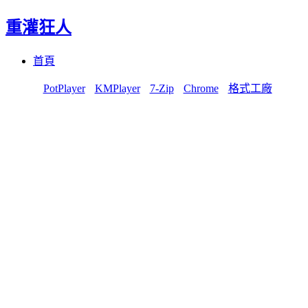
重灌狂人
Menu
Skip
首頁
to
content
PotPlayer
KMPlayer
7-Zip
Chrome
格式工廠