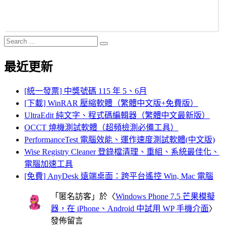
Search
Search
for:
最近更新
[統一發票] 中獎號碼 115 年 5、6月
[下載] WinRAR 壓縮軟體（繁體中文版+免費版）
UltraEdit 純文字、程式碼編輯器（繁體中文最新版）
OCCT 燒機測試軟體（超頻檢測必備工具）
PerformanceTest 電腦效能、運作速度測試軟體(中文版)
Wise Registry Cleaner 登錄檔清理、重組、系統最佳化、
電腦加速工具
[免費] AnyDesk 遠端桌面：跨平台遙控 Win, Mac 電腦
「
匿名訪客
」於〈
Windows Phone 7.5 芒果模擬
器，在 iPhone、Android 中試用 WP 手機介面
〉
發佈留言