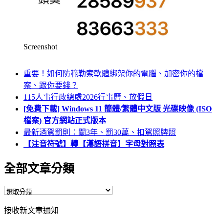
Screenshot
重要！如何防範勒索軟體綁架你的電腦、加密你的檔
案、跟你要錢？
115人事行政總處2026行事曆、放假日
[免費下載] Windows 11 簡體/繁體中文版 光碟映像 (ISO
檔案) 官方網站正式版本
最新酒駕罰則：關3年、罰30萬、扣駕照牌照
【注音符號】轉【漢語拼音】字母對照表
全部文章分類
全
部
接收新文章通知
文