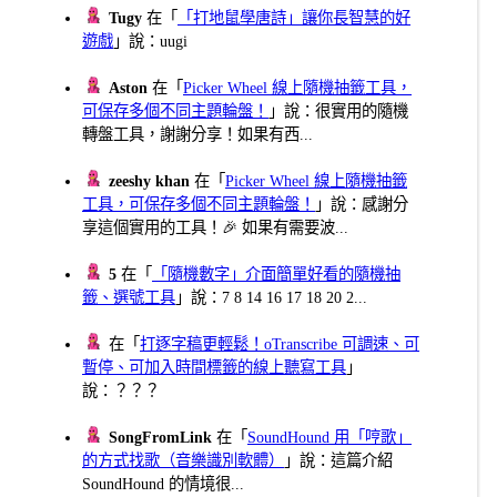
Tugy
在「
「打地鼠學唐詩」讓你長智慧的好
遊戲
」說：uugi
Aston
在「
Picker Wheel 線上隨機抽籤工具，
可保存多個不同主題輪盤！
」說：很實用的隨機
轉盤工具，謝謝分享！如果有西...
zeeshy khan
在「
Picker Wheel 線上隨機抽籤
工具，可保存多個不同主題輪盤！
」說：感謝分
享這個實用的工具！🎉 如果有需要波...
5
在「
「隨機數字」介面簡單好看的隨機抽
籤、選號工具
」說：7 8 14 16 17 18 20 2...
在「
打逐字稿更輕鬆！oTranscribe 可調速、可
暫停、可加入時間標籤的線上聽寫工具
」
說：？？？
SongFromLink
在「
SoundHound 用「哼歌」
的方式找歌（音樂識別軟體）
」說：這篇介紹
SoundHound 的情境很...