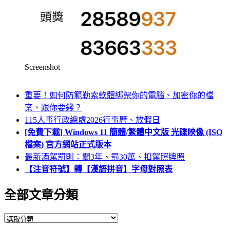
Screenshot
重要！如何防範勒索軟體綁架你的電腦、加密你的檔
案、跟你要錢？
115人事行政總處2026行事曆、放假日
[免費下載] Windows 11 簡體/繁體中文版 光碟映像 (ISO
檔案) 官方網站正式版本
最新酒駕罰則：關3年、罰30萬、扣駕照牌照
【注音符號】轉【漢語拼音】字母對照表
全部文章分類
全