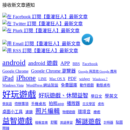
部
接收新文章通知
文
章
分
類
android
android 遊戲
APP
BBS
Facebook
Google Chrome 瀏覽器
Google Chrome
Google 與其他 Google 應用
iPhone
iPad
PDF
widget
LINE
Mac OS X
Windows 7
免費圖庫
Windows Vista
WordPress 網站架設
動作遊戲
動態桌布
好玩遊戲
好玩遊戲、休閒益智
學英文
學日文
播放器
拍照app
待辦事項
手機桌布
學英語
日文學習
桌布
照片編輯
桌面小工具
環境音
濾鏡
療癒
物理遊戲
益智遊戲
解謎遊戲
舒壓
貼圖
計時器
睡眠音樂
英語學習
鬧鐘