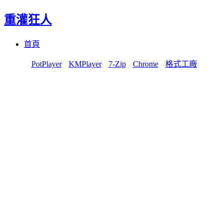
重灌狂人
Menu
Skip
首頁
to
content
PotPlayer
KMPlayer
7-Zip
Chrome
格式工廠