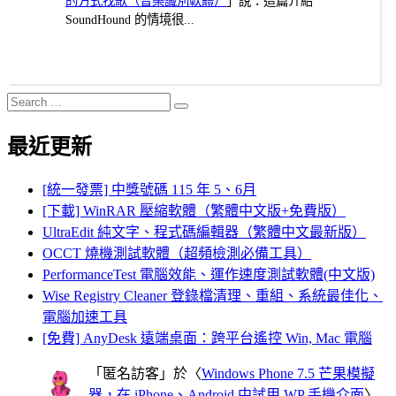
的方式找歌（音樂識別軟體）
」說：這篇介紹
SoundHound 的情境很...
Search
Search
for:
最近更新
[統一發票] 中獎號碼 115 年 5、6月
[下載] WinRAR 壓縮軟體（繁體中文版+免費版）
UltraEdit 純文字、程式碼編輯器（繁體中文最新版）
OCCT 燒機測試軟體（超頻檢測必備工具）
PerformanceTest 電腦效能、運作速度測試軟體(中文版)
Wise Registry Cleaner 登錄檔清理、重組、系統最佳化、
電腦加速工具
[免費] AnyDesk 遠端桌面：跨平台遙控 Win, Mac 電腦
「
匿名訪客
」於〈
Windows Phone 7.5 芒果模擬
器，在 iPhone、Android 中試用 WP 手機介面
〉