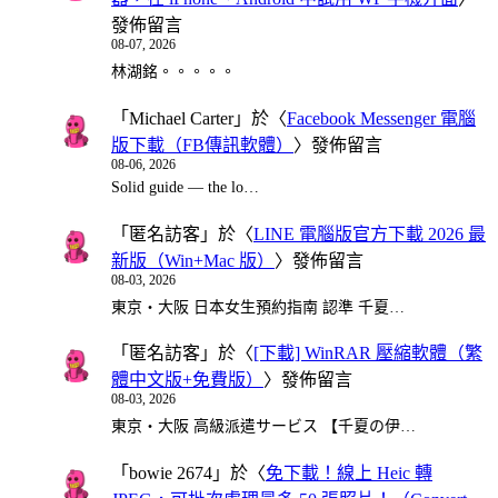
發佈留言
08-07, 2026
林湖銘。。。。。
「
Michael Carter
」於〈
Facebook Messenger 電腦
版下載（FB傳訊軟體）
〉發佈留言
08-06, 2026
Solid guide — the lo…
「
匿名訪客
」於〈
LINE 電腦版官方下載 2026 最
新版（Win+Mac 版）
〉發佈留言
08-03, 2026
東京・大阪 日本女生預約指南 認準 千夏…
「
匿名訪客
」於〈
[下載] WinRAR 壓縮軟體（繁
體中文版+免費版）
〉發佈留言
08-03, 2026
東京・大阪 高級派遣サービス 【千夏の伊…
「
bowie 2674
」於〈
免下載！線上 Heic 轉