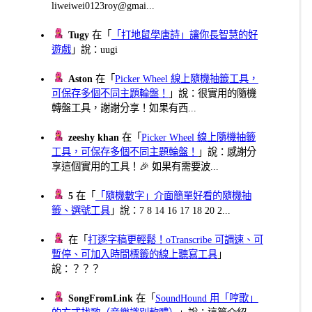
liweiwei0123roy@gmai...
Tugy
在「
「打地鼠學唐詩」讓你長智慧的好
遊戲
」說：uugi
Aston
在「
Picker Wheel 線上隨機抽籤工具，
可保存多個不同主題輪盤！
」說：很實用的隨機
轉盤工具，謝謝分享！如果有西...
zeeshy khan
在「
Picker Wheel 線上隨機抽籤
工具，可保存多個不同主題輪盤！
」說：感謝分
享這個實用的工具！🎉 如果有需要波...
5
在「
「隨機數字」介面簡單好看的隨機抽
籤、選號工具
」說：7 8 14 16 17 18 20 2...
在「
打逐字稿更輕鬆！oTranscribe 可調速、可
暫停、可加入時間標籤的線上聽寫工具
」
說：？？？
SongFromLink
在「
SoundHound 用「哼歌」