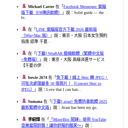
Michael Carter
在「
Facebook Messenger 電腦
版下載（FB傳訊軟體）
」說：Solid guide — the
lo...
在「
LINE 電腦版官方下載 2026 最新版
（Win+Mac 版）
」說：東京・大阪 日本女生預約
指南 認準 千夏...
在「
[下載] WinRAR 壓縮軟體（繁體中文版
+免費版）
」說：東京・大阪 高級派遣サービス
【千夏の伊...
bowie 2674
在「
免下載！線上 Heic 轉 JPEG，
可批次處理最多 50 張照片！（Convert Heic to
JPEG）
」說：Love that I can batc...
Sumana
在「
[下載] avast! 免費防毒軟體 2025
最新繁體中文版
」說：Avast has been my go...
李紹煒
在「
「MixerBox 鬧鐘」使用 YouTube
音樂當鬧鈴聲！讓你舒服的醒來～
」說：