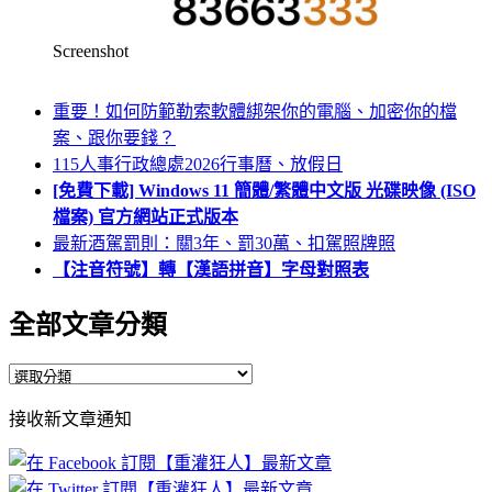
Screenshot
重要！如何防範勒索軟體綁架你的電腦、加密你的檔
案、跟你要錢？
115人事行政總處2026行事曆、放假日
[免費下載] Windows 11 簡體/繁體中文版 光碟映像 (ISO
檔案) 官方網站正式版本
最新酒駕罰則：關3年、罰30萬、扣駕照牌照
【注音符號】轉【漢語拼音】字母對照表
全部文章分類
全
部
接收新文章通知
文
章
分