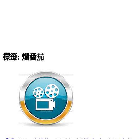
標籤:
爛番茄