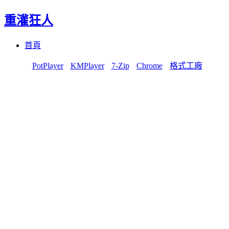
重灌狂人
Menu
Skip
首頁
to
content
PotPlayer
KMPlayer
7-Zip
Chrome
格式工廠