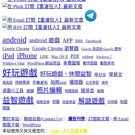
類
android
android 遊戲
APP
BBS
Facebook
Google Chrome 瀏覽器
Google Chrome
Google 與其他 Google 應用
iPhone
iPad
PDF
widget
LINE
Mac OS X
Windows 7
免費圖庫
Windows Vista
WordPress 網站架設
動作遊戲
動態桌布
好玩遊戲
好玩遊戲、休閒益智
學英文
學日文
播放器
拍照app
待辦事項
手機桌布
學英語
日文學習
桌布
照片編輯
桌面小工具
環境音
濾鏡
療癒
物理遊戲
益智遊戲
解謎遊戲
舒壓
貼圖
計時器
睡眠音樂
英語學習
鬧鐘
關於本站
|
聯絡站長(Contact Us)
|
廣告刊登
|
訂閱新文章
/
用 Email
閱電子報
|
WordPress
本站使用又快又便宜的：
Vultr VPS 日本主機