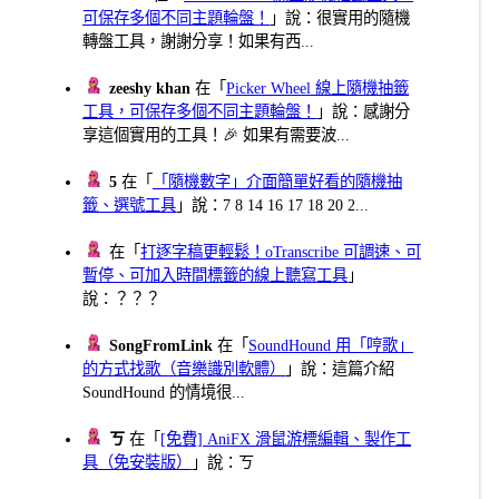
可保存多個不同主題輪盤！
」說：很實用的隨機
轉盤工具，謝謝分享！如果有西...
zeeshy khan
在「
Picker Wheel 線上隨機抽籤
工具，可保存多個不同主題輪盤！
」說：感謝分
享這個實用的工具！🎉 如果有需要波...
5
在「
「隨機數字」介面簡單好看的隨機抽
籤、選號工具
」說：7 8 14 16 17 18 20 2...
在「
打逐字稿更輕鬆！oTranscribe 可調速、可
暫停、可加入時間標籤的線上聽寫工具
」
說：？？？
SongFromLink
在「
SoundHound 用「哼歌」
的方式找歌（音樂識別軟體）
」說：這篇介紹
SoundHound 的情境很...
ㄎ
在「
[免費] AniFX 滑鼠游標編輯、製作工
具（免安裝版）
」說：ㄎ