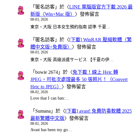
「
匿名訪客
」於〈
LINE 電腦版官方下載 2026 最
新版（Win+Mac 版）
〉發佈留言
08-03, 2026
東京・大阪 日本女生預約指南 認準 千夏…
「
匿名訪客
」於〈
[下載] WinRAR 壓縮軟體（繁
體中文版+免費版）
〉發佈留言
08-03, 2026
東京・大阪 高級派遣サービス 【千夏の伊…
「
bowie 2674
」於〈
免下載！線上 Heic 轉
JPEG，可批次處理最多 50 張照片！（Convert
Heic to JPEG）
〉發佈留言
08-02, 2026
Love that I can batc…
「
Sumana
」於〈
[下載] avast! 免費防毒軟體 2025
最新繁體中文版
〉發佈留言
08-02, 2026
Avast has been my go…