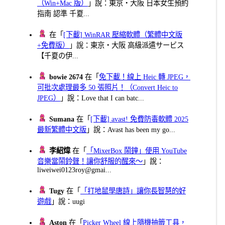
（Win+Mac 版）
」說：東京・大阪 日本女生預約
指南 認準 千夏...
在「
[下載] WinRAR 壓縮軟體（繁體中文版
+免費版）
」說：東京・大阪 高級派遣サービス
【千夏の伊...
bowie 2674
在「
免下載！線上 Heic 轉 JPEG，
可批次處理最多 50 張照片！（Convert Heic to
JPEG）
」說：Love that I can batc...
Sumana
在「
[下載] avast! 免費防毒軟體 2025
最新繁體中文版
」說：Avast has been my go...
李紹煒
在「
「MixerBox 鬧鐘」使用 YouTube
音樂當鬧鈴聲！讓你舒服的醒來～
」說：
liweiwei0123roy@gmai...
Tugy
在「
「打地鼠學唐詩」讓你長智慧的好
遊戲
」說：uugi
Aston
在「
Picker Wheel 線上隨機抽籤工具，