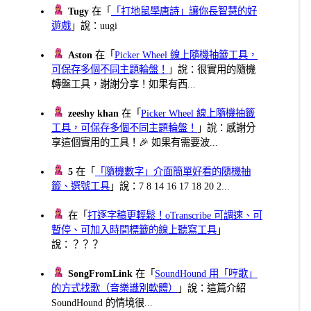
Tugy
在「
「打地鼠學唐詩」讓你長智慧的好
遊戲
」說：uugi
Aston
在「
Picker Wheel 線上隨機抽籤工具，
可保存多個不同主題輪盤！
」說：很實用的隨機
轉盤工具，謝謝分享！如果有西...
zeeshy khan
在「
Picker Wheel 線上隨機抽籤
工具，可保存多個不同主題輪盤！
」說：感謝分
享這個實用的工具！🎉 如果有需要波...
5
在「
「隨機數字」介面簡單好看的隨機抽
籤、選號工具
」說：7 8 14 16 17 18 20 2...
在「
打逐字稿更輕鬆！oTranscribe 可調速、可
暫停、可加入時間標籤的線上聽寫工具
」
說：？？？
SongFromLink
在「
SoundHound 用「哼歌」
的方式找歌（音樂識別軟體）
」說：這篇介紹
SoundHound 的情境很...