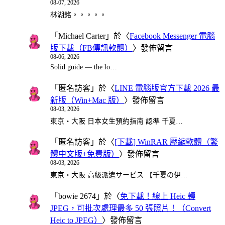
08-07, 2026
林湖銘。。。。。
「
Michael Carter
」於〈
Facebook Messenger 電腦
版下載（FB傳訊軟體）
〉發佈留言
08-06, 2026
Solid guide — the lo…
「
匿名訪客
」於〈
LINE 電腦版官方下載 2026 最
新版（Win+Mac 版）
〉發佈留言
08-03, 2026
東京・大阪 日本女生預約指南 認準 千夏…
「
匿名訪客
」於〈
[下載] WinRAR 壓縮軟體（繁
體中文版+免費版）
〉發佈留言
08-03, 2026
東京・大阪 高級派遣サービス 【千夏の伊…
「
bowie 2674
」於〈
免下載！線上 Heic 轉
JPEG，可批次處理最多 50 張照片！（Convert
Heic to JPEG）
〉發佈留言