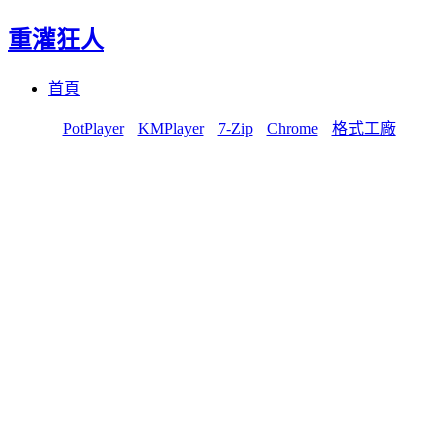
重灌狂人
Menu
Skip
首頁
to
content
PotPlayer
KMPlayer
7-Zip
Chrome
格式工廠