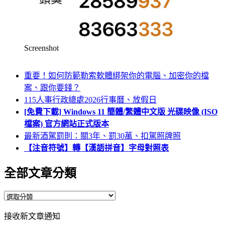
Screenshot
重要！如何防範勒索軟體綁架你的電腦、加密你的檔
案、跟你要錢？
115人事行政總處2026行事曆、放假日
[免費下載] Windows 11 簡體/繁體中文版 光碟映像 (ISO
檔案) 官方網站正式版本
最新酒駕罰則：關3年、罰30萬、扣駕照牌照
【注音符號】轉【漢語拼音】字母對照表
全部文章分類
全
部
接收新文章通知
文