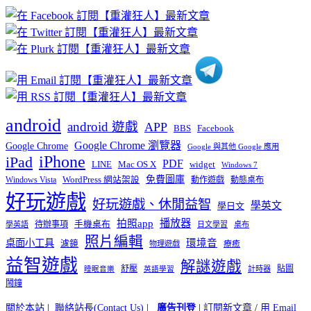
章
分
類
android
android 遊戲
APP
BBS
Facebook
Google Chrome 瀏覽器
Google Chrome
Google 與其他 Google 應用
iPhone
iPad
PDF
widget
LINE
Mac OS X
Windows 7
免費圖庫
Windows Vista
WordPress 網站架設
動作遊戲
動態桌布
好玩遊戲
好玩遊戲、休閒益智
學英文
學日文
播放器
拍照app
待辦事項
手機桌布
學英語
日文學習
桌布
照片編輯
桌面小工具
環境音
濾鏡
療癒
物理遊戲
益智遊戲
解謎遊戲
舒壓
貼圖
計時器
睡眠音樂
英語學習
鬧鐘
關於本站
|
聯絡站長(Contact Us)
|
廣告刊登
|
訂閱新文章
/
用 Email