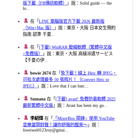
版下載（FB傳訊軟體）
」說：Solid guide — the
lo...
在「
LINE 電腦版官方下載 2026 最新版
（Win+Mac 版）
」說：東京・大阪 日本女生預約
指南 認準 千夏...
在「
[下載] WinRAR 壓縮軟體（繁體中文版
+免費版）
」說：東京・大阪 高級派遣サービス
【千夏の伊...
bowie 2674
在「
免下載！線上 Heic 轉 JPEG，
可批次處理最多 50 張照片！（Convert Heic to
JPEG）
」說：Love that I can batc...
Sumana
在「
[下載] avast! 免費防毒軟體 2025
最新繁體中文版
」說：Avast has been my go...
李紹煒
在「
「MixerBox 鬧鐘」使用 YouTube
音樂當鬧鈴聲！讓你舒服的醒來～
」說：
liweiwei0123roy@gmai...