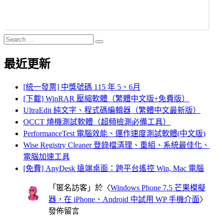
Search
Search
for:
最近更新
[統一發票] 中獎號碼 115 年 5、6月
[下載] WinRAR 壓縮軟體（繁體中文版+免費版）
UltraEdit 純文字、程式碼編輯器（繁體中文最新版）
OCCT 燒機測試軟體（超頻檢測必備工具）
PerformanceTest 電腦效能、運作速度測試軟體(中文版)
Wise Registry Cleaner 登錄檔清理、重組、系統最佳化、
電腦加速工具
[免費] AnyDesk 遠端桌面：跨平台遙控 Win, Mac 電腦
「
匿名訪客
」於〈
Windows Phone 7.5 芒果模擬
器，在 iPhone、Android 中試用 WP 手機介面
〉
發佈留言