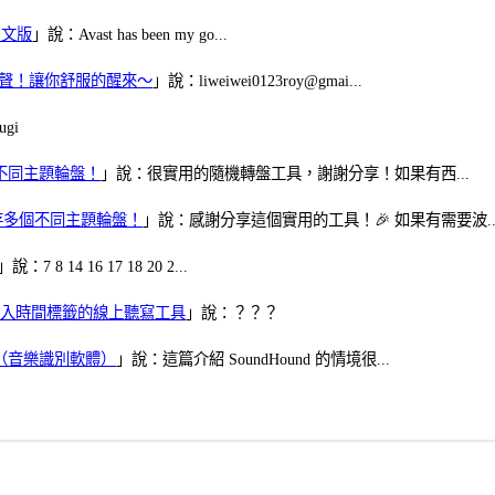
體中文版
」說：Avast has been my go...
當鬧鈴聲！讓你舒服的醒來～
」說：liweiwei0123roy@gmai...
gi
多個不同主題輪盤！
」說：很實用的隨機轉盤工具，謝謝分享！如果有西...
可保存多個不同主題輪盤！
」說：感謝分享這個實用的工具！🎉 如果有需要波..
」說：7 8 14 16 17 18 20 2...
、可加入時間標籤的線上聽寫工具
」說：？？？
找歌（音樂識別軟體）
」說：這篇介紹 SoundHound 的情境很...