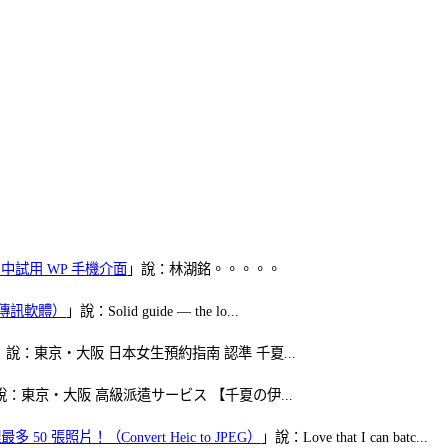
oid 中試用 WP 手機介面
」說：林湖銘。。。。。
（FB傳訊軟體）
」說：Solid guide — the lo...
」說：東京・大阪 日本女生預約指南 認準 千夏...
說：東京・大阪 高級派遣サービス 【千夏の伊...
50 張照片！（Convert Heic to JPEG）
」說：Love that I can batc...