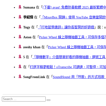
Sumana
在「
[下載] avast! 免費防毒軟體 2025 最新繁
李紹煒
在「
「MixerBox 鬧鐘」使用 YouTube 音樂
Tugy
在「
「打地鼠學唐詩」讓你長智慧的好遊戲
」說：uu
Aston
在「
Picker Wheel 線上隨機抽籤工具，可保存
zeeshy khan
在「
Picker Wheel 線上隨機抽籤工具，
5
在「
「隨機數字」介面簡單好看的隨機抽籤、選號工具
在「
打逐字稿更輕鬆！oTranscribe 可調速、可暫停
SongFromLink
在「
SoundHound 用「哼歌」的方式
Search
Search
for: