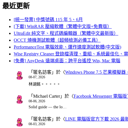
最近更新
[統一發票] 中獎號碼 115 年 5、6月
[下載] WinRAR 壓縮軟體（繁體中文版+免費版）
UltraEdit 純文字、程式碼編輯器（繁體中文最新版）
OCCT 燒機測試軟體（超頻檢測必備工具）
PerformanceTest 電腦效能、運作速度測試軟體(中文版)
Wise Registry Cleaner 登錄檔清理、重組、系統最佳
[免費] AnyDesk 遠端桌面：跨平台遙控 Win, Mac 電腦
「
匿名訪客
」於〈
Windows Phone 7.5 芒果模擬
08-07, 2026
林湖銘。。。。。
「
Michael Carter
」於〈
Facebook Messenger
08-06, 2026
Solid guide — the lo…
「
匿名訪客
」於〈
LINE 電腦版官方下載 2026 最
08-03, 2026