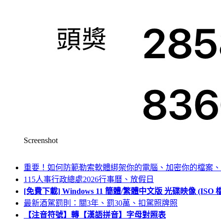
Screenshot
重要！如何防範勒索軟體綁架你的電腦、加密你的檔案、
115人事行政總處2026行事曆、放假日
[免費下載] Windows 11 簡體/繁體中文版 光碟映像 (IS
最新酒駕罰則：關3年、罰30萬、扣駕照牌照
【注音符號】轉【漢語拼音】字母對照表