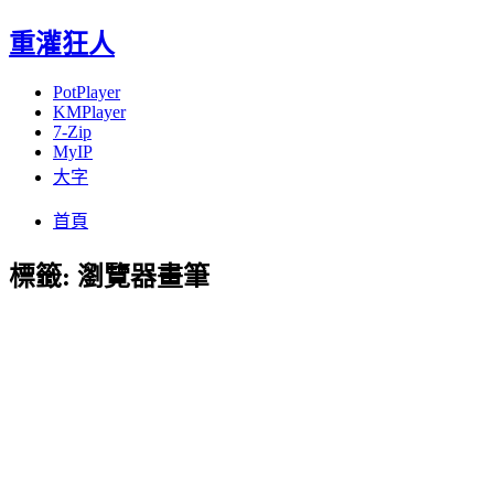
重灌狂人
PotPlayer
KMPlayer
7-Zip
MyIP
大字
Menu
Skip
首頁
to
content
標籤:
瀏覽器畫筆