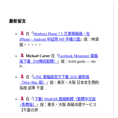
分
頁
最新留言
在「
Windows Phone 7.5 芒果模擬器，在
iPhone、Android 中試用 WP 手機介面
」說：林湖
銘。。。。。
Michael Carter
在「
Facebook Messenger 電腦
版下載（FB傳訊軟體）
」說：Solid guide — the
lo...
在「
LINE 電腦版官方下載 2026 最新版
（Win+Mac 版）
」說：東京・大阪 日本女生預約
指南 認準 千夏...
在「
[下載] WinRAR 壓縮軟體（繁體中文版
+免費版）
」說：東京・大阪 高級派遣サービス
【千夏の伊...