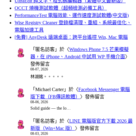
UltraEdit 純文字、程式碼編輯器（繁體中文最新版）
OCCT 燒機測試軟體（超頻檢測必備工具）
PerformanceTest 電腦效能、運作速度測試軟體(中文版)
Wise Registry Cleaner 登錄檔清理、重組、系統最佳化、
電腦加速工具
[免費] AnyDesk 遠端桌面：跨平台遙控 Win, Mac 電腦
「
匿名訪客
」於〈
Windows Phone 7.5 芒果模擬
器，在 iPhone、Android 中試用 WP 手機介面
〉
發佈留言
08-07, 2026
林湖銘。。。。。
「
Michael Carter
」於〈
Facebook Messenger 電腦
版下載（FB傳訊軟體）
〉發佈留言
08-06, 2026
Solid guide — the lo…
「
匿名訪客
」於〈
LINE 電腦版官方下載 2026 最
新版（Win+Mac 版）
〉發佈留言
08-03, 2026