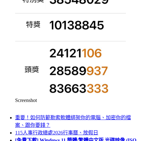
Screenshot
重要！如何防範勒索軟體綁架你的電腦、加密你的檔
案、跟你要錢？
115人事行政總處2026行事曆、放假日
[免費下載] Windows 11 簡體/繁體中文版 光碟映像 (ISO