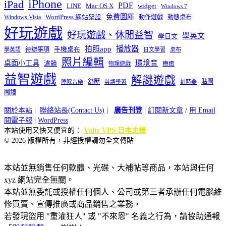
iPhone
iPad
PDF
widget
LINE
Mac OS X
Windows 7
免費圖庫
Windows Vista
WordPress 網站架設
動作遊戲
動態桌布
好玩遊戲
好玩遊戲、休閒益智
學英文
學日文
播放器
拍照app
待辦事項
手機桌布
學英語
日文學習
桌布
照片編輯
桌面小工具
環境音
濾鏡
療癒
物理遊戲
益智遊戲
解謎遊戲
舒壓
貼圖
計時器
睡眠音樂
英語學習
鬧鐘
關於本站
|
聯絡站長(Contact Us)
|
廣告刊登
|
訂閱新文章
/
用 Email
閱電子報
|
WordPress
本站使用又快又便宜的：
Vultr VPS 日本主機
© 2026 版權所有，非經授權請勿全文轉貼
本站並無銷售任何軟體、光碟、大補帖等商品，本站與任何
xyz 網站完全無關。
本站並無委託或授權任何個人、公司或第三者承辦任何電腦維
修買賣、宣傳推廣或商品銷售之業務，
若發現盜用 "重灌狂人" 或 "不來恩" 名義之行為，請協助通報