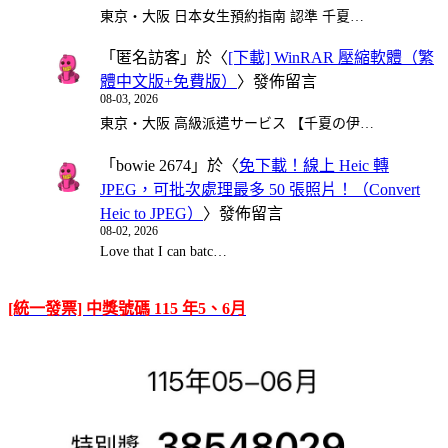
東京・大阪 日本女生預約指南 認準 千夏…
「
匿名訪客
」於〈
[下載] WinRAR 壓縮軟體（繁
體中文版+免費版）
〉發佈留言
08-03, 2026
東京・大阪 高級派遣サービス 【千夏の伊…
「
bowie 2674
」於〈
免下載！線上 Heic 轉
JPEG，可批次處理最多 50 張照片！（Convert
Heic to JPEG）
〉發佈留言
08-02, 2026
Love that I can batc…
[統一發票] 中獎號碼 115 年5、6月