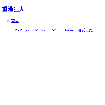
重灌狂人
Menu
Skip
首頁
to
content
PotPlayer
KMPlayer
7-Zip
Chrome
格式工廠