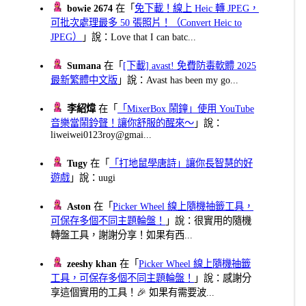
bowie 2674
在「
免下載！線上 Heic 轉 JPEG，
可批次處理最多 50 張照片！（Convert Heic to
JPEG）
」說：Love that I can batc...
Sumana
在「
[下載] avast! 免費防毒軟體 2025
最新繁體中文版
」說：Avast has been my go...
李紹煒
在「
「MixerBox 鬧鐘」使用 YouTube
音樂當鬧鈴聲！讓你舒服的醒來～
」說：
liweiwei0123roy@gmai...
Tugy
在「
「打地鼠學唐詩」讓你長智慧的好
遊戲
」說：uugi
Aston
在「
Picker Wheel 線上隨機抽籤工具，
可保存多個不同主題輪盤！
」說：很實用的隨機
轉盤工具，謝謝分享！如果有西...
zeeshy khan
在「
Picker Wheel 線上隨機抽籤
工具，可保存多個不同主題輪盤！
」說：感謝分
享這個實用的工具！🎉 如果有需要波...