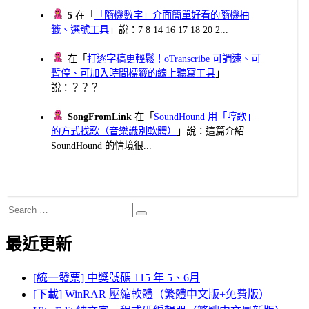
5
在「
「隨機數字」介面簡單好看的隨機抽
籤、選號工具
」說：7 8 14 16 17 18 20 2...
在「
打逐字稿更輕鬆！oTranscribe 可調速、可
暫停、可加入時間標籤的線上聽寫工具
」
說：？？？
SongFromLink
在「
SoundHound 用「哼歌」
的方式找歌（音樂識別軟體）
」說：這篇介紹
SoundHound 的情境很...
Search
Search
for:
最近更新
[統一發票] 中獎號碼 115 年 5、6月
[下載] WinRAR 壓縮軟體（繁體中文版+免費版）