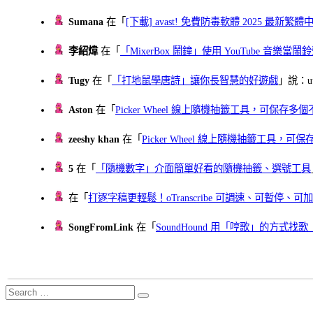
Sumana
在「
[下載] avast! 免費防毒軟體 2025 最新繁
李紹煒
在「
「MixerBox 鬧鐘」使用 YouTube 音樂
Tugy
在「
「打地鼠學唐詩」讓你長智慧的好遊戲
」說：uu
Aston
在「
Picker Wheel 線上隨機抽籤工具，可保存
zeeshy khan
在「
Picker Wheel 線上隨機抽籤工具，
5
在「
「隨機數字」介面簡單好看的隨機抽籤、選號工具
在「
打逐字稿更輕鬆！oTranscribe 可調速、可暫停
SongFromLink
在「
SoundHound 用「哼歌」的方式
Search
Search
for: