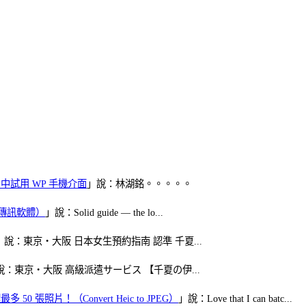
oid 中試用 WP 手機介面
」說：林湖銘。。。。。
（FB傳訊軟體）
」說：Solid guide — the lo...
」說：東京・大阪 日本女生預約指南 認準 千夏...
說：東京・大阪 高級派遣サービス 【千夏の伊...
50 張照片！（Convert Heic to JPEG）
」說：Love that I can batc...