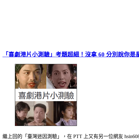
「喜劇港片小測驗」考題超細！沒拿 60 分別說你是
繼上回的「臺灣迷因測驗」，在 PTT 上又有另一位網友 hsin