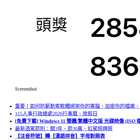
Screenshot
重要！如何防範勒索軟體綁架你的電腦、加密你的檔案、
115人事行政總處2026行事曆、放假日
[免費下載] Windows 11 簡體/繁體中文版 光碟映像 (IS
最新酒駕罰則：關3年、罰30萬、扣駕照牌照
【注音符號】轉【漢語拼音】字母對照表