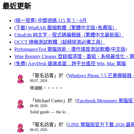
最近更新
[統一發票] 中獎號碼 115 年 5、6月
[下載] WinRAR 壓縮軟體（繁體中文版+免費版）
UltraEdit 純文字、程式碼編輯器（繁體中文最新版）
OCCT 燒機測試軟體（超頻檢測必備工具）
PerformanceTest 電腦效能、運作速度測試軟體(中文版)
Wise Registry Cleaner 登錄檔清理、重組、系統最佳
[免費] AnyDesk 遠端桌面：跨平台遙控 Win, Mac 電腦
「
匿名訪客
」於〈
Windows Phone 7.5 芒果模擬
08-07, 2026
林湖銘。。。。。
「
Michael Carter
」於〈
Facebook Messenger
08-06, 2026
Solid guide — the lo…
「
匿名訪客
」於〈
LINE 電腦版官方下載 2026 最
08-03, 2026