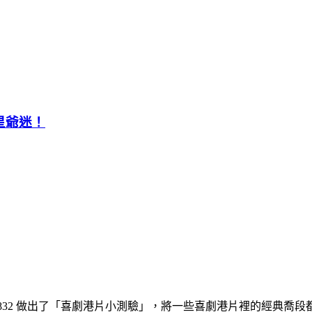
星爺迷！
60832 做出了「喜劇港片小測驗」，將一些喜劇港片裡的經典喬段