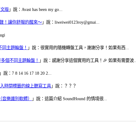
體中文版
」說：Avast has been my go...
當鬧鈴聲！讓你舒服的醒來～
」說：liweiwei0123roy@gmai...
gi
多個不同主題輪盤！
」說：很實用的隨機轉盤工具，謝謝分享！如果有西...
可保存多個不同主題輪盤！
」說：感謝分享這個實用的工具！🎉 如果有需要波..
」說：7 8 14 16 17 18 20 2...
、可加入時間標籤的線上聽寫工具
」說：？？？
找歌（音樂識別軟體）
」說：這篇介紹 SoundHound 的情境很...