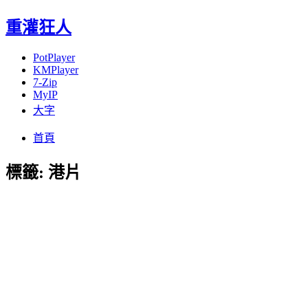
重灌狂人
PotPlayer
KMPlayer
7-Zip
MyIP
大字
Menu
Skip
首頁
to
content
標籤:
港片