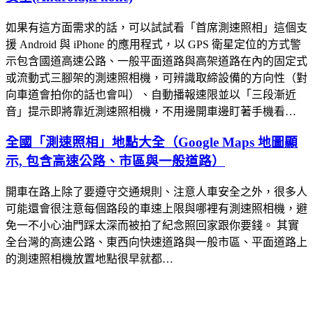
如果有這方面需求的話，可以試試看「首席測速照相」這個支
援 Android 與 iPhone 的應用程式，以 GPS 衛星定位的方式警
示包含國道高速公路、一般平面道路與高架道路在內的固定式
或流動式三腳架的測速照相機，可辨識取締設備的方向性（對
向車道會拍你的話也會叫）、自動播報速限並以「三段漸近
音」提示即將靠近測速照相機，不用邊開車邊盯著手機看…
全國「測速照相」地點大全（Google Maps 地圖顯
示, 包含高速公路、市區與一般道路）
開車在路上除了要遵守交通規則、注意人車安全之外，很多人
可能還會很注意每個路段的車速上限與哪裡有測速照相機，避
免一不小心油門踩太深而被拍了紀念照回家跟你要錢。 其實
全台灣的高速公路、東西向快速道路與一般市區、平面道路上
的測速照相機放置地點很早就都…