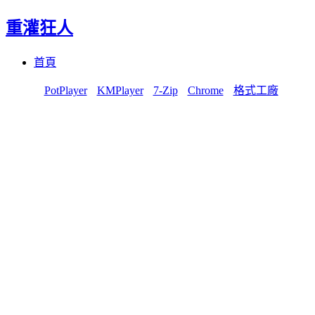
重灌狂人
Menu
Skip
首頁
to
content
PotPlayer
KMPlayer
7-Zip
Chrome
格式工廠