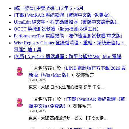
[統一發票] 中獎號碼 115 年 5、6月
[下載] WinRAR 壓縮軟體（繁體中文版+免費版）
UltraEdit 純文字、程式碼編輯器（繁體中文最新版）
OCCT 燒機測試軟體（超頻檢測必備工具）
PerformanceTest 電腦效能、運作速度測試軟體(中文版)
Wise Registry Cleaner 登錄檔清理、重組、系統最佳化、
電腦加速工具
[免費] AnyDesk 遠端桌面：跨平台遙控 Win, Mac 電腦
「
匿名訪客
」於〈
LINE 電腦版官方下載 2026 最
新版（Win+Mac 版）
〉發佈留言
08-03, 2026
東京・大阪 日本女生預約指南 認準 千夏…
「
匿名訪客
」於〈
[下載] WinRAR 壓縮軟體（繁
體中文版+免費版）
〉發佈留言
08-03, 2026
東京・大阪 高級派遣サービス 【千夏の伊…