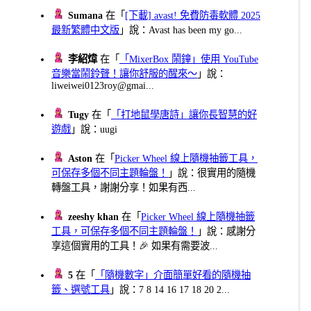
Sumana
在「
[下載] avast! 免費防毒軟體 2025
最新繁體中文版
」說：Avast has been my go...
李紹煒
在「
「MixerBox 鬧鐘」使用 YouTube
音樂當鬧鈴聲！讓你舒服的醒來～
」說：
liweiwei0123roy@gmai...
Tugy
在「
「打地鼠學唐詩」讓你長智慧的好
遊戲
」說：uugi
Aston
在「
Picker Wheel 線上隨機抽籤工具，
可保存多個不同主題輪盤！
」說：很實用的隨機
轉盤工具，謝謝分享！如果有西...
zeeshy khan
在「
Picker Wheel 線上隨機抽籤
工具，可保存多個不同主題輪盤！
」說：感謝分
享這個實用的工具！🎉 如果有需要波...
5
在「
「隨機數字」介面簡單好看的隨機抽
籤、選號工具
」說：7 8 14 16 17 18 20 2...