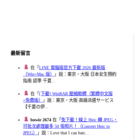
最新留言
在「
LINE 電腦版官方下載 2026 最新版
（Win+Mac 版）
」說：東京・大阪 日本女生預約
指南 認準 千夏...
在「
[下載] WinRAR 壓縮軟體（繁體中文版
+免費版）
」說：東京・大阪 高級派遣サービス
【千夏の伊...
bowie 2674
在「
免下載！線上 Heic 轉 JPEG，
可批次處理最多 50 張照片！（Convert Heic to
JPEG）
」說：Love that I can batc...