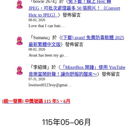
「
bowie 2674
」於〈
免下載！線上 Heic 轉
JPEG，可批次處理最多 50 張照片！（Convert
Heic to JPEG）
〉發佈留言
08-02, 2026
Love that I can batc…
「
Sumana
」於〈
[下載] avast! 免費防毒軟體 2025
最新繁體中文版
〉發佈留言
08-02, 2026
Avast has been my go…
「
李紹煒
」於〈
「MixerBox 鬧鐘」使用 YouTube
音樂當鬧鈴聲！讓你舒服的醒來～
〉發佈留言
07-31, 2026
liweiwei0123roy@gmai…
[統一發票] 中獎號碼 115 年5、6月