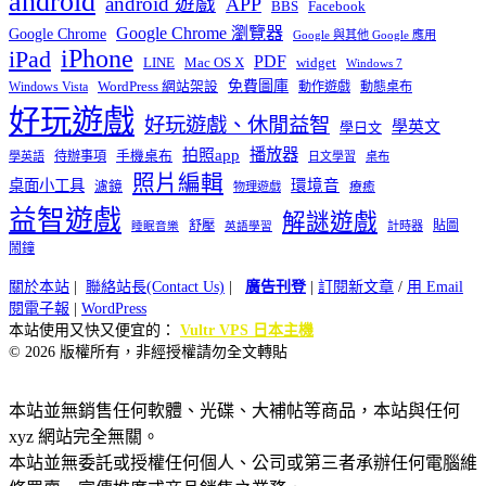
android
android 遊戲
APP
BBS
Facebook
Google Chrome 瀏覽器
Google Chrome
Google 與其他 Google 應用
iPhone
iPad
PDF
widget
LINE
Mac OS X
Windows 7
免費圖庫
Windows Vista
WordPress 網站架設
動作遊戲
動態桌布
好玩遊戲
好玩遊戲、休閒益智
學英文
學日文
播放器
拍照app
待辦事項
手機桌布
學英語
日文學習
桌布
照片編輯
桌面小工具
環境音
濾鏡
療癒
物理遊戲
益智遊戲
解謎遊戲
舒壓
貼圖
計時器
睡眠音樂
英語學習
鬧鐘
關於本站
|
聯絡站長(Contact Us)
|
廣告刊登
|
訂閱新文章
/
用 Email
閱電子報
|
WordPress
本站使用又快又便宜的：
Vultr VPS 日本主機
© 2026 版權所有，非經授權請勿全文轉貼
本站並無銷售任何軟體、光碟、大補帖等商品，本站與任何
xyz 網站完全無關。
本站並無委託或授權任何個人、公司或第三者承辦任何電腦維