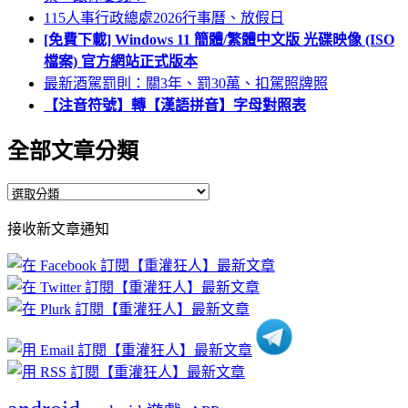
115人事行政總處2026行事曆、放假日
[免費下載] Windows 11 簡體/繁體中文版 光碟映像 (ISO
檔案) 官方網站正式版本
最新酒駕罰則：關3年、罰30萬、扣駕照牌照
【注音符號】轉【漢語拼音】字母對照表
全部文章分類
全
部
接收新文章通知
文
章
分
類