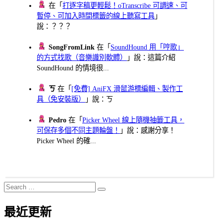
在「
打逐字稿更輕鬆！oTranscribe 可調速、可
暫停、可加入時間標籤的線上聽寫工具
」
說：？？？
SongFromLink
在「
SoundHound 用「哼歌」
的方式找歌（音樂識別軟體）
」說：這篇介紹
SoundHound 的情境很...
ㄎ
在「
[免費] AniFX 滑鼠游標編輯、製作工
具（免安裝版）
」說：ㄎ
Pedro
在「
Picker Wheel 線上隨機抽籤工具，
可保存多個不同主題輪盤！
」說：感謝分享！
Picker Wheel 的確...
Search
Search
for:
最近更新