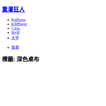
重灌狂人
PotPlayer
KMPlayer
7-Zip
MyIP
大字
Menu
Skip
首頁
to
content
標籤:
深色桌布