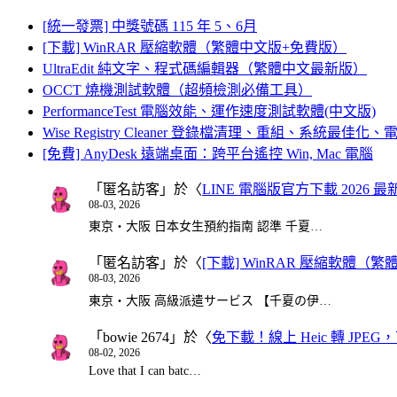
[統一發票] 中獎號碼 115 年 5、6月
[下載] WinRAR 壓縮軟體（繁體中文版+免費版）
UltraEdit 純文字、程式碼編輯器（繁體中文最新版）
OCCT 燒機測試軟體（超頻檢測必備工具）
PerformanceTest 電腦效能、運作速度測試軟體(中文版)
Wise Registry Cleaner 登錄檔清理、重組、系統最佳
[免費] AnyDesk 遠端桌面：跨平台遙控 Win, Mac 電腦
「
匿名訪客
」於〈
LINE 電腦版官方下載 2026 最
08-03, 2026
東京・大阪 日本女生預約指南 認準 千夏…
「
匿名訪客
」於〈
[下載] WinRAR 壓縮軟體（
08-03, 2026
東京・大阪 高級派遣サービス 【千夏の伊…
「
bowie 2674
」於〈
免下載！線上 Heic 轉 JPEG，可
08-02, 2026
Love that I can batc…