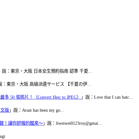
」說：東京・大阪 日本女生預約指南 認準 千夏...
說：東京・大阪 高級派遣サービス 【千夏の伊...
50 張照片！（Convert Heic to JPEG）
」說：Love that I can batc...
體中文版
」說：Avast has been my go...
當鬧鈴聲！讓你舒服的醒來～
」說：liweiwei0123roy@gmai...
gi