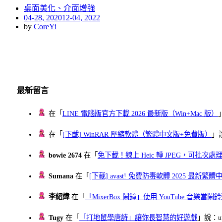
桌面美化、介面增強
Posted
04-28, 2020
12-04, 2022
on
by
CoreYi
最新留言
在「
LINE 電腦版官方下載 2026 最新版（Win+Mac 版）
在「
[下載] WinRAR 壓縮軟體（繁體中文版+免費版）
」
bowie 2674
在「
免下載！線上 Heic 轉 JPEG，可批次處理最多 
Sumana
在「
[下載] avast! 免費防毒軟體 2025 最新繁
李紹煒
在「
「MixerBox 鬧鐘」使用 YouTube 音樂
Tugy
在「
「打地鼠學唐詩」讓你長智慧的好遊戲
」說：uu