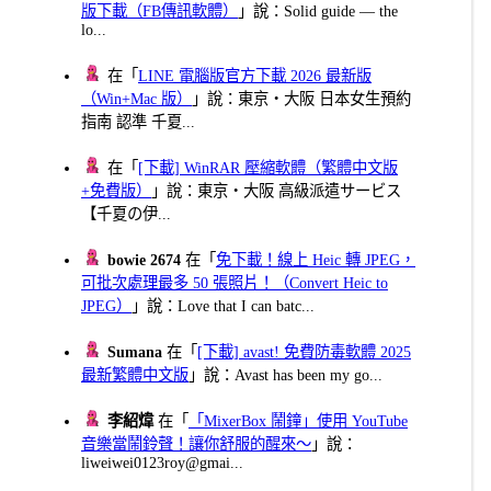
版下載（FB傳訊軟體）
」說：Solid guide — the
lo...
在「
LINE 電腦版官方下載 2026 最新版
（Win+Mac 版）
」說：東京・大阪 日本女生預約
指南 認準 千夏...
在「
[下載] WinRAR 壓縮軟體（繁體中文版
+免費版）
」說：東京・大阪 高級派遣サービス
【千夏の伊...
bowie 2674
在「
免下載！線上 Heic 轉 JPEG，
可批次處理最多 50 張照片！（Convert Heic to
JPEG）
」說：Love that I can batc...
Sumana
在「
[下載] avast! 免費防毒軟體 2025
最新繁體中文版
」說：Avast has been my go...
李紹煒
在「
「MixerBox 鬧鐘」使用 YouTube
音樂當鬧鈴聲！讓你舒服的醒來～
」說：
liweiwei0123roy@gmai...