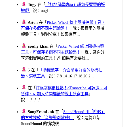
Tugy
在「
「打地鼠學唐詩」讓你長智慧的好
遊戲
」說：uugi
Aston
在「
Picker Wheel 線上隨機抽籤工具，
可保存多個不同主題輪盤！
」說：很實用的隨機
轉盤工具，謝謝分享！如果有西...
zeeshy khan
在「
Picker Wheel 線上隨機抽籤
工具，可保存多個不同主題輪盤！
」說：感謝分
享這個實用的工具！🎉 如果有需要波...
5
在「
「隨機數字」介面簡單好看的隨機抽
籤、選號工具
」說：7 8 14 16 17 18 20 2...
在「
打逐字稿更輕鬆！oTranscribe 可調速、可
暫停、可加入時間標籤的線上聽寫工具
」
說：？？？
SongFromLink
在「
SoundHound 用「哼歌」
的方式找歌（音樂識別軟體）
」說：這篇介紹
SoundHound 的情境很...