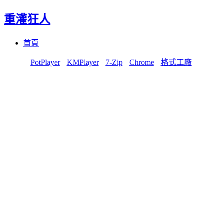
重灌狂人
Menu
Skip
首頁
to
content
PotPlayer
KMPlayer
7-Zip
Chrome
格式工廠