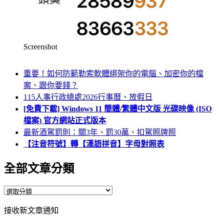
Screenshot
重要！如何防範勒索軟體綁架你的電腦、加密你的檔
案、跟你要錢？
115人事行政總處2026行事曆、放假日
[免費下載] Windows 11 簡體/繁體中文版 光碟映像 (ISO
檔案) 官方網站正式版本
最新酒駕罰則：關3年、罰30萬、扣駕照牌照
【注音符號】轉【漢語拼音】字母對照表
全部文章分類
全
部
接收新文章通知
文