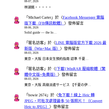
08-07, 2026
林湖銘。。。。。
「
Michael Carter
」於〈
Facebook Messenger 電腦
版下載（FB傳訊軟體）
〉發佈留言
08-06, 2026
Solid guide — the lo…
「
匿名訪客
」於〈
LINE 電腦版官方下載 2026 最
新版（Win+Mac 版）
〉發佈留言
08-03, 2026
東京・大阪 日本女生預約指南 認準 千夏…
「
匿名訪客
」於〈
[下載] WinRAR 壓縮軟體（繁
體中文版+免費版）
〉發佈留言
08-03, 2026
東京・大阪 高級派遣サービス 【千夏の伊…
「
bowie 2674
」於〈
免下載！線上 Heic 轉
JPEG，可批次處理最多 50 張照片！（Convert
Heic to JPEG）
〉發佈留言