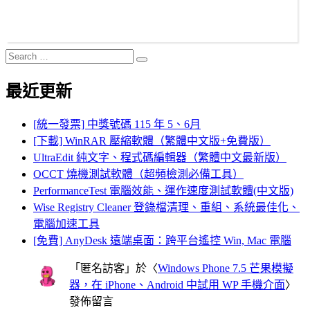
Search
Search
for:
最近更新
[統一發票] 中獎號碼 115 年 5、6月
[下載] WinRAR 壓縮軟體（繁體中文版+免費版）
UltraEdit 純文字、程式碼編輯器（繁體中文最新版）
OCCT 燒機測試軟體（超頻檢測必備工具）
PerformanceTest 電腦效能、運作速度測試軟體(中文版)
Wise Registry Cleaner 登錄檔清理、重組、系統最佳化、
電腦加速工具
[免費] AnyDesk 遠端桌面：跨平台遙控 Win, Mac 電腦
「
匿名訪客
」於〈
Windows Phone 7.5 芒果模擬
器，在 iPhone、Android 中試用 WP 手機介面
〉
發佈留言