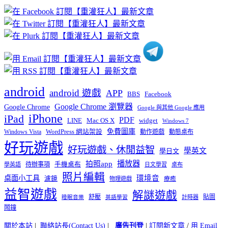
章
分
類
android
android 遊戲
APP
BBS
Facebook
Google Chrome 瀏覽器
Google Chrome
Google 與其他 Google 應用
iPhone
iPad
PDF
widget
LINE
Mac OS X
Windows 7
免費圖庫
Windows Vista
WordPress 網站架設
動作遊戲
動態桌布
好玩遊戲
好玩遊戲、休閒益智
學英文
學日文
播放器
拍照app
待辦事項
手機桌布
學英語
日文學習
桌布
照片編輯
桌面小工具
環境音
濾鏡
療癒
物理遊戲
益智遊戲
解謎遊戲
舒壓
貼圖
計時器
睡眠音樂
英語學習
鬧鐘
關於本站
|
聯絡站長(Contact Us)
|
廣告刊登
|
訂閱新文章
/
用 Email