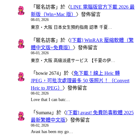
「
匿名訪客
」於〈
LINE 電腦版官方下載 2026 最
新版（Win+Mac 版）
〉發佈留言
08-03, 2026
東京・大阪 日本女生預約指南 認準 千夏…
「
匿名訪客
」於〈
[下載] WinRAR 壓縮軟體（繁
體中文版+免費版）
〉發佈留言
08-03, 2026
東京・大阪 高級派遣サービス 【千夏の伊…
「
bowie 2674
」於〈
免下載！線上 Heic 轉
JPEG，可批次處理最多 50 張照片！（Convert
Heic to JPEG）
〉發佈留言
08-02, 2026
Love that I can batc…
「
Sumana
」於〈
[下載] avast! 免費防毒軟體 2025
最新繁體中文版
〉發佈留言
08-02, 2026
Avast has been my go…