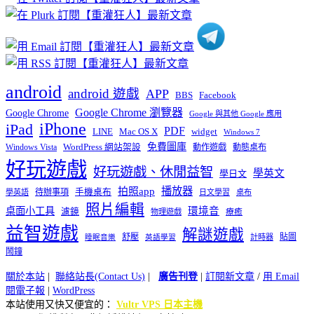
類
android
android 遊戲
APP
BBS
Facebook
Google Chrome 瀏覽器
Google Chrome
Google 與其他 Google 應用
iPhone
iPad
PDF
widget
LINE
Mac OS X
Windows 7
免費圖庫
Windows Vista
WordPress 網站架設
動作遊戲
動態桌布
好玩遊戲
好玩遊戲、休閒益智
學英文
學日文
播放器
拍照app
待辦事項
手機桌布
學英語
日文學習
桌布
照片編輯
桌面小工具
環境音
濾鏡
療癒
物理遊戲
益智遊戲
解謎遊戲
舒壓
貼圖
計時器
睡眠音樂
英語學習
鬧鐘
關於本站
|
聯絡站長(Contact Us)
|
廣告刊登
|
訂閱新文章
/
用 Email
閱電子報
|
WordPress
本站使用又快又便宜的：
Vultr VPS 日本主機