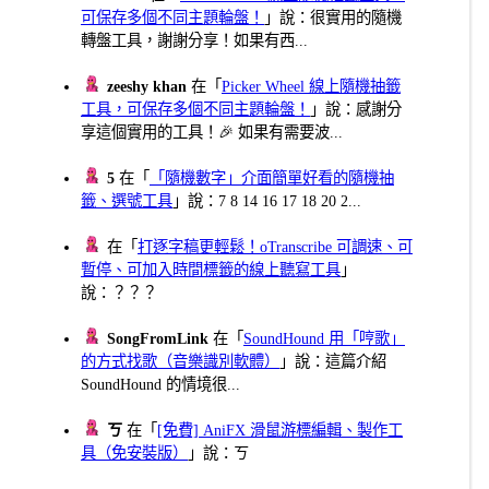
可保存多個不同主題輪盤！
」說：很實用的隨機
轉盤工具，謝謝分享！如果有西...
zeeshy khan
在「
Picker Wheel 線上隨機抽籤
工具，可保存多個不同主題輪盤！
」說：感謝分
享這個實用的工具！🎉 如果有需要波...
5
在「
「隨機數字」介面簡單好看的隨機抽
籤、選號工具
」說：7 8 14 16 17 18 20 2...
在「
打逐字稿更輕鬆！oTranscribe 可調速、可
暫停、可加入時間標籤的線上聽寫工具
」
說：？？？
SongFromLink
在「
SoundHound 用「哼歌」
的方式找歌（音樂識別軟體）
」說：這篇介紹
SoundHound 的情境很...
ㄎ
在「
[免費] AniFX 滑鼠游標編輯、製作工
具（免安裝版）
」說：ㄎ