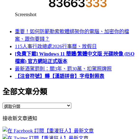
Screenshot
重要！如何防範勒索軟體綁架你的電腦、加密你的檔
案、跟你要錢？
115人事行政總處2026行事曆、放假日
[免費下載] Windows 11 簡體/繁體中文版 光碟映像 (ISO
檔案) 官方網站正式版本
最新酒駕罰則：關3年、罰30萬、扣駕照牌照
【注音符號】轉【漢語拼音】字母對照表
全部文章分類
全
部
接收新文章通知
文
章
分