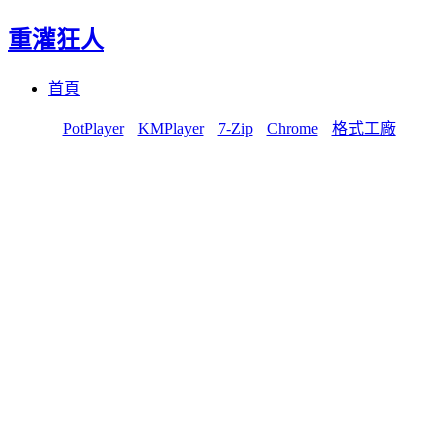
重灌狂人
Menu
Skip
首頁
to
content
PotPlayer
KMPlayer
7-Zip
Chrome
格式工廠