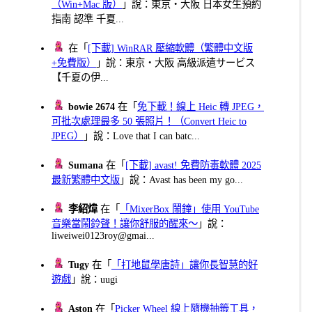
（Win+Mac 版）
」說：東京・大阪 日本女生預約
指南 認準 千夏...
在「
[下載] WinRAR 壓縮軟體（繁體中文版
+免費版）
」說：東京・大阪 高級派遣サービス
【千夏の伊...
bowie 2674
在「
免下載！線上 Heic 轉 JPEG，
可批次處理最多 50 張照片！（Convert Heic to
JPEG）
」說：Love that I can batc...
Sumana
在「
[下載] avast! 免費防毒軟體 2025
最新繁體中文版
」說：Avast has been my go...
李紹煒
在「
「MixerBox 鬧鐘」使用 YouTube
音樂當鬧鈴聲！讓你舒服的醒來～
」說：
liweiwei0123roy@gmai...
Tugy
在「
「打地鼠學唐詩」讓你長智慧的好
遊戲
」說：uugi
Aston
在「
Picker Wheel 線上隨機抽籤工具，