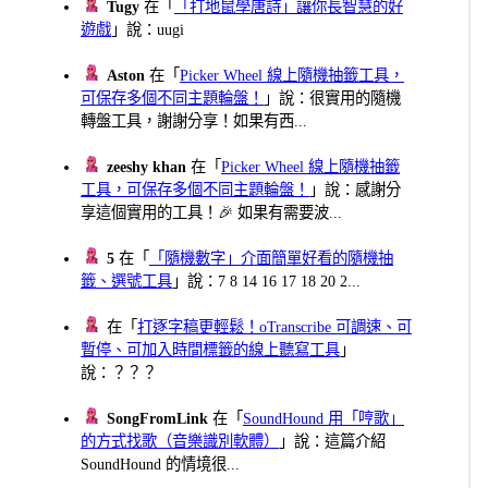
Tugy
在「
「打地鼠學唐詩」讓你長智慧的好
遊戲
」說：uugi
Aston
在「
Picker Wheel 線上隨機抽籤工具，
可保存多個不同主題輪盤！
」說：很實用的隨機
轉盤工具，謝謝分享！如果有西...
zeeshy khan
在「
Picker Wheel 線上隨機抽籤
工具，可保存多個不同主題輪盤！
」說：感謝分
享這個實用的工具！🎉 如果有需要波...
5
在「
「隨機數字」介面簡單好看的隨機抽
籤、選號工具
」說：7 8 14 16 17 18 20 2...
在「
打逐字稿更輕鬆！oTranscribe 可調速、可
暫停、可加入時間標籤的線上聽寫工具
」
說：？？？
SongFromLink
在「
SoundHound 用「哼歌」
的方式找歌（音樂識別軟體）
」說：這篇介紹
SoundHound 的情境很...