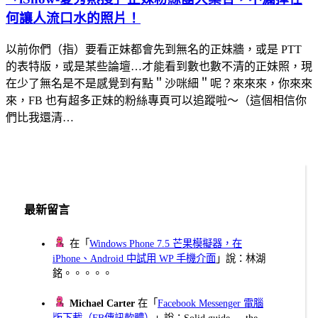
何讓人流口水的照片！
以前你們（指）要看正妹都會先到無名的正妹牆，或是 PTT
的表特版，或是某些論壇…才能看到數也數不清的正妹照，現
在少了無名是不是感覺到有點＂沙咪細＂呢？來來來，你來來
來，FB 也有超多正妹的粉絲專頁可以追蹤啦～（這個相信你
們比我還清…
最新留言
在「
Windows Phone 7.5 芒果模擬器，在
iPhone、Android 中試用 WP 手機介面
」說：林湖
銘。。。。。
Michael Carter
在「
Facebook Messenger 電腦
版下載（FB傳訊軟體）
」說：Solid guide — the