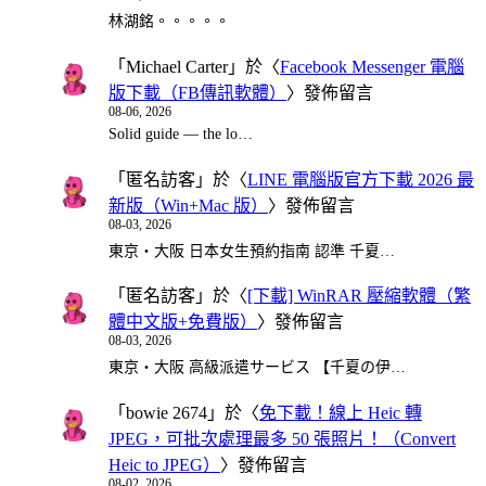
林湖銘。。。。。
「
Michael Carter
」於〈
Facebook Messenger 電腦
版下載（FB傳訊軟體）
〉發佈留言
08-06, 2026
Solid guide — the lo…
「
匿名訪客
」於〈
LINE 電腦版官方下載 2026 最
新版（Win+Mac 版）
〉發佈留言
08-03, 2026
東京・大阪 日本女生預約指南 認準 千夏…
「
匿名訪客
」於〈
[下載] WinRAR 壓縮軟體（繁
體中文版+免費版）
〉發佈留言
08-03, 2026
東京・大阪 高級派遣サービス 【千夏の伊…
「
bowie 2674
」於〈
免下載！線上 Heic 轉
JPEG，可批次處理最多 50 張照片！（Convert
Heic to JPEG）
〉發佈留言
08-02, 2026