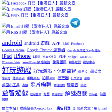
章
分
類
android
android 遊戲
APP
BBS
Facebook
Google Chrome 瀏覽器
Google Chrome
Google 與其他 Google 應用
iPhone
iPad
PDF
widget
LINE
Mac OS X
Windows 7
免費圖庫
Windows Vista
WordPress 網站架設
動作遊戲
動態桌布
好玩遊戲
好玩遊戲、休閒益智
學英文
學日文
播放器
拍照app
待辦事項
手機桌布
學英語
日文學習
桌布
照片編輯
桌面小工具
環境音
濾鏡
療癒
物理遊戲
益智遊戲
解謎遊戲
舒壓
貼圖
計時器
睡眠音樂
英語學習
鬧鐘
關於本站
|
聯絡站長(Contact Us)
|
廣告刊登
|
訂閱新文章
/
用 Email