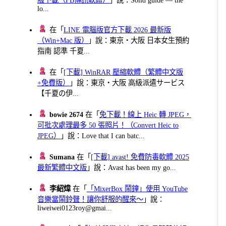
lo...
在「
LINE 電腦版官方下載 2026 最新版
（Win+Mac 版）
」說：東京・大阪 日本女生預約
指南 認準 千夏...
在「
[下載] WinRAR 壓縮軟體（繁體中文版
+免費版）
」說：東京・大阪 高級派遣サービス
【千夏の伊...
bowie 2674
在「
免下載！線上 Heic 轉 JPEG，
可批次處理最多 50 張照片！（Convert Heic to
JPEG）
」說：Love that I can batc...
Sumana
在「
[下載] avast! 免費防毒軟體 2025
最新繁體中文版
」說：Avast has been my go...
李紹煒
在「
「MixerBox 鬧鐘」使用 YouTube
音樂當鬧鈴聲！讓你舒服的醒來～
」說：
liweiwei0123roy@gmai...