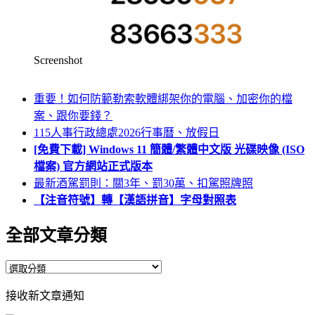
Screenshot
重要！如何防範勒索軟體綁架你的電腦、加密你的檔
案、跟你要錢？
115人事行政總處2026行事曆、放假日
[免費下載] Windows 11 簡體/繁體中文版 光碟映像 (ISO
檔案) 官方網站正式版本
最新酒駕罰則：關3年、罰30萬、扣駕照牌照
【注音符號】轉【漢語拼音】字母對照表
全部文章分類
全
部
接收新文章通知
文