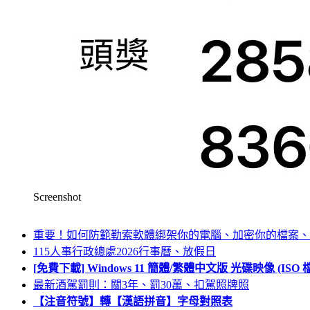
Screenshot
重要！如何防範勒索軟體綁架你的電腦、加密你的檔案、
115人事行政總處2026行事曆、放假日
[免費下載] Windows 11 簡體/繁體中文版 光碟映像 (IS
最新酒駕罰則：關3年、罰30萬、扣駕照牌照
【注音符號】轉【漢語拼音】字母對照表