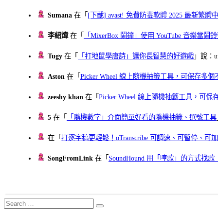
Sumana
在「
[下載] avast! 免費防毒軟體 2025 最新繁
李紹煒
在「
「MixerBox 鬧鐘」使用 YouTube 音樂
Tugy
在「
「打地鼠學唐詩」讓你長智慧的好遊戲
」說：uu
Aston
在「
Picker Wheel 線上隨機抽籤工具，可保存
zeeshy khan
在「
Picker Wheel 線上隨機抽籤工具，
5
在「
「隨機數字」介面簡單好看的隨機抽籤、選號工具
在「
打逐字稿更輕鬆！oTranscribe 可調速、可暫停
SongFromLink
在「
SoundHound 用「哼歌」的方式
Search
Search
for: