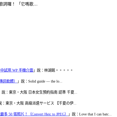
歌詞囉！ 「它嗎歌…
oid 中試用 WP 手機介面
」說：林湖銘。。。。。
（FB傳訊軟體）
」說：Solid guide — the lo...
」說：東京・大阪 日本女生預約指南 認準 千夏...
說：東京・大阪 高級派遣サービス 【千夏の伊...
50 張照片！（Convert Heic to JPEG）
」說：Love that I can batc...