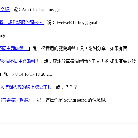
體中文版
」說：Avast has been my go...
當鬧鈴聲！讓你舒服的醒來～
」說：liweiwei0123roy@gmai...
gi
多個不同主題輪盤！
」說：很實用的隨機轉盤工具，謝謝分享！如果有西...
可保存多個不同主題輪盤！
」說：感謝分享這個實用的工具！🎉 如果有需要波..
」說：7 8 14 16 17 18 20 2...
、可加入時間標籤的線上聽寫工具
」說：？？？
找歌（音樂識別軟體）
」說：這篇介紹 SoundHound 的情境很...