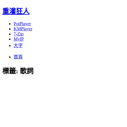
重灌狂人
PotPlayer
KMPlayer
7-Zip
MyIP
大字
Menu
Skip
首頁
to
content
標籤:
歌詞