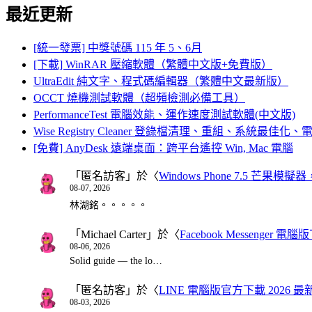
最近更新
[統一發票] 中獎號碼 115 年 5、6月
[下載] WinRAR 壓縮軟體（繁體中文版+免費版）
UltraEdit 純文字、程式碼編輯器（繁體中文最新版）
OCCT 燒機測試軟體（超頻檢測必備工具）
PerformanceTest 電腦效能、運作速度測試軟體(中文版)
Wise Registry Cleaner 登錄檔清理、重組、系統最佳
[免費] AnyDesk 遠端桌面：跨平台遙控 Win, Mac 電腦
「
匿名訪客
」於〈
Windows Phone 7.5 芒果模擬
08-07, 2026
林湖銘。。。。。
「
Michael Carter
」於〈
Facebook Messenger
08-06, 2026
Solid guide — the lo…
「
匿名訪客
」於〈
LINE 電腦版官方下載 2026 最
08-03, 2026