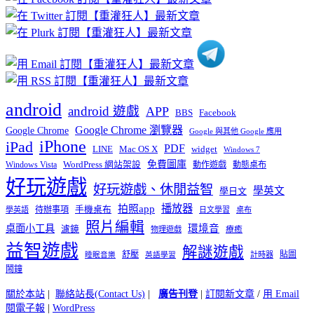
分
類
android
android 遊戲
APP
BBS
Facebook
Google Chrome 瀏覽器
Google Chrome
Google 與其他 Google 應用
iPhone
iPad
PDF
widget
LINE
Mac OS X
Windows 7
免費圖庫
Windows Vista
WordPress 網站架設
動作遊戲
動態桌布
好玩遊戲
好玩遊戲、休閒益智
學英文
學日文
播放器
拍照app
待辦事項
手機桌布
學英語
日文學習
桌布
照片編輯
桌面小工具
環境音
濾鏡
療癒
物理遊戲
益智遊戲
解謎遊戲
舒壓
貼圖
計時器
睡眠音樂
英語學習
鬧鐘
關於本站
|
聯絡站長(Contact Us)
|
廣告刊登
|
訂閱新文章
/
用 Email
閱電子報
|
WordPress