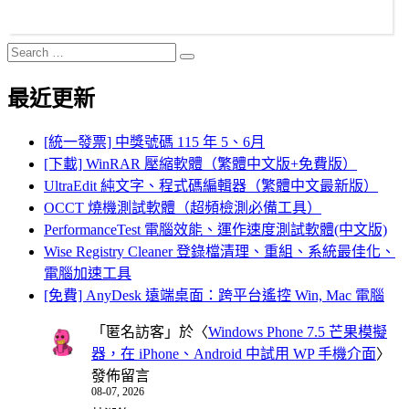
Search
Search
for:
最近更新
[統一發票] 中獎號碼 115 年 5、6月
[下載] WinRAR 壓縮軟體（繁體中文版+免費版）
UltraEdit 純文字、程式碼編輯器（繁體中文最新版）
OCCT 燒機測試軟體（超頻檢測必備工具）
PerformanceTest 電腦效能、運作速度測試軟體(中文版)
Wise Registry Cleaner 登錄檔清理、重組、系統最佳化、
電腦加速工具
[免費] AnyDesk 遠端桌面：跨平台遙控 Win, Mac 電腦
「
匿名訪客
」於〈
Windows Phone 7.5 芒果模擬
器，在 iPhone、Android 中試用 WP 手機介面
〉
發佈留言
08-07, 2026