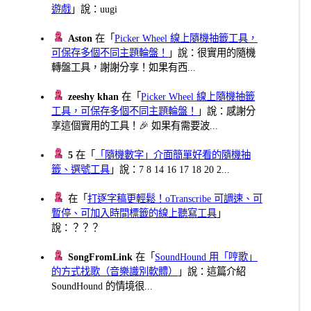
遊戲
」說：uugi
Aston
在「
Picker Wheel 線上隨機抽籤工具，
可保存多個不同主題輪盤！
」說：很實用的隨機
轉盤工具，謝謝分享！如果有西...
zeeshy khan
在「
Picker Wheel 線上隨機抽籤
工具，可保存多個不同主題輪盤！
」說：感謝分
享這個實用的工具！🎉 如果有需要波...
5
在「
「隨機數字」介面簡單好看的隨機抽
籤、選號工具
」說：7 8 14 16 17 18 20 2...
在「
打逐字稿更輕鬆！oTranscribe 可調速、可
暫停、可加入時間標籤的線上聽寫工具
」
說：？？？
SongFromLink
在「
SoundHound 用「哼歌」
的方式找歌（音樂識別軟體）
」說：這篇介紹
SoundHound 的情境很...