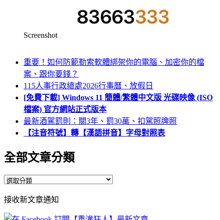
Screenshot
重要！如何防範勒索軟體綁架你的電腦、加密你的檔
案、跟你要錢？
115人事行政總處2026行事曆、放假日
[免費下載] Windows 11 簡體/繁體中文版 光碟映像 (ISO
檔案) 官方網站正式版本
最新酒駕罰則：關3年、罰30萬、扣駕照牌照
【注音符號】轉【漢語拼音】字母對照表
全部文章分類
全
部
接收新文章通知
文
章