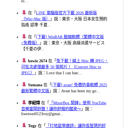
lo...
在「
LINE 電腦版官方下載 2026 最新版
（Win+Mac 版）
」說：東京・大阪 日本女生預約
指南 認準 千夏...
在「
[下載] WinRAR 壓縮軟體（繁體中文版
+免費版）
」說：東京・大阪 高級派遣サービス
【千夏の伊...
bowie 2674
在「
免下載！線上 Heic 轉 JPEG，
可批次處理最多 50 張照片！（Convert Heic to
JPEG）
」說：Love that I can batc...
Sumana
在「
[下載] avast! 免費防毒軟體 2025
最新繁體中文版
」說：Avast has been my go...
李紹煒
在「
「MixerBox 鬧鐘」使用 YouTube
音樂當鬧鈴聲！讓你舒服的醒來～
」說：
liweiwei0123roy@gmai...
Tugy
在「
「打地鼠學唐詩」讓你長智慧的好