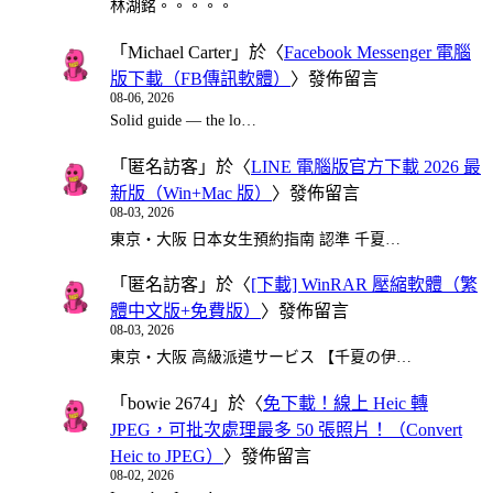
林湖銘。。。。。
「
Michael Carter
」於〈
Facebook Messenger 電腦
版下載（FB傳訊軟體）
〉發佈留言
08-06, 2026
Solid guide — the lo…
「
匿名訪客
」於〈
LINE 電腦版官方下載 2026 最
新版（Win+Mac 版）
〉發佈留言
08-03, 2026
東京・大阪 日本女生預約指南 認準 千夏…
「
匿名訪客
」於〈
[下載] WinRAR 壓縮軟體（繁
體中文版+免費版）
〉發佈留言
08-03, 2026
東京・大阪 高級派遣サービス 【千夏の伊…
「
bowie 2674
」於〈
免下載！線上 Heic 轉
JPEG，可批次處理最多 50 張照片！（Convert
Heic to JPEG）
〉發佈留言
08-02, 2026