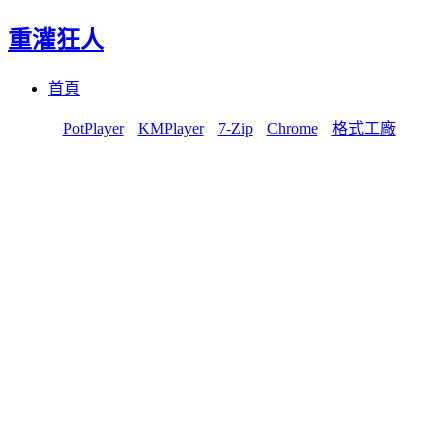
重灌狂人
Menu
Skip
首頁
to
content
PotPlayer
KMPlayer
7-Zip
Chrome
格式工廠