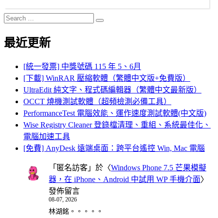
Search
Search
for:
最近更新
[統一發票] 中獎號碼 115 年 5、6月
[下載] WinRAR 壓縮軟體（繁體中文版+免費版）
UltraEdit 純文字、程式碼編輯器（繁體中文最新版）
OCCT 燒機測試軟體（超頻檢測必備工具）
PerformanceTest 電腦效能、運作速度測試軟體(中文版)
Wise Registry Cleaner 登錄檔清理、重組、系統最佳化、
電腦加速工具
[免費] AnyDesk 遠端桌面：跨平台遙控 Win, Mac 電腦
「
匿名訪客
」於〈
Windows Phone 7.5 芒果模擬
器，在 iPhone、Android 中試用 WP 手機介面
〉
發佈留言
08-07, 2026
林湖銘。。。。。