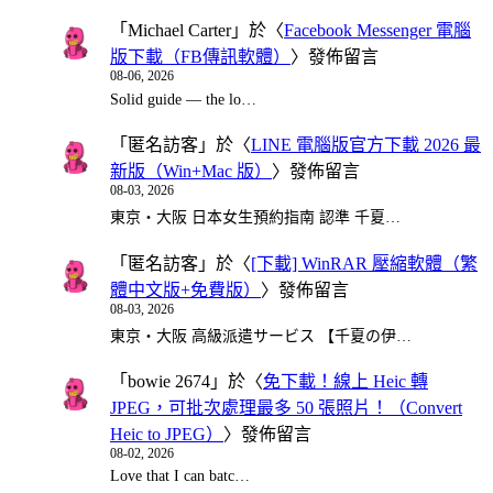
「
Michael Carter
」於〈
Facebook Messenger 電腦
版下載（FB傳訊軟體）
〉發佈留言
08-06, 2026
Solid guide — the lo…
「
匿名訪客
」於〈
LINE 電腦版官方下載 2026 最
新版（Win+Mac 版）
〉發佈留言
08-03, 2026
東京・大阪 日本女生預約指南 認準 千夏…
「
匿名訪客
」於〈
[下載] WinRAR 壓縮軟體（繁
體中文版+免費版）
〉發佈留言
08-03, 2026
東京・大阪 高級派遣サービス 【千夏の伊…
「
bowie 2674
」於〈
免下載！線上 Heic 轉
JPEG，可批次處理最多 50 張照片！（Convert
Heic to JPEG）
〉發佈留言
08-02, 2026
Love that I can batc…