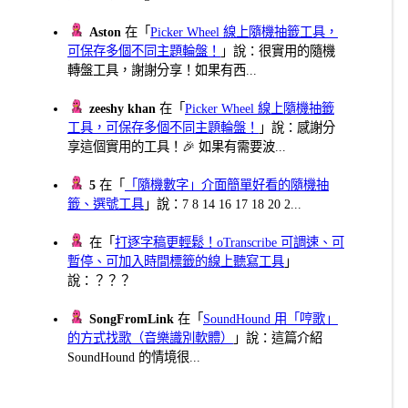
Aston
在「
Picker Wheel 線上隨機抽籤工具，
可保存多個不同主題輪盤！
」說：很實用的隨機
轉盤工具，謝謝分享！如果有西...
zeeshy khan
在「
Picker Wheel 線上隨機抽籤
工具，可保存多個不同主題輪盤！
」說：感謝分
享這個實用的工具！🎉 如果有需要波...
5
在「
「隨機數字」介面簡單好看的隨機抽
籤、選號工具
」說：7 8 14 16 17 18 20 2...
在「
打逐字稿更輕鬆！oTranscribe 可調速、可
暫停、可加入時間標籤的線上聽寫工具
」
說：？？？
SongFromLink
在「
SoundHound 用「哼歌」
的方式找歌（音樂識別軟體）
」說：這篇介紹
SoundHound 的情境很...