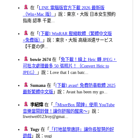
在「
LINE 電腦版官方下載 2026 最新版
（Win+Mac 版）
」說：東京・大阪 日本女生預約
指南 認準 千夏...
在「
[下載] WinRAR 壓縮軟體（繁體中文版
+免費版）
」說：東京・大阪 高級派遣サービス
【千夏の伊...
bowie 2674
在「
免下載！線上 Heic 轉 JPEG，
可批次處理最多 50 張照片！（Convert Heic to
JPEG）
」說：Love that I can batc...
Sumana
在「
[下載] avast! 免費防毒軟體 2025
最新繁體中文版
」說：Avast has been my go...
李紹煒
在「
「MixerBox 鬧鐘」使用 YouTube
音樂當鬧鈴聲！讓你舒服的醒來～
」說：
liweiwei0123roy@gmai...
Tugy
在「
「打地鼠學唐詩」讓你長智慧的好
遊戲
」說：uugi