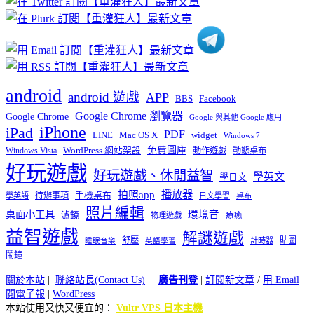
類
android
android 遊戲
APP
BBS
Facebook
Google Chrome 瀏覽器
Google Chrome
Google 與其他 Google 應用
iPhone
iPad
PDF
widget
LINE
Mac OS X
Windows 7
免費圖庫
Windows Vista
WordPress 網站架設
動作遊戲
動態桌布
好玩遊戲
好玩遊戲、休閒益智
學英文
學日文
播放器
拍照app
待辦事項
手機桌布
學英語
日文學習
桌布
照片編輯
桌面小工具
環境音
濾鏡
療癒
物理遊戲
益智遊戲
解謎遊戲
舒壓
貼圖
計時器
睡眠音樂
英語學習
鬧鐘
關於本站
|
聯絡站長(Contact Us)
|
廣告刊登
|
訂閱新文章
/
用 Email
閱電子報
|
WordPress
本站使用又快又便宜的：
Vultr VPS 日本主機