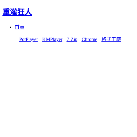
重灌狂人
Menu
Skip
首頁
to
content
PotPlayer
KMPlayer
7-Zip
Chrome
格式工廠