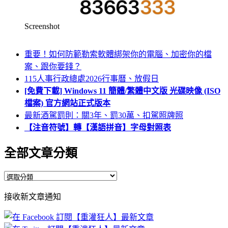
Screenshot
重要！如何防範勒索軟體綁架你的電腦、加密你的檔
案、跟你要錢？
115人事行政總處2026行事曆、放假日
[免費下載] Windows 11 簡體/繁體中文版 光碟映像 (ISO
檔案) 官方網站正式版本
最新酒駕罰則：關3年、罰30萬、扣駕照牌照
【注音符號】轉【漢語拼音】字母對照表
全部文章分類
全
部
接收新文章通知
文
章
分