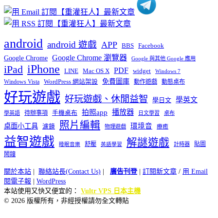
android
android 遊戲
APP
BBS
Facebook
Google Chrome 瀏覽器
Google Chrome
Google 與其他 Google 應用
iPhone
iPad
PDF
widget
LINE
Mac OS X
Windows 7
免費圖庫
Windows Vista
WordPress 網站架設
動作遊戲
動態桌布
好玩遊戲
好玩遊戲、休閒益智
學英文
學日文
播放器
拍照app
待辦事項
手機桌布
學英語
日文學習
桌布
照片編輯
桌面小工具
環境音
濾鏡
療癒
物理遊戲
益智遊戲
解謎遊戲
舒壓
貼圖
計時器
睡眠音樂
英語學習
鬧鐘
關於本站
|
聯絡站長(Contact Us)
|
廣告刊登
|
訂閱新文章
/
用 Email
閱電子報
|
WordPress
本站使用又快又便宜的：
Vultr VPS 日本主機
© 2026 版權所有，非經授權請勿全文轉貼