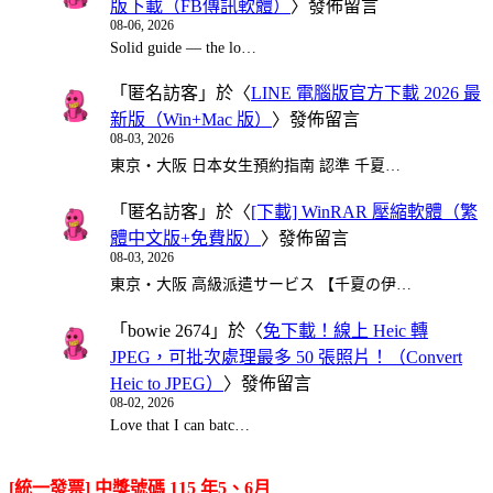
版下載（FB傳訊軟體）
〉發佈留言
08-06, 2026
Solid guide — the lo…
「
匿名訪客
」於〈
LINE 電腦版官方下載 2026 最
新版（Win+Mac 版）
〉發佈留言
08-03, 2026
東京・大阪 日本女生預約指南 認準 千夏…
「
匿名訪客
」於〈
[下載] WinRAR 壓縮軟體（繁
體中文版+免費版）
〉發佈留言
08-03, 2026
東京・大阪 高級派遣サービス 【千夏の伊…
「
bowie 2674
」於〈
免下載！線上 Heic 轉
JPEG，可批次處理最多 50 張照片！（Convert
Heic to JPEG）
〉發佈留言
08-02, 2026
Love that I can batc…
[統一發票] 中獎號碼 115 年5、6月