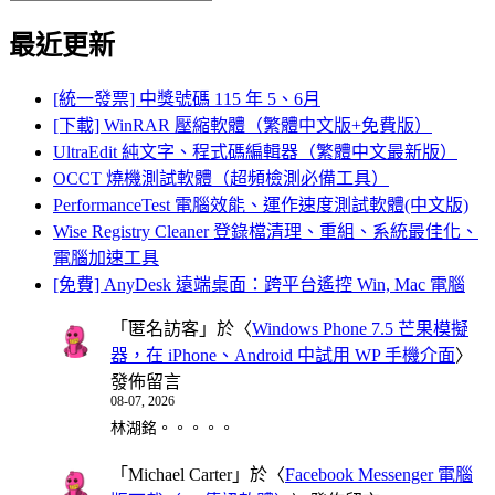
Search
for:
最近更新
[統一發票] 中獎號碼 115 年 5、6月
[下載] WinRAR 壓縮軟體（繁體中文版+免費版）
UltraEdit 純文字、程式碼編輯器（繁體中文最新版）
OCCT 燒機測試軟體（超頻檢測必備工具）
PerformanceTest 電腦效能、運作速度測試軟體(中文版)
Wise Registry Cleaner 登錄檔清理、重組、系統最佳化、
電腦加速工具
[免費] AnyDesk 遠端桌面：跨平台遙控 Win, Mac 電腦
「
匿名訪客
」於〈
Windows Phone 7.5 芒果模擬
器，在 iPhone、Android 中試用 WP 手機介面
〉
發佈留言
08-07, 2026
林湖銘。。。。。
「
Michael Carter
」於〈
Facebook Messenger 電腦