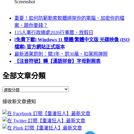
Screenshot
重要！如何防範勒索軟體綁架你的電腦、加密你的檔
案、跟你要錢？
115人事行政總處2026行事曆、放假日
[免費下載] Windows 11 簡體/繁體中文版 光碟映像 (ISO
檔案) 官方網站正式版本
最新酒駕罰則：關3年、罰30萬、扣駕照牌照
【注音符號】轉【漢語拼音】字母對照表
全部文章分類
全
部
接收新文章通知
文
章
分
類