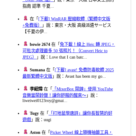
指南 認準 千夏...
在「
[下載] WinRAR 壓縮軟體（繁體中文版
+免費版）
」說：東京・大阪 高級派遣サービス
【千夏の伊...
bowie 2674
在「
免下載！線上 Heic 轉 JPEG，
可批次處理最多 50 張照片！（Convert Heic to
JPEG）
」說：Love that I can batc...
Sumana
在「
[下載] avast! 免費防毒軟體 2025
最新繁體中文版
」說：Avast has been my go...
李紹煒
在「
「MixerBox 鬧鐘」使用 YouTube
音樂當鬧鈴聲！讓你舒服的醒來～
」說：
liweiwei0123roy@gmai...
Tugy
在「
「打地鼠學唐詩」讓你長智慧的好
遊戲
」說：uugi
Aston
在「
Picker Wheel 線上隨機抽籤工具，