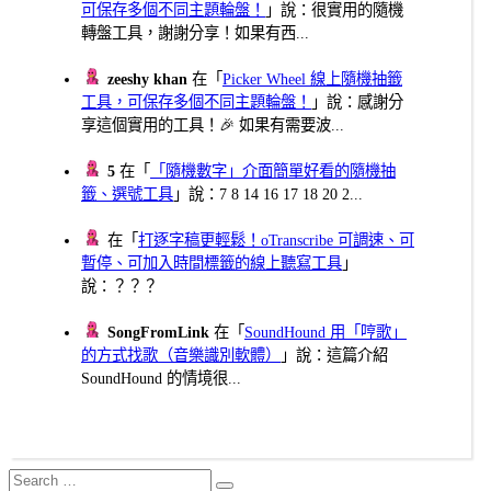
可保存多個不同主題輪盤！
」說：很實用的隨機
轉盤工具，謝謝分享！如果有西...
zeeshy khan
在「
Picker Wheel 線上隨機抽籤
工具，可保存多個不同主題輪盤！
」說：感謝分
享這個實用的工具！🎉 如果有需要波...
5
在「
「隨機數字」介面簡單好看的隨機抽
籤、選號工具
」說：7 8 14 16 17 18 20 2...
在「
打逐字稿更輕鬆！oTranscribe 可調速、可
暫停、可加入時間標籤的線上聽寫工具
」
說：？？？
SongFromLink
在「
SoundHound 用「哼歌」
的方式找歌（音樂識別軟體）
」說：這篇介紹
SoundHound 的情境很...
Search