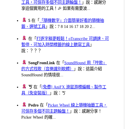
工具，可保存多個不同主題輪盤！
」說：感謝分
享這個實用的工具！🎉 如果有需要波...
5
在「
「隨機數字」介面簡單好看的隨機抽
籤、選號工具
」說：7 8 14 16 17 18 20 2...
在「
打逐字稿更輕鬆！oTranscribe 可調速、可
暫停、可加入時間標籤的線上聽寫工具
」
說：？？？
SongFromLink
在「
SoundHound 用「哼歌」
的方式找歌（音樂識別軟體）
」說：這篇介紹
SoundHound 的情境很...
ㄎ
在「
[免費] AniFX 滑鼠游標編輯、製作工
具（免安裝版）
」說：ㄎ
Pedro
在「
Picker Wheel 線上隨機抽籤工具，
可保存多個不同主題輪盤！
」說：感謝分享！
Picker Wheel 的確...