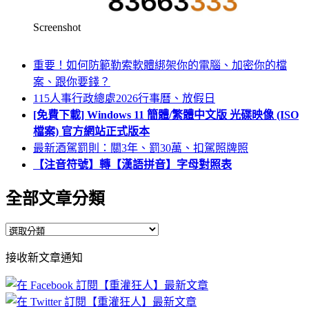
Screenshot
重要！如何防範勒索軟體綁架你的電腦、加密你的檔
案、跟你要錢？
115人事行政總處2026行事曆、放假日
[免費下載] Windows 11 簡體/繁體中文版 光碟映像 (ISO
檔案) 官方網站正式版本
最新酒駕罰則：關3年、罰30萬、扣駕照牌照
【注音符號】轉【漢語拼音】字母對照表
全部文章分類
全
部
接收新文章通知
文
章
分