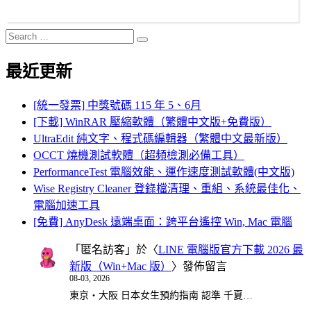
Search
Search
for:
最近更新
[統一發票] 中獎號碼 115 年 5、6月
[下載] WinRAR 壓縮軟體（繁體中文版+免費版）
UltraEdit 純文字、程式碼編輯器（繁體中文最新版）
OCCT 燒機測試軟體（超頻檢測必備工具）
PerformanceTest 電腦效能、運作速度測試軟體(中文版)
Wise Registry Cleaner 登錄檔清理、重組、系統最佳化、
電腦加速工具
[免費] AnyDesk 遠端桌面：跨平台遙控 Win, Mac 電腦
「
匿名訪客
」於〈
LINE 電腦版官方下載 2026 最
新版（Win+Mac 版）
〉發佈留言
08-03, 2026
東京・大阪 日本女生預約指南 認準 千夏…