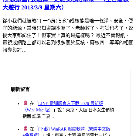
大遊行 2013/3/9 星期六）
從小我們就被教(ㄒ一ˇ)育(ㄋㄠˇ)成核能是唯一乾淨、安全、便
宜的能源，當時只知道課本寫了、老師教了、考試也考了，然
後大家都記住了！但事實上真的是這樣嗎？ 最近不管報紙、
電視或網路上都可以看到很多關於反核、廢核四…等等的相關
報導與討…
最新留言
在「
LINE 電腦版官方下載 2026 最新版
（Win+Mac 版）
」說：東京・大阪 日本女生預約
指南 認準 千夏...
在「
[下載] WinRAR 壓縮軟體（繁體中文版
+免費版）
」說：東京・大阪 高級派遣サービス