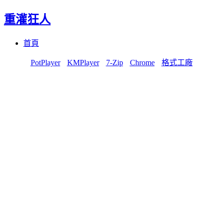
重灌狂人
Menu
Skip
首頁
to
content
PotPlayer
KMPlayer
7-Zip
Chrome
格式工廠