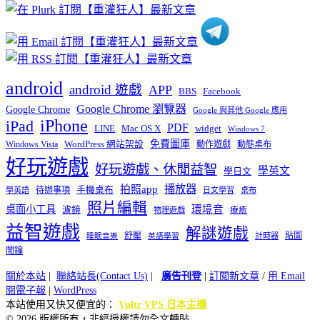
類
android
android 遊戲
APP
BBS
Facebook
Google Chrome 瀏覽器
Google Chrome
Google 與其他 Google 應用
iPhone
iPad
PDF
widget
LINE
Mac OS X
Windows 7
免費圖庫
Windows Vista
WordPress 網站架設
動作遊戲
動態桌布
好玩遊戲
好玩遊戲、休閒益智
學英文
學日文
播放器
拍照app
待辦事項
手機桌布
學英語
日文學習
桌布
照片編輯
桌面小工具
環境音
濾鏡
療癒
物理遊戲
益智遊戲
解謎遊戲
舒壓
貼圖
計時器
睡眠音樂
英語學習
鬧鐘
關於本站
|
聯絡站長(Contact Us)
|
廣告刊登
|
訂閱新文章
/
用 Email
閱電子報
|
WordPress
本站使用又快又便宜的：
Vultr VPS 日本主機
© 2026 版權所有，非經授權請勿全文轉貼