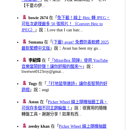
【千夏の伊...
bowie 2674
在「
免下載！線上 Heic 轉 JPEG，
可批次處理最多 50 張照片！（Convert Heic to
JPEG）
」說：Love that I can batc...
Sumana
在「
[下載] avast! 免費防毒軟體 2025
最新繁體中文版
」說：Avast has been my go...
李紹煒
在「
「MixerBox 鬧鐘」使用 YouTube
音樂當鬧鈴聲！讓你舒服的醒來～
」說：
liweiwei0123roy@gmai...
Tugy
在「
「打地鼠學唐詩」讓你長智慧的好
遊戲
」說：uugi
Aston
在「
Picker Wheel 線上隨機抽籤工具，
可保存多個不同主題輪盤！
」說：很實用的隨機
轉盤工具，謝謝分享！如果有西...
zeeshy khan
在「
Picker Wheel 線上隨機抽籤