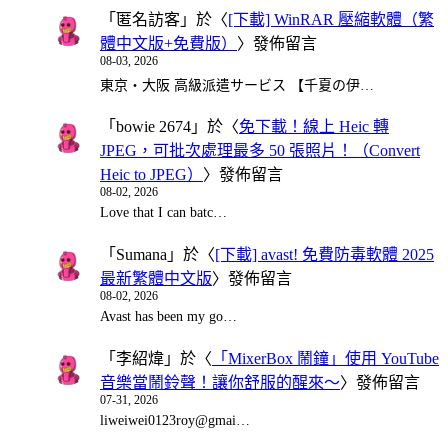
「
匿名訪客
」於〈
[下載] WinRAR 壓縮軟體（繁
體中文版+免費版）
〉發佈留言
08-03, 2026
東京・大阪 高級派遣サービス 【千夏の伊…
「
bowie 2674
」於〈
免下載！線上 Heic 轉
JPEG，可批次處理最多 50 張照片！（Convert
Heic to JPEG）
〉發佈留言
08-02, 2026
Love that I can batc…
「
Sumana
」於〈
[下載] avast! 免費防毒軟體 2025
最新繁體中文版
〉發佈留言
08-02, 2026
Avast has been my go…
「
李紹煒
」於〈
「MixerBox 鬧鐘」使用 YouTube
音樂當鬧鈴聲！讓你舒服的醒來～
〉發佈留言
07-31, 2026
liweiwei0123roy@gmai…