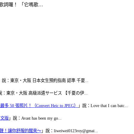
歌詞囉！ 「它嗎歌…
」說：東京・大阪 日本女生預約指南 認準 千夏...
說：東京・大阪 高級派遣サービス 【千夏の伊...
50 張照片！（Convert Heic to JPEG）
」說：Love that I can batc...
體中文版
」說：Avast has been my go...
當鬧鈴聲！讓你舒服的醒來～
」說：liweiwei0123roy@gmai...