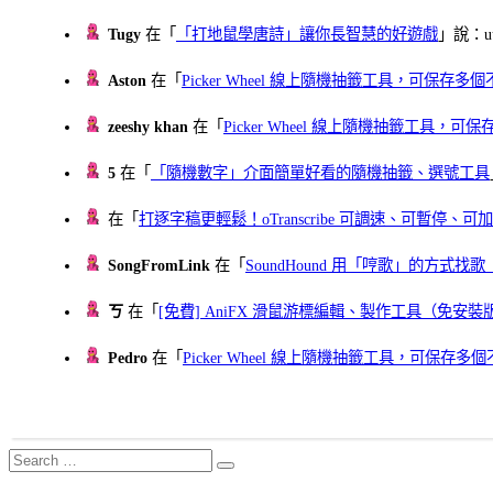
Tugy
在「
「打地鼠學唐詩」讓你長智慧的好遊戲
」說：uu
Aston
在「
Picker Wheel 線上隨機抽籤工具，可保存
zeeshy khan
在「
Picker Wheel 線上隨機抽籤工具，
5
在「
「隨機數字」介面簡單好看的隨機抽籤、選號工具
在「
打逐字稿更輕鬆！oTranscribe 可調速、可暫停
SongFromLink
在「
SoundHound 用「哼歌」的方式
ㄎ
在「
[免費] AniFX 滑鼠游標編輯、製作工具（免安裝
Pedro
在「
Picker Wheel 線上隨機抽籤工具，可保存
Search
Search
for: