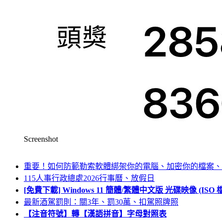
Screenshot
重要！如何防範勒索軟體綁架你的電腦、加密你的檔案、
115人事行政總處2026行事曆、放假日
[免費下載] Windows 11 簡體/繁體中文版 光碟映像 (IS
最新酒駕罰則：關3年、罰30萬、扣駕照牌照
【注音符號】轉【漢語拼音】字母對照表