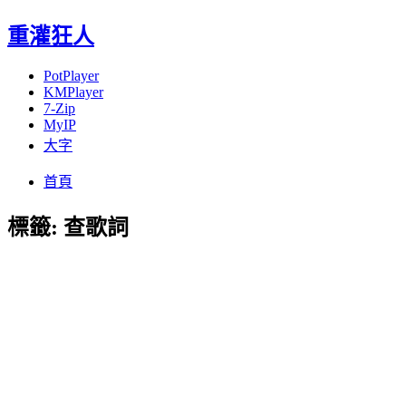
重灌狂人
PotPlayer
KMPlayer
7-Zip
MyIP
大字
Menu
Skip
首頁
to
content
標籤:
查歌詞