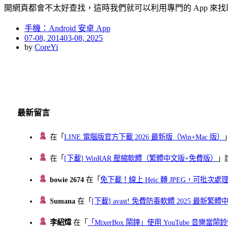
開網頁都會不太好查找，這時我們就可以利用專門的 App 來找
手機：Android 安卓 App
Posted
07-08, 2014
03-08, 2025
on
by
CoreYi
最新留言
在「
LINE 電腦版官方下載 2026 最新版（Win+Mac 版）
在「
[下載] WinRAR 壓縮軟體（繁體中文版+免費版）
」
bowie 2674
在「
免下載！線上 Heic 轉 JPEG，可批次處理最多 
Sumana
在「
[下載] avast! 免費防毒軟體 2025 最新繁
李紹煒
在「
「MixerBox 鬧鐘」使用 YouTube 音樂