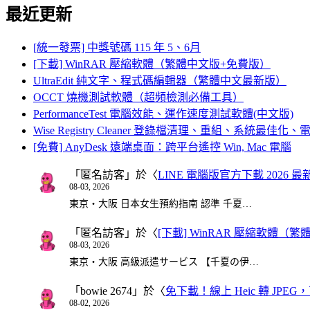
最近更新
[統一發票] 中獎號碼 115 年 5、6月
[下載] WinRAR 壓縮軟體（繁體中文版+免費版）
UltraEdit 純文字、程式碼編輯器（繁體中文最新版）
OCCT 燒機測試軟體（超頻檢測必備工具）
PerformanceTest 電腦效能、運作速度測試軟體(中文版)
Wise Registry Cleaner 登錄檔清理、重組、系統最佳
[免費] AnyDesk 遠端桌面：跨平台遙控 Win, Mac 電腦
「
匿名訪客
」於〈
LINE 電腦版官方下載 2026 最
08-03, 2026
東京・大阪 日本女生預約指南 認準 千夏…
「
匿名訪客
」於〈
[下載] WinRAR 壓縮軟體（
08-03, 2026
東京・大阪 高級派遣サービス 【千夏の伊…
「
bowie 2674
」於〈
免下載！線上 Heic 轉 JPEG，可
08-02, 2026