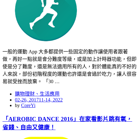
一般的運動 App 大多都提供一些固定的動作讓使用者跟著
做，再好一點就是會分難度等級，或是加上計時器功能，但即
使是分了難度，還是無法適用所有的人，對於體能真的不好的
人來說，部份初階程度的運動也許還是會過於吃力，讓人很容
易就受挫而放棄。 「30 …
購物理財、生活應用
Posted
02-26, 2017
11-14, 2022
on
by
CoreYi
「AEROBIC DANCE 2016」在家看影片跳有氧，
省錢、自由又健康！