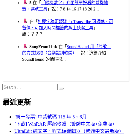
5
在「
「隨機數字」介面簡單好看的隨機抽
籤、選號工具
」說：7 8 14 16 17 18 20 2...
在「
打逐字稿更輕鬆！oTranscribe 可調速、可
暫停、可加入時間標籤的線上聽寫工具
」
說：？？？
SongFromLink
在「
SoundHound 用「哼歌」
的方式找歌（音樂識別軟體）
」說：這篇介紹
SoundHound 的情境很...
Search
Search
for:
最近更新
[統一發票] 中獎號碼 115 年 5、6月
[下載] WinRAR 壓縮軟體（繁體中文版+免費版）
UltraEdit 純文字、程式碼編輯器（繁體中文最新版）