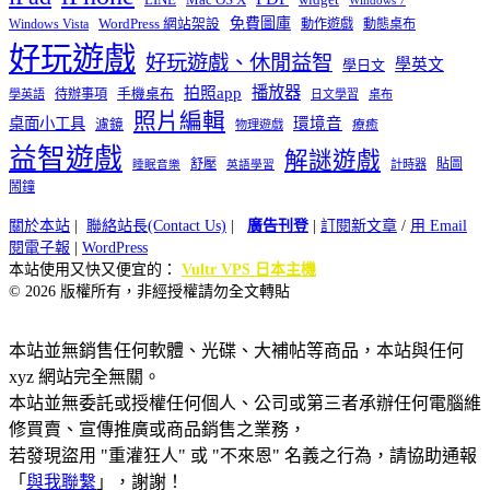
免費圖庫
Windows Vista
WordPress 網站架設
動作遊戲
動態桌布
好玩遊戲
好玩遊戲、休閒益智
學英文
學日文
播放器
拍照app
待辦事項
手機桌布
學英語
日文學習
桌布
照片編輯
桌面小工具
環境音
濾鏡
療癒
物理遊戲
益智遊戲
解謎遊戲
舒壓
貼圖
計時器
睡眠音樂
英語學習
鬧鐘
關於本站
|
聯絡站長(Contact Us)
|
廣告刊登
|
訂閱新文章
/
用 Email
閱電子報
|
WordPress
本站使用又快又便宜的：
Vultr VPS 日本主機
© 2026 版權所有，非經授權請勿全文轉貼
本站並無銷售任何軟體、光碟、大補帖等商品，本站與任何
xyz 網站完全無關。
本站並無委託或授權任何個人、公司或第三者承辦任何電腦維
修買賣、宣傳推廣或商品銷售之業務，
若發現盜用 "重灌狂人" 或 "不來恩" 名義之行為，請協助通報
「
與我聯繫
」，謝謝！