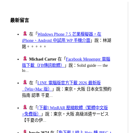
最新留言
在「
Windows Phone 7.5 芒果模擬器，在
iPhone、Android 中試用 WP 手機介面
」說：林湖
銘。。。。。
Michael Carter
在「
Facebook Messenger 電腦
版下載（FB傳訊軟體）
」說：Solid guide — the
lo...
在「
LINE 電腦版官方下載 2026 最新版
（Win+Mac 版）
」說：東京・大阪 日本女生預約
指南 認準 千夏...
在「
[下載] WinRAR 壓縮軟體（繁體中文版
+免費版）
」說：東京・大阪 高級派遣サービス
【千夏の伊...
bowie 2674
在「
免下載！線上 Heic 轉 JPEG，