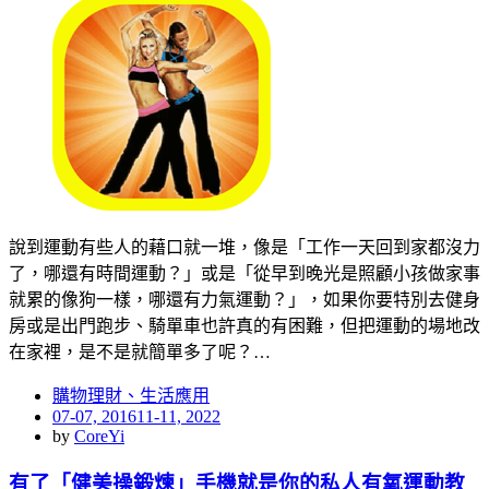
說到運動有些人的藉口就一堆，像是「工作一天回到家都沒力
了，哪還有時間運動？」或是「從早到晚光是照顧小孩做家事
就累的像狗一樣，哪還有力氣運動？」，如果你要特別去健身
房或是出門跑步、騎單車也許真的有困難，但把運動的場地改
在家裡，是不是就簡單多了呢？…
購物理財、生活應用
Posted
07-07, 2016
11-11, 2022
on
by
CoreYi
有了「健美操鍛煉」手機就是你的私人有氧運動教