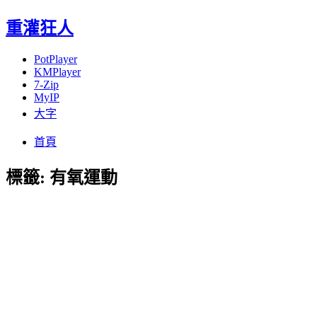
重灌狂人
PotPlayer
KMPlayer
7-Zip
MyIP
大字
Menu
Skip
首頁
to
content
標籤:
有氧運動