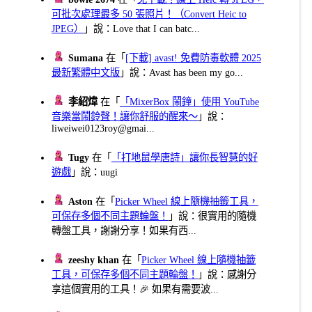
可批次處理最多 50 張照片！（Convert Heic to
JPEG）
」說：Love that I can batc...
Sumana
在「
[下載] avast! 免費防毒軟體 2025
最新繁體中文版
」說：Avast has been my go...
李紹煒
在「
「MixerBox 鬧鐘」使用 YouTube
音樂當鬧鈴聲！讓你舒服的醒來～
」說：
liweiwei0123roy@gmai...
Tugy
在「
「打地鼠學唐詩」讓你長智慧的好
遊戲
」說：uugi
Aston
在「
Picker Wheel 線上隨機抽籤工具，
可保存多個不同主題輪盤！
」說：很實用的隨機
轉盤工具，謝謝分享！如果有西...
zeeshy khan
在「
Picker Wheel 線上隨機抽籤
工具，可保存多個不同主題輪盤！
」說：感謝分
享這個實用的工具！🎉 如果有需要波...