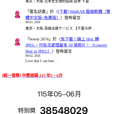
東京・大阪 日本女生預約指南 認準 千夏…
「
匿名訪客
」於〈
[下載] WinRAR 壓縮軟體（繁
體中文版+免費版）
〉發佈留言
08-03, 2026
東京・大阪 高級派遣サービス 【千夏の伊…
「
bowie 2674
」於〈
免下載！線上 Heic 轉
JPEG，可批次處理最多 50 張照片！（Convert
Heic to JPEG）
〉發佈留言
08-02, 2026
Love that I can batc…
[統一發票] 中獎號碼 115 年5、6月