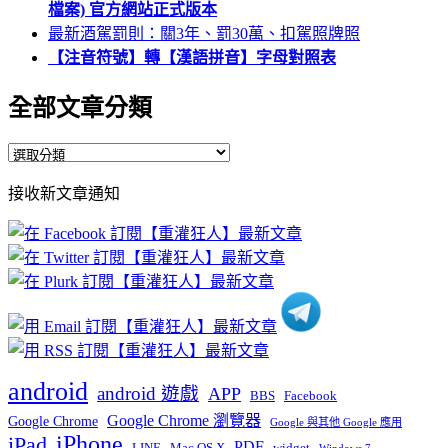
檔案) 官方網站正式版本
最新酒駕罰則：關3年、罰30萬、扣駕照牌照
【注音符號】轉【漢語拼音】字母對照表
全部文章分類
全
部
接收新文章通知
文
章
分
類
android
android 遊戲
APP
BBS
Facebook
Google Chrome 瀏覽器
Google Chrome
Google 與其他 Google 應用
iPhone
iPad
PDF
widget
LINE
Mac OS X
Windows 7