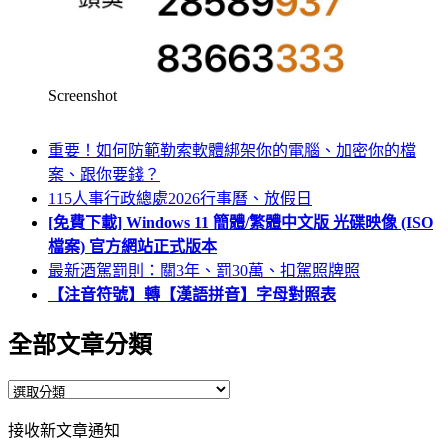
Screenshot
重要！如何防範勒索軟體綁架你的電腦、加密你的檔
案、跟你要錢？
115人事行政總處2026行事曆、放假日
[免費下載] Windows 11 簡體/繁體中文版 光碟映像 (ISO
檔案) 官方網站正式版本
最新酒駕罰則：關3年、罰30萬、扣駕照牌照
【注音符號】轉【漢語拼音】字母對照表
全部文章分類
全
部
接收新文章通知
文