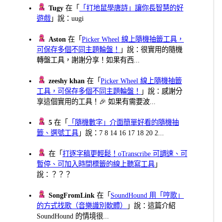
Tugy
在「
「打地鼠學唐詩」讓你長智慧的好
遊戲
」說：uugi
Aston
在「
Picker Wheel 線上隨機抽籤工具，
可保存多個不同主題輪盤！
」說：很實用的隨機
轉盤工具，謝謝分享！如果有西...
zeeshy khan
在「
Picker Wheel 線上隨機抽籤
工具，可保存多個不同主題輪盤！
」說：感謝分
享這個實用的工具！🎉 如果有需要波...
5
在「
「隨機數字」介面簡單好看的隨機抽
籤、選號工具
」說：7 8 14 16 17 18 20 2...
在「
打逐字稿更輕鬆！oTranscribe 可調速、可
暫停、可加入時間標籤的線上聽寫工具
」
說：？？？
SongFromLink
在「
SoundHound 用「哼歌」
的方式找歌（音樂識別軟體）
」說：這篇介紹
SoundHound 的情境很...