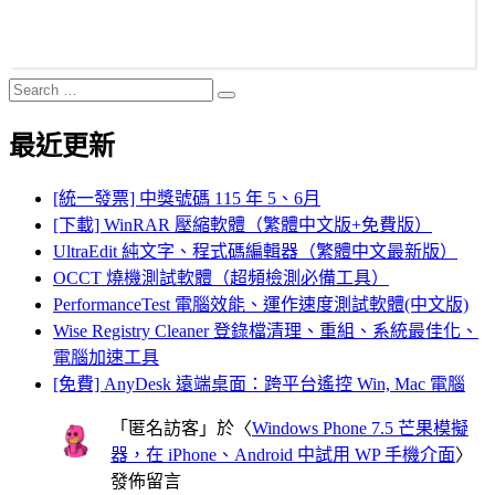
Search
Search
for:
最近更新
[統一發票] 中獎號碼 115 年 5、6月
[下載] WinRAR 壓縮軟體（繁體中文版+免費版）
UltraEdit 純文字、程式碼編輯器（繁體中文最新版）
OCCT 燒機測試軟體（超頻檢測必備工具）
PerformanceTest 電腦效能、運作速度測試軟體(中文版)
Wise Registry Cleaner 登錄檔清理、重組、系統最佳化、
電腦加速工具
[免費] AnyDesk 遠端桌面：跨平台遙控 Win, Mac 電腦
「
匿名訪客
」於〈
Windows Phone 7.5 芒果模擬
器，在 iPhone、Android 中試用 WP 手機介面
〉
發佈留言