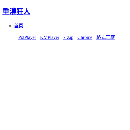
重灌狂人
Menu
Skip
首頁
to
content
PotPlayer
KMPlayer
7-Zip
Chrome
格式工廠