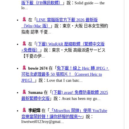
版下載（FB傳訊軟體）
」說：Solid guide — the
lo...
在「
LINE 電腦版官方下載 2026 最新版
（Win+Mac 版）
」說：東京・大阪 日本女生預約
指南 認準 千夏...
在「
[下載] WinRAR 壓縮軟體（繁體中文版
+免費版）
」說：東京・大阪 高級派遣サービス
【千夏の伊...
bowie 2674
在「
免下載！線上 Heic 轉 JPEG，
可批次處理最多 50 張照片！（Convert Heic to
JPEG）
」說：Love that I can batc...
Sumana
在「
[下載] avast! 免費防毒軟體 2025
最新繁體中文版
」說：Avast has been my go...
李紹煒
在「
「MixerBox 鬧鐘」使用 YouTube
音樂當鬧鈴聲！讓你舒服的醒來～
」說：
liweiwei0123roy@gmai...