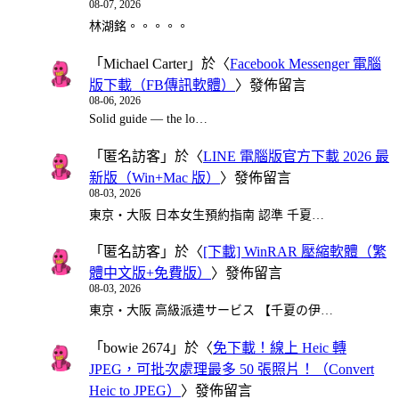
08-07, 2026
林湖銘。。。。。
「
Michael Carter
」於〈
Facebook Messenger 電腦
版下載（FB傳訊軟體）
〉發佈留言
08-06, 2026
Solid guide — the lo…
「
匿名訪客
」於〈
LINE 電腦版官方下載 2026 最
新版（Win+Mac 版）
〉發佈留言
08-03, 2026
東京・大阪 日本女生預約指南 認準 千夏…
「
匿名訪客
」於〈
[下載] WinRAR 壓縮軟體（繁
體中文版+免費版）
〉發佈留言
08-03, 2026
東京・大阪 高級派遣サービス 【千夏の伊…
「
bowie 2674
」於〈
免下載！線上 Heic 轉
JPEG，可批次處理最多 50 張照片！（Convert
Heic to JPEG）
〉發佈留言