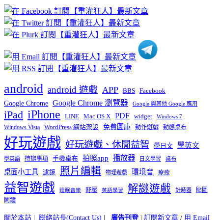
章
分
類
android
android 遊戲
APP
BBS
Facebook
Google Chrome 瀏覽器
Google Chrome
Google 與其他 Google 應用
iPhone
iPad
PDF
widget
LINE
Mac OS X
Windows 7
免費圖庫
Windows Vista
WordPress 網站架設
動作遊戲
動態桌布
好玩遊戲
好玩遊戲、休閒益智
學英文
學日文
播放器
拍照app
待辦事項
手機桌布
學英語
日文學習
桌布
照片編輯
桌面小工具
環境音
濾鏡
療癒
物理遊戲
益智遊戲
解謎遊戲
舒壓
貼圖
計時器
睡眠音樂
英語學習
鬧鐘
關於本站
|
聯絡站長(Contact Us)
|
廣告刊登
|
訂閱新文章
/
用 Email