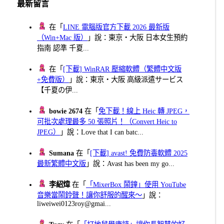
最新留言
在「
LINE 電腦版官方下載 2026 最新版
（Win+Mac 版）
」說：東京・大阪 日本女生預約
指南 認準 千夏...
在「
[下載] WinRAR 壓縮軟體（繁體中文版
+免費版）
」說：東京・大阪 高級派遣サービス
【千夏の伊...
bowie 2674
在「
免下載！線上 Heic 轉 JPEG，
可批次處理最多 50 張照片！（Convert Heic to
JPEG）
」說：Love that I can batc...
Sumana
在「
[下載] avast! 免費防毒軟體 2025
最新繁體中文版
」說：Avast has been my go...
李紹煒
在「
「MixerBox 鬧鐘」使用 YouTube
音樂當鬧鈴聲！讓你舒服的醒來～
」說：
liweiwei0123roy@gmai...