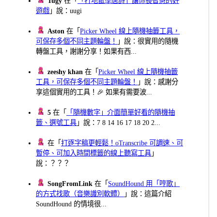
Tugy
在「
「打地鼠學唐詩」讓你長智慧的好
遊戲
」說：uugi
Aston
在「
Picker Wheel 線上隨機抽籤工具，
可保存多個不同主題輪盤！
」說：很實用的隨機
轉盤工具，謝謝分享！如果有西...
zeeshy khan
在「
Picker Wheel 線上隨機抽籤
工具，可保存多個不同主題輪盤！
」說：感謝分
享這個實用的工具！🎉 如果有需要波...
5
在「
「隨機數字」介面簡單好看的隨機抽
籤、選號工具
」說：7 8 14 16 17 18 20 2...
在「
打逐字稿更輕鬆！oTranscribe 可調速、可
暫停、可加入時間標籤的線上聽寫工具
」
說：？？？
SongFromLink
在「
SoundHound 用「哼歌」
的方式找歌（音樂識別軟體）
」說：這篇介紹
SoundHound 的情境很...