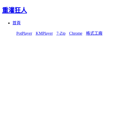
重灌狂人
Menu
Skip
首頁
to
content
PotPlayer
KMPlayer
7-Zip
Chrome
格式工廠