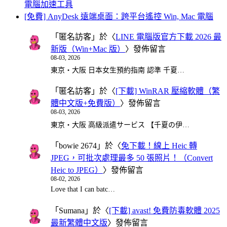
電腦加速工具
[免費] AnyDesk 遠端桌面：跨平台遙控 Win, Mac 電腦
「
匿名訪客
」於〈
LINE 電腦版官方下載 2026 最
新版（Win+Mac 版）
〉發佈留言
08-03, 2026
東京・大阪 日本女生預約指南 認準 千夏…
「
匿名訪客
」於〈
[下載] WinRAR 壓縮軟體（繁
體中文版+免費版）
〉發佈留言
08-03, 2026
東京・大阪 高級派遣サービス 【千夏の伊…
「
bowie 2674
」於〈
免下載！線上 Heic 轉
JPEG，可批次處理最多 50 張照片！（Convert
Heic to JPEG）
〉發佈留言
08-02, 2026
Love that I can batc…
「
Sumana
」於〈
[下載] avast! 免費防毒軟體 2025
最新繁體中文版
〉發佈留言