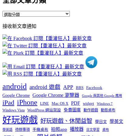
全部文章分類
全
部
接收新文章通知
文
章
分
類
android
android 遊戲
APP
BBS
Facebook
Google Chrome 瀏覽器
Google Chrome
Google 與其他 Google 應用
iPhone
iPad
PDF
widget
LINE
Mac OS X
Windows 7
免費圖庫
Windows Vista
WordPress 網站架設
動作遊戲
動態桌布
好玩遊戲
好玩遊戲、休閒益智
學英文
學日文
播放器
拍照app
待辦事項
手機桌布
學英語
日文學習
桌布