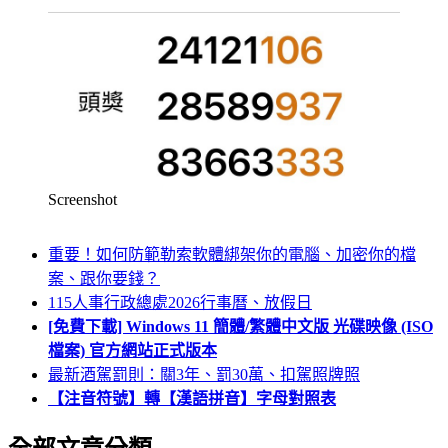
Screenshot
重要！如何防範勒索軟體綁架你的電腦、加密你的檔
案、跟你要錢？
115人事行政總處2026行事曆、放假日
[免費下載] Windows 11 簡體/繁體中文版 光碟映像 (ISO
檔案) 官方網站正式版本
最新酒駕罰則：關3年、罰30萬、扣駕照牌照
【注音符號】轉【漢語拼音】字母對照表