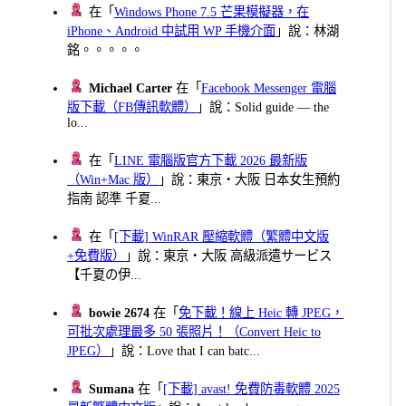
在「
Windows Phone 7.5 芒果模擬器，在
iPhone、Android 中試用 WP 手機介面
」說：林湖
銘。。。。。
Michael Carter
在「
Facebook Messenger 電腦
版下載（FB傳訊軟體）
」說：Solid guide — the
lo...
在「
LINE 電腦版官方下載 2026 最新版
（Win+Mac 版）
」說：東京・大阪 日本女生預約
指南 認準 千夏...
在「
[下載] WinRAR 壓縮軟體（繁體中文版
+免費版）
」說：東京・大阪 高級派遣サービス
【千夏の伊...
bowie 2674
在「
免下載！線上 Heic 轉 JPEG，
可批次處理最多 50 張照片！（Convert Heic to
JPEG）
」說：Love that I can batc...
Sumana
在「
[下載] avast! 免費防毒軟體 2025