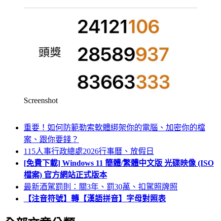
Screenshot
重要！如何防範勒索軟體綁架你的電腦、加密你的檔
案、跟你要錢？
115人事行政總處2026行事曆、放假日
[免費下載] Windows 11 簡體/繁體中文版 光碟映像 (ISO
檔案) 官方網站正式版本
最新酒駕罰則：關3年、罰30萬、扣駕照牌照
【注音符號】轉【漢語拼音】字母對照表