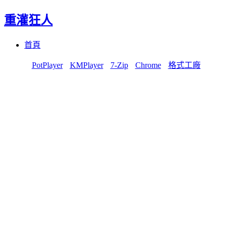
重灌狂人
Menu
Skip
首頁
to
content
PotPlayer
KMPlayer
7-Zip
Chrome
格式工廠