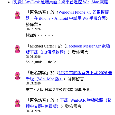
[免費] AnyDesk 遠端桌面：跨平台遙控 Win, Mac 電腦
「
匿名訪客
」於〈
Windows Phone 7.5 芒果模擬
器，在 iPhone、Android 中試用 WP 手機介面
〉
發佈留言
08-07, 2026
林湖銘。。。。。
「
Michael Carter
」於〈
Facebook Messenger 電腦
版下載（FB傳訊軟體）
〉發佈留言
08-06, 2026
Solid guide — the lo…
「
匿名訪客
」於〈
LINE 電腦版官方下載 2026 最
新版（Win+Mac 版）
〉發佈留言
08-03, 2026
東京・大阪 日本女生預約指南 認準 千夏…
「
匿名訪客
」於〈
[下載] WinRAR 壓縮軟體（繁
體中文版+免費版）
〉發佈留言
08-03, 2026