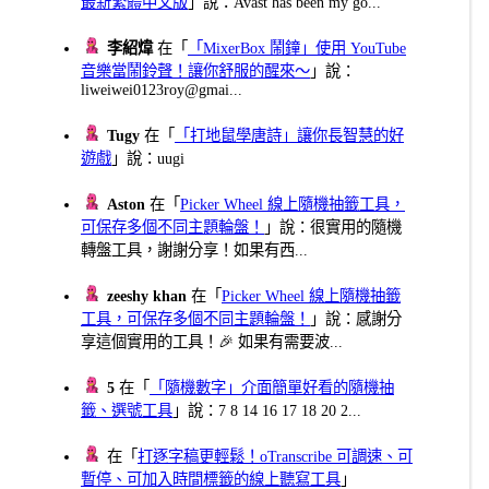
最新繁體中文版
」說：Avast has been my go...
李紹煒
在「
「MixerBox 鬧鐘」使用 YouTube
音樂當鬧鈴聲！讓你舒服的醒來～
」說：
liweiwei0123roy@gmai...
Tugy
在「
「打地鼠學唐詩」讓你長智慧的好
遊戲
」說：uugi
Aston
在「
Picker Wheel 線上隨機抽籤工具，
可保存多個不同主題輪盤！
」說：很實用的隨機
轉盤工具，謝謝分享！如果有西...
zeeshy khan
在「
Picker Wheel 線上隨機抽籤
工具，可保存多個不同主題輪盤！
」說：感謝分
享這個實用的工具！🎉 如果有需要波...
5
在「
「隨機數字」介面簡單好看的隨機抽
籤、選號工具
」說：7 8 14 16 17 18 20 2...
在「
打逐字稿更輕鬆！oTranscribe 可調速、可
暫停、可加入時間標籤的線上聽寫工具
」