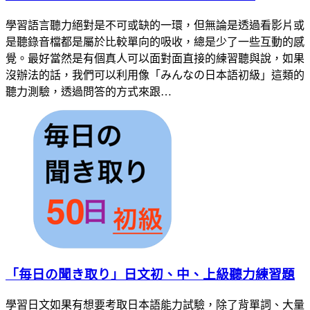
學習語言聽力絕對是不可或缺的一環，但無論是透過看影片或
是聽錄音檔都是屬於比較單向的吸收，總是少了一些互動的感
覺。最好當然是有個真人可以面對面直接的練習聽與說，如果
沒辦法的話，我們可以利用像「みんなの日本語初級」這類的
聽力測驗，透過問答的方式來跟…
「毎日の聞き取り」日文初、中、上級聽力練習題
學習日文如果有想要考取日本語能力試驗，除了背單詞、大量