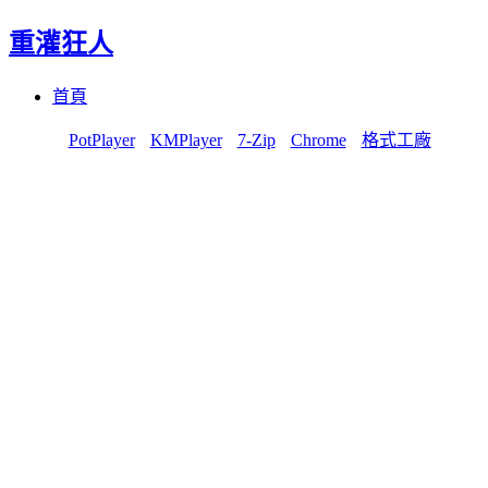
重灌狂人
Menu
Skip
首頁
to
content
PotPlayer
KMPlayer
7-Zip
Chrome
格式工廠