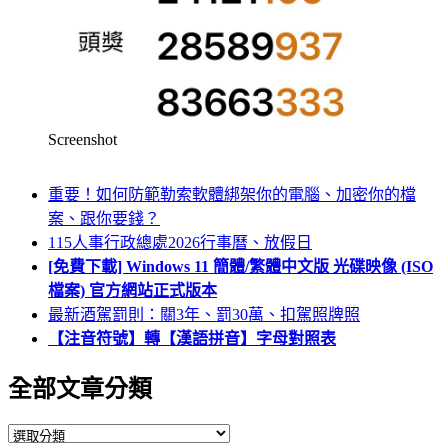
Screenshot
重要！如何防範勒索軟體綁架你的電腦、加密你的檔
案、跟你要錢？
115人事行政總處2026行事曆、放假日
[免費下載] Windows 11 簡體/繁體中文版 光碟映像 (ISO
檔案) 官方網站正式版本
最新酒駕罰則：關3年、罰30萬、扣駕照牌照
【注音符號】轉【漢語拼音】字母對照表
全部文章分類
全