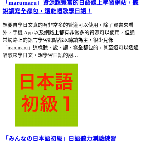
「marumaru」資源超豐富的日語線上學習網站，聽
說讀寫全都包，還能唱歌學日語！
想要自學日文真的有非常多的管道可以使用，除了買書來看
外，手機 App 以及網路上都有非常多的資源可以使用，但通
常網路上的語言學習網站都以聽讀為主，很少見像
「marumaru」這樣聽、說、讀、寫全都包的，甚至還可以透過
唱歌來學日文，想學習日語的朋…
「みんなの日本語初級」日語聽力測驗練習