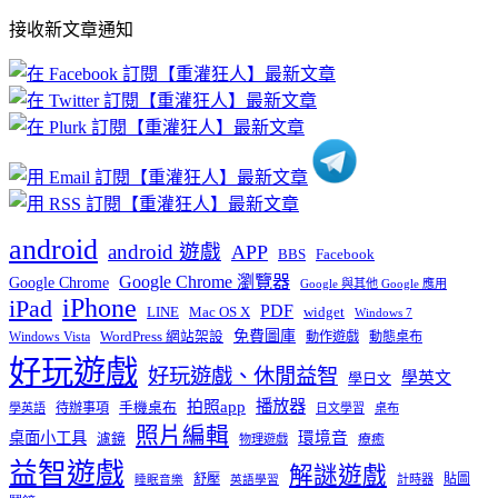
部
接收新文章通知
文
章
分
類
android
android 遊戲
APP
BBS
Facebook
Google Chrome 瀏覽器
Google Chrome
Google 與其他 Google 應用
iPhone
iPad
PDF
widget
LINE
Mac OS X
Windows 7
免費圖庫
Windows Vista
WordPress 網站架設
動作遊戲
動態桌布
好玩遊戲
好玩遊戲、休閒益智
學英文
學日文
播放器
拍照app
待辦事項
手機桌布
學英語
日文學習
桌布
照片編輯
桌面小工具
環境音
濾鏡
療癒
物理遊戲
益智遊戲
解謎遊戲
舒壓
貼圖
計時器
睡眠音樂
英語學習