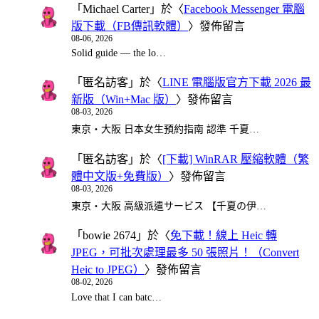
「
Michael Carter
」於〈
Facebook Messenger 電腦
版下載（FB傳訊軟體）
〉發佈留言
08-06, 2026
Solid guide — the lo…
「
匿名訪客
」於〈
LINE 電腦版官方下載 2026 最
新版（Win+Mac 版）
〉發佈留言
08-03, 2026
東京・大阪 日本女生預約指南 認準 千夏…
「
匿名訪客
」於〈
[下載] WinRAR 壓縮軟體（繁
體中文版+免費版）
〉發佈留言
08-03, 2026
東京・大阪 高級派遣サービス 【千夏の伊…
「
bowie 2674
」於〈
免下載！線上 Heic 轉
JPEG，可批次處理最多 50 張照片！（Convert
Heic to JPEG）
〉發佈留言
08-02, 2026
Love that I can batc…