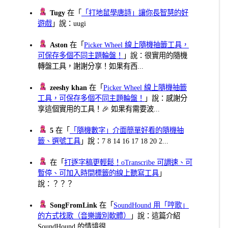
Tugy
在「
「打地鼠學唐詩」讓你長智慧的好
遊戲
」說：uugi
Aston
在「
Picker Wheel 線上隨機抽籤工具，
可保存多個不同主題輪盤！
」說：很實用的隨機
轉盤工具，謝謝分享！如果有西...
zeeshy khan
在「
Picker Wheel 線上隨機抽籤
工具，可保存多個不同主題輪盤！
」說：感謝分
享這個實用的工具！🎉 如果有需要波...
5
在「
「隨機數字」介面簡單好看的隨機抽
籤、選號工具
」說：7 8 14 16 17 18 20 2...
在「
打逐字稿更輕鬆！oTranscribe 可調速、可
暫停、可加入時間標籤的線上聽寫工具
」
說：？？？
SongFromLink
在「
SoundHound 用「哼歌」
的方式找歌（音樂識別軟體）
」說：這篇介紹
SoundHound 的情境很...