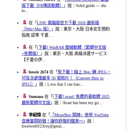
版下載（FB傳訊軟體）
」說：Solid guide — the
lo...
在「
LINE 電腦版官方下載 2026 最新版
（Win+Mac 版）
」說：東京・大阪 日本女生預約
指南 認準 千夏...
在「
[下載] WinRAR 壓縮軟體（繁體中文版
+免費版）
」說：東京・大阪 高級派遣サービス
【千夏の伊...
bowie 2674
在「
免下載！線上 Heic 轉 JPEG，
可批次處理最多 50 張照片！（Convert Heic to
JPEG）
」說：Love that I can batc...
Sumana
在「
[下載] avast! 免費防毒軟體 2025
最新繁體中文版
」說：Avast has been my go...
李紹煒
在「
「MixerBox 鬧鐘」使用 YouTube
音樂當鬧鈴聲！讓你舒服的醒來～
」說：
liweiwei0123roy@gmai...