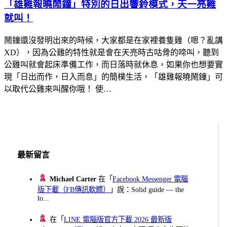
「雄雞報曉鬧鐘」特別的日出響鈴模式，天一亮雞
就叫！
鬧鐘還沒發明出來的時候，大家都是在家裡養隻雞（嗯？亂講
XD），因為公雞的特性就是會在天亮時古咕骨的啼叫，聽到
公雞叫就會起床準備工作，而日落時就休息，如果你也想要實
現「日出而作，日入而息」的簡樸生活，「雄雞報曉鬧鐘」可
以取代公雞來叫醒你哦！ 使…
最新留言
Michael Carter
在「
Facebook Messenger 電腦
版下載（FB傳訊軟體）
」說：Solid guide — the
lo...
在「
LINE 電腦版官方下載 2026 最新版