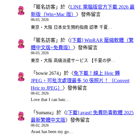
「
匿名訪客
」於〈
LINE 電腦版官方下載 2026 最
新版（Win+Mac 版）
〉發佈留言
08-03, 2026
東京・大阪 日本女生預約指南 認準 千夏…
「
匿名訪客
」於〈
[下載] WinRAR 壓縮軟體（繁
體中文版+免費版）
〉發佈留言
08-03, 2026
東京・大阪 高級派遣サービス 【千夏の伊…
「
bowie 2674
」於〈
免下載！線上 Heic 轉
JPEG，可批次處理最多 50 張照片！（Convert
Heic to JPEG）
〉發佈留言
08-02, 2026
Love that I can batc…
「
Sumana
」於〈
[下載] avast! 免費防毒軟體 2025
最新繁體中文版
〉發佈留言
08-02, 2026
Avast has been my go…