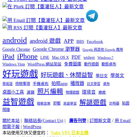
類
android
android 遊戲
APP
BBS
Facebook
Google Chrome 瀏覽器
Google Chrome
Google 與其他 Google 應用
iPhone
iPad
PDF
widget
LINE
Mac OS X
Windows 7
免費圖庫
Windows Vista
WordPress 網站架設
動作遊戲
動態桌布
好玩遊戲
好玩遊戲、休閒益智
學英文
學日文
播放器
拍照app
待辦事項
手機桌布
學英語
日文學習
桌布
照片編輯
桌面小工具
環境音
濾鏡
療癒
物理遊戲
益智遊戲
解謎遊戲
舒壓
貼圖
計時器
睡眠音樂
英語學習
鬧鐘
關於本站
|
聯絡站長(Contact Us)
|
廣告刊登
|
訂閱新文章
/
用 Email
閱電子報
|
WordPress
本站使用又快又便宜的：
Vultr VPS 日本主機