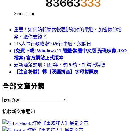
Screenshot
重要！如何防範勒索軟體綁架你的電腦、加密你的檔
案、跟你要錢？
115人事行政總處2026行事曆、放假日
[免費下載] Windows 11 簡體/繁體中文版 光碟映像 (ISO
檔案) 官方網站正式版本
最新酒駕罰則：關3年、罰30萬、扣駕照牌照
【注音符號】轉【漢語拼音】字母對照表
全部文章分類
全
部
接收新文章通知
文
章
分