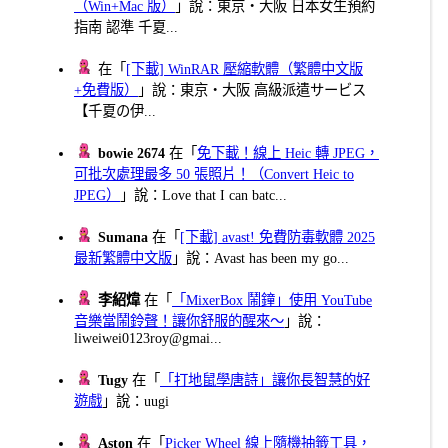
（Win+Mac 版）
」說：東京・大阪 日本女生預約
指南 認準 千夏...
在「
[下載] WinRAR 壓縮軟體（繁體中文版
+免費版）
」說：東京・大阪 高級派遣サービス
【千夏の伊...
bowie 2674
在「
免下載！線上 Heic 轉 JPEG，
可批次處理最多 50 張照片！（Convert Heic to
JPEG）
」說：Love that I can batc...
Sumana
在「
[下載] avast! 免費防毒軟體 2025
最新繁體中文版
」說：Avast has been my go...
李紹煒
在「
「MixerBox 鬧鐘」使用 YouTube
音樂當鬧鈴聲！讓你舒服的醒來～
」說：
liweiwei0123roy@gmai...
Tugy
在「
「打地鼠學唐詩」讓你長智慧的好
遊戲
」說：uugi
Aston
在「
Picker Wheel 線上隨機抽籤工具，