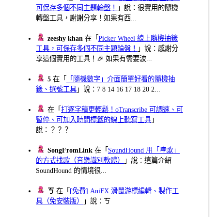
可保存多個不同主題輪盤！
」說：很實用的隨機
轉盤工具，謝謝分享！如果有西...
zeeshy khan
在「
Picker Wheel 線上隨機抽籤
工具，可保存多個不同主題輪盤！
」說：感謝分
享這個實用的工具！🎉 如果有需要波...
5
在「
「隨機數字」介面簡單好看的隨機抽
籤、選號工具
」說：7 8 14 16 17 18 20 2...
在「
打逐字稿更輕鬆！oTranscribe 可調速、可
暫停、可加入時間標籤的線上聽寫工具
」
說：？？？
SongFromLink
在「
SoundHound 用「哼歌」
的方式找歌（音樂識別軟體）
」說：這篇介紹
SoundHound 的情境很...
ㄎ
在「
[免費] AniFX 滑鼠游標編輯、製作工
具（免安裝版）
」說：ㄎ