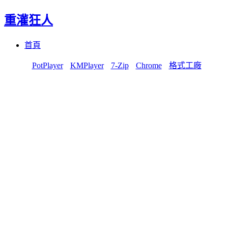
重灌狂人
Menu
Skip
首頁
to
content
PotPlayer
KMPlayer
7-Zip
Chrome
格式工廠