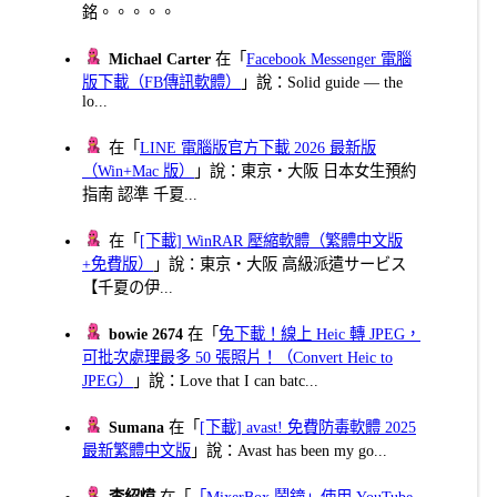
銘。。。。。
Michael Carter
在「
Facebook Messenger 電腦
版下載（FB傳訊軟體）
」說：Solid guide — the
lo...
在「
LINE 電腦版官方下載 2026 最新版
（Win+Mac 版）
」說：東京・大阪 日本女生預約
指南 認準 千夏...
在「
[下載] WinRAR 壓縮軟體（繁體中文版
+免費版）
」說：東京・大阪 高級派遣サービス
【千夏の伊...
bowie 2674
在「
免下載！線上 Heic 轉 JPEG，
可批次處理最多 50 張照片！（Convert Heic to
JPEG）
」說：Love that I can batc...
Sumana
在「
[下載] avast! 免費防毒軟體 2025
最新繁體中文版
」說：Avast has been my go...