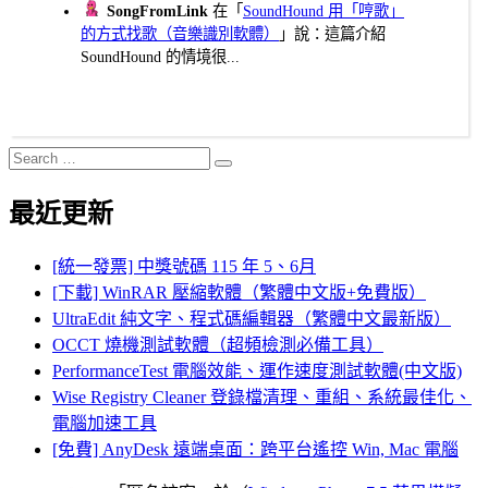
SongFromLink
在「
SoundHound 用「哼歌」
的方式找歌（音樂識別軟體）
」說：這篇介紹
SoundHound 的情境很...
Search
Search
for:
最近更新
[統一發票] 中獎號碼 115 年 5、6月
[下載] WinRAR 壓縮軟體（繁體中文版+免費版）
UltraEdit 純文字、程式碼編輯器（繁體中文最新版）
OCCT 燒機測試軟體（超頻檢測必備工具）
PerformanceTest 電腦效能、運作速度測試軟體(中文版)
Wise Registry Cleaner 登錄檔清理、重組、系統最佳化、
電腦加速工具
[免費] AnyDesk 遠端桌面：跨平台遙控 Win, Mac 電腦