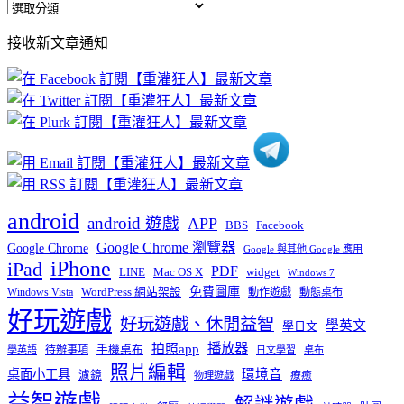
全
部
接收新文章通知
文
章
分
類
android
android 遊戲
APP
BBS
Facebook
Google Chrome 瀏覽器
Google Chrome
Google 與其他 Google 應用
iPhone
iPad
PDF
widget
LINE
Mac OS X
Windows 7
免費圖庫
Windows Vista
WordPress 網站架設
動作遊戲
動態桌布
好玩遊戲
好玩遊戲、休閒益智
學英文
學日文
播放器
拍照app
待辦事項
手機桌布
學英語
日文學習
桌布
照片編輯
桌面小工具
環境音
濾鏡
療癒
物理遊戲
益智遊戲