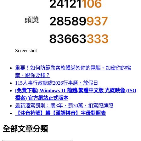
Screenshot
重要！如何防範勒索軟體綁架你的電腦、加密你的檔
案、跟你要錢？
115人事行政總處2026行事曆、放假日
[免費下載] Windows 11 簡體/繁體中文版 光碟映像 (ISO
檔案) 官方網站正式版本
最新酒駕罰則：關3年、罰30萬、扣駕照牌照
【注音符號】轉【漢語拼音】字母對照表
全部文章分類