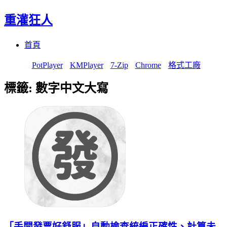
重灌狂人
Menu
Skip
首頁
to
content
PotPlayer
KMPlayer
7-Zip
Chrome
格式工廠
標籤:
數字中文大寫
「手開發票好舒服」自動檢查統編正確性、計算未