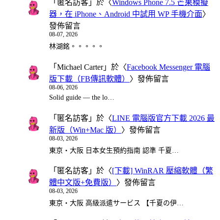
「
匿名訪客
」於〈
Windows Phone 7.5 芒果模擬
器，在 iPhone、Android 中試用 WP 手機介面
〉
發佈留言
08-07, 2026
林湖銘。。。。。
「
Michael Carter
」於〈
Facebook Messenger 電腦
版下載（FB傳訊軟體）
〉發佈留言
08-06, 2026
Solid guide — the lo…
「
匿名訪客
」於〈
LINE 電腦版官方下載 2026 最
新版（Win+Mac 版）
〉發佈留言
08-03, 2026
東京・大阪 日本女生預約指南 認準 千夏…
「
匿名訪客
」於〈
[下載] WinRAR 壓縮軟體（繁
體中文版+免費版）
〉發佈留言
08-03, 2026
東京・大阪 高級派遣サービス 【千夏の伊…