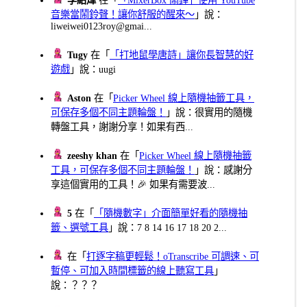
李紹煒
在「
「MixerBox 鬧鐘」使用 YouTube
音樂當鬧鈴聲！讓你舒服的醒來～
」說：
liweiwei0123roy@gmai...
Tugy
在「
「打地鼠學唐詩」讓你長智慧的好
遊戲
」說：uugi
Aston
在「
Picker Wheel 線上隨機抽籤工具，
可保存多個不同主題輪盤！
」說：很實用的隨機
轉盤工具，謝謝分享！如果有西...
zeeshy khan
在「
Picker Wheel 線上隨機抽籤
工具，可保存多個不同主題輪盤！
」說：感謝分
享這個實用的工具！🎉 如果有需要波...
5
在「
「隨機數字」介面簡單好看的隨機抽
籤、選號工具
」說：7 8 14 16 17 18 20 2...
在「
打逐字稿更輕鬆！oTranscribe 可調速、可
暫停、可加入時間標籤的線上聽寫工具
」
說：？？？