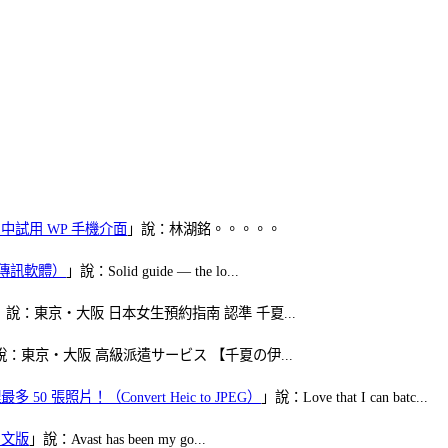
oid 中試用 WP 手機介面
」說：林湖銘。。。。。
（FB傳訊軟體）
」說：Solid guide — the lo...
」說：東京・大阪 日本女生預約指南 認準 千夏...
說：東京・大阪 高級派遣サービス 【千夏の伊...
50 張照片！（Convert Heic to JPEG）
」說：Love that I can batc...
體中文版
」說：Avast has been my go...