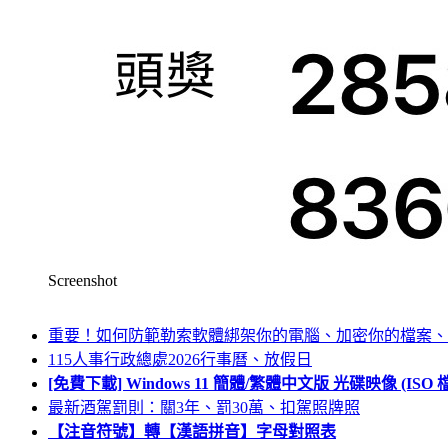
Screenshot
重要！如何防範勒索軟體綁架你的電腦、加密你的檔案、
115人事行政總處2026行事曆、放假日
[免費下載] Windows 11 簡體/繁體中文版 光碟映像 (IS
最新酒駕罰則：關3年、罰30萬、扣駕照牌照
【注音符號】轉【漢語拼音】字母對照表