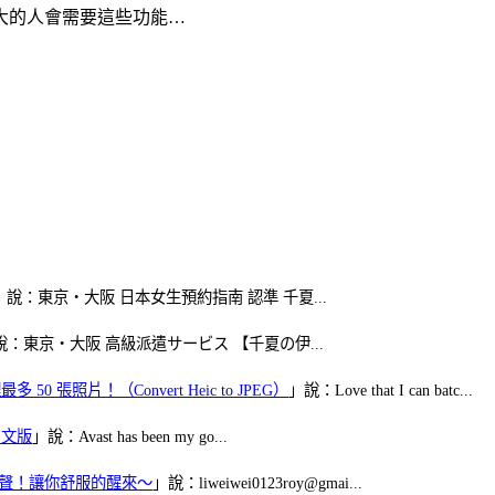
紀大的人會需要這些功能…
」說：東京・大阪 日本女生預約指南 認準 千夏...
說：東京・大阪 高級派遣サービス 【千夏の伊...
50 張照片！（Convert Heic to JPEG）
」說：Love that I can batc...
體中文版
」說：Avast has been my go...
當鬧鈴聲！讓你舒服的醒來～
」說：liweiwei0123roy@gmai...