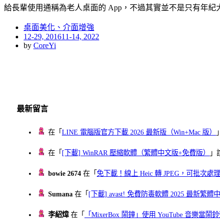
給長輩使用通稱為老人桌面的 App，不過其實並不是只有年
桌面美化、介面增強
Posted
12-29, 2016
11-14, 2022
on
by
CoreYi
最新留言
在「
LINE 電腦版官方下載 2026 最新版（Win+Mac 版）
在「
[下載] WinRAR 壓縮軟體（繁體中文版+免費版）
」
bowie 2674
在「
免下載！線上 Heic 轉 JPEG，可批次處理最多 
Sumana
在「
[下載] avast! 免費防毒軟體 2025 最新繁
李紹煒
在「
「MixerBox 鬧鐘」使用 YouTube 音樂