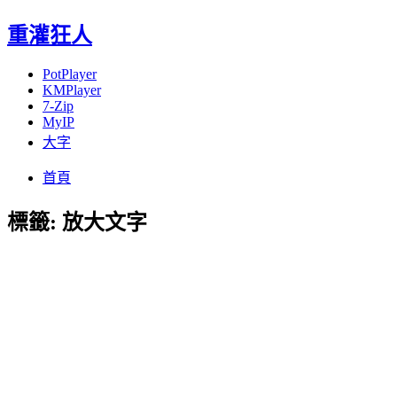
重灌狂人
PotPlayer
KMPlayer
7-Zip
MyIP
大字
Menu
Skip
首頁
to
content
標籤:
放大文字