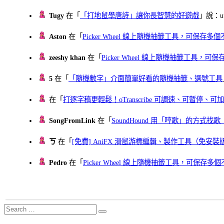
Tugy
在「
「打地鼠學唐詩」讓你長智慧的好遊戲
」說：uu
Aston
在「
Picker Wheel 線上隨機抽籤工具，可保存
zeeshy khan
在「
Picker Wheel 線上隨機抽籤工具，
5
在「
「隨機數字」介面簡單好看的隨機抽籤、選號工具
在「
打逐字稿更輕鬆！oTranscribe 可調速、可暫停
SongFromLink
在「
SoundHound 用「哼歌」的方式
ㄎ
在「
[免費] AniFX 滑鼠游標編輯、製作工具（免安裝
Pedro
在「
Picker Wheel 線上隨機抽籤工具，可保存
Search
Search
for: