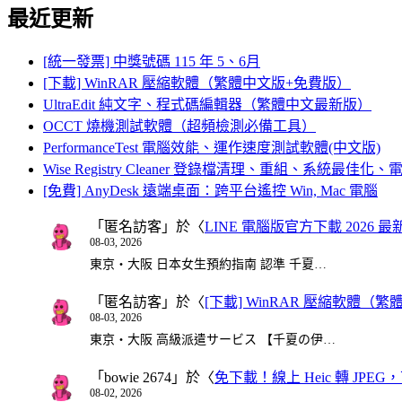
最近更新
[統一發票] 中獎號碼 115 年 5、6月
[下載] WinRAR 壓縮軟體（繁體中文版+免費版）
UltraEdit 純文字、程式碼編輯器（繁體中文最新版）
OCCT 燒機測試軟體（超頻檢測必備工具）
PerformanceTest 電腦效能、運作速度測試軟體(中文版)
Wise Registry Cleaner 登錄檔清理、重組、系統最佳
[免費] AnyDesk 遠端桌面：跨平台遙控 Win, Mac 電腦
「
匿名訪客
」於〈
LINE 電腦版官方下載 2026 最
08-03, 2026
東京・大阪 日本女生預約指南 認準 千夏…
「
匿名訪客
」於〈
[下載] WinRAR 壓縮軟體（
08-03, 2026
東京・大阪 高級派遣サービス 【千夏の伊…
「
bowie 2674
」於〈
免下載！線上 Heic 轉 JPEG，可
08-02, 2026