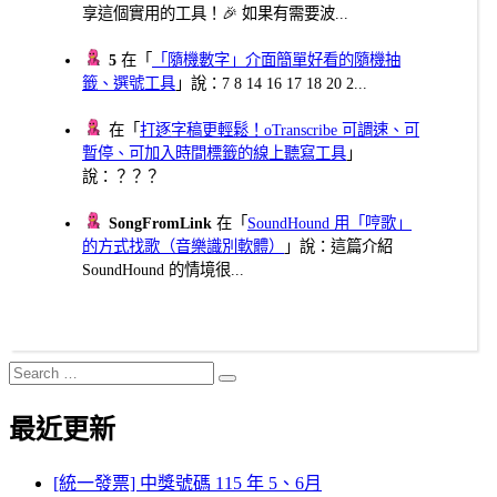
享這個實用的工具！🎉 如果有需要波...
5
在「
「隨機數字」介面簡單好看的隨機抽
籤、選號工具
」說：7 8 14 16 17 18 20 2...
在「
打逐字稿更輕鬆！oTranscribe 可調速、可
暫停、可加入時間標籤的線上聽寫工具
」
說：？？？
SongFromLink
在「
SoundHound 用「哼歌」
的方式找歌（音樂識別軟體）
」說：這篇介紹
SoundHound 的情境很...
Search
Search
for:
最近更新
[統一發票] 中獎號碼 115 年 5、6月