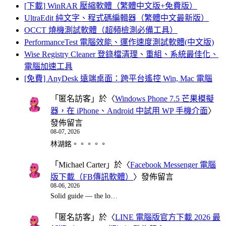
[下載] WinRAR 壓縮軟體（繁體中文版+免費版）
UltraEdit 純文字、程式碼編輯器（繁體中文最新版）
OCCT 燒機測試軟體（超頻檢測必備工具）
PerformanceTest 電腦效能、運作速度測試軟體(中文版)
Wise Registry Cleaner 登錄檔清理、重組、系統最佳化、
電腦加速工具
[免費] AnyDesk 遠端桌面：跨平台遙控 Win, Mac 電腦
「
匿名訪客
」於〈
Windows Phone 7.5 芒果模擬
器，在 iPhone、Android 中試用 WP 手機介面
〉
發佈留言
08-07, 2026
林湖銘。。。。。
「
Michael Carter
」於〈
Facebook Messenger 電腦
版下載（FB傳訊軟體）
〉發佈留言
08-06, 2026
Solid guide — the lo…
「
匿名訪客
」於〈
LINE 電腦版官方下載 2026 最