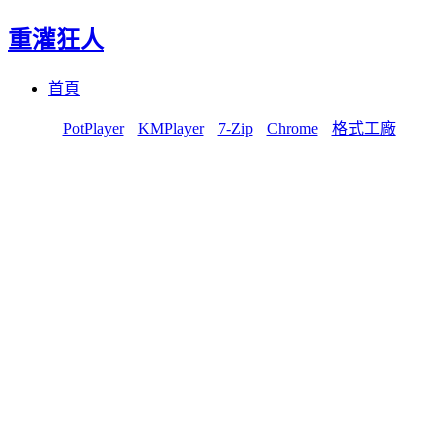
重灌狂人
Menu
Skip
首頁
to
content
PotPlayer
KMPlayer
7-Zip
Chrome
格式工廠