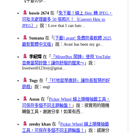
【千夏の伊...
bowie 2674
在「
免下載！線上 Heic 轉 JPEG，
可批次處理最多 50 張照片！（Convert Heic to
JPEG）
」說：Love that I can batc...
Sumana
在「
[下載] avast! 免費防毒軟體 2025
最新繁體中文版
」說：Avast has been my go...
李紹煒
在「
「MixerBox 鬧鐘」使用 YouTube
音樂當鬧鈴聲！讓你舒服的醒來～
」說：
liweiwei0123roy@gmai...
Tugy
在「
「打地鼠學唐詩」讓你長智慧的好
遊戲
」說：uugi
Aston
在「
Picker Wheel 線上隨機抽籤工具，
可保存多個不同主題輪盤！
」說：很實用的隨機
轉盤工具，謝謝分享！如果有西...
zeeshy khan
在「
Picker Wheel 線上隨機抽籤
工具，可保存多個不同主題輪盤！
」說：感謝分