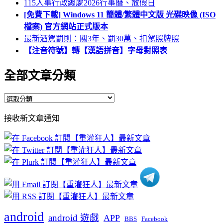
115人事行政總處2026行事曆、放假日
[免費下載] Windows 11 簡體/繁體中文版 光碟映像 (ISO
檔案) 官方網站正式版本
最新酒駕罰則：關3年、罰30萬、扣駕照牌照
【注音符號】轉【漢語拼音】字母對照表
全部文章分類
全
部
接收新文章通知
文
章
分
類
android
android 遊戲
APP
BBS
Facebook