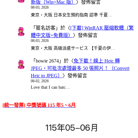
新版（Win+Mac 版）
〉發佈留言
08-03, 2026
東京・大阪 日本女生預約指南 認準 千夏…
「
匿名訪客
」於〈
[下載] WinRAR 壓縮軟體（繁
體中文版+免費版）
〉發佈留言
08-03, 2026
東京・大阪 高級派遣サービス 【千夏の伊…
「
bowie 2674
」於〈
免下載！線上 Heic 轉
JPEG，可批次處理最多 50 張照片！（Convert
Heic to JPEG）
〉發佈留言
08-02, 2026
Love that I can batc…
[統一發票] 中獎號碼 115 年5、6月