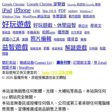
Google Chrome 瀏覽器
Google Chrome
Google 與其他 Google 應用
iPhone
iPad
PDF
widget
LINE
Mac OS X
Windows 7
免費圖庫
Windows Vista
WordPress 網站架設
動作遊戲
動態桌布
好玩遊戲
好玩遊戲、休閒益智
學英文
學日文
播放器
拍照app
待辦事項
手機桌布
學英語
日文學習
桌布
照片編輯
桌面小工具
環境音
濾鏡
療癒
物理遊戲
益智遊戲
解謎遊戲
舒壓
貼圖
計時器
睡眠音樂
英語學習
鬧鐘
關於本站
|
聯絡站長(Contact Us)
|
廣告刊登
|
訂閱新文章
/
用 Email
閱電子報
|
WordPress
本站使用又快又便宜的：
Vultr VPS 日本主機
© 2026 版權所有，非經授權請勿全文轉貼
本站並無銷售任何軟體、光碟、大補帖等商品，本站與任何
xyz 網站完全無關。
本站並無委託或授權任何個人、公司或第三者承辦任何電腦維
修買賣、宣傳推廣或商品銷售之業務，