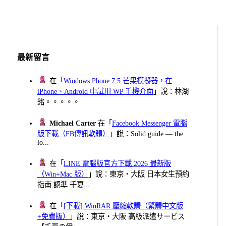
最新留言
在「
Windows Phone 7.5 芒果模擬器，在
iPhone、Android 中試用 WP 手機介面
」說：林湖
銘。。。。。
Michael Carter
在「
Facebook Messenger 電腦
版下載（FB傳訊軟體）
」說：Solid guide — the
lo...
在「
LINE 電腦版官方下載 2026 最新版
（Win+Mac 版）
」說：東京・大阪 日本女生預約
指南 認準 千夏...
在「
[下載] WinRAR 壓縮軟體（繁體中文版
+免費版）
」說：東京・大阪 高級派遣サービス