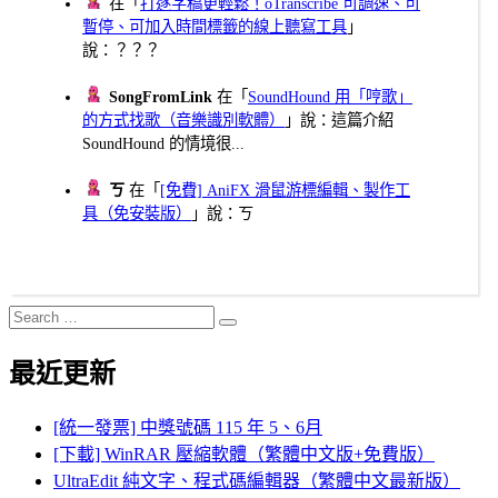
在「
打逐字稿更輕鬆！oTranscribe 可調速、可
暫停、可加入時間標籤的線上聽寫工具
」
說：？？？
SongFromLink
在「
SoundHound 用「哼歌」
的方式找歌（音樂識別軟體）
」說：這篇介紹
SoundHound 的情境很...
ㄎ
在「
[免費] AniFX 滑鼠游標編輯、製作工
具（免安裝版）
」說：ㄎ
Search
Search
for:
最近更新
[統一發票] 中獎號碼 115 年 5、6月
[下載] WinRAR 壓縮軟體（繁體中文版+免費版）
UltraEdit 純文字、程式碼編輯器（繁體中文最新版）