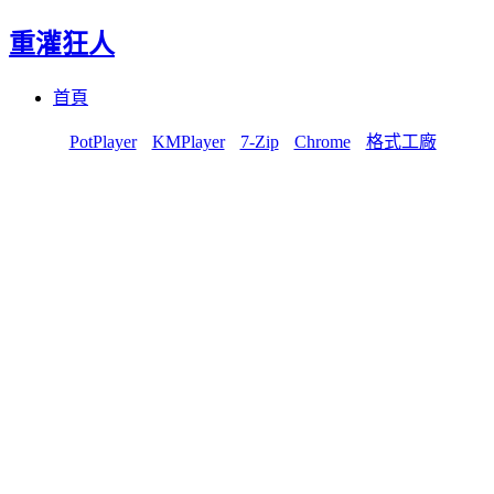
重灌狂人
Menu
Skip
首頁
to
content
PotPlayer
KMPlayer
7-Zip
Chrome
格式工廠