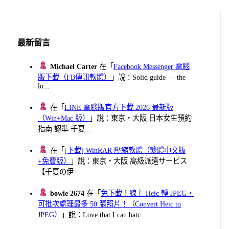
最新留言
Michael Carter
在「
Facebook Messenger 電腦
版下載（FB傳訊軟體）
」說：Solid guide — the
lo...
在「
LINE 電腦版官方下載 2026 最新版
（Win+Mac 版）
」說：東京・大阪 日本女生預約
指南 認準 千夏...
在「
[下載] WinRAR 壓縮軟體（繁體中文版
+免費版）
」說：東京・大阪 高級派遣サービス
【千夏の伊...
bowie 2674
在「
免下載！線上 Heic 轉 JPEG，
可批次處理最多 50 張照片！（Convert Heic to
JPEG）
」說：Love that I can batc...