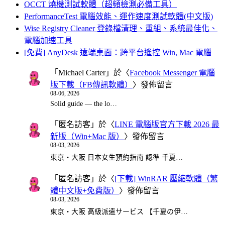
OCCT 燒機測試軟體（超頻檢測必備工具）
PerformanceTest 電腦效能、運作速度測試軟體(中文版)
Wise Registry Cleaner 登錄檔清理、重組、系統最佳化、
電腦加速工具
[免費] AnyDesk 遠端桌面：跨平台遙控 Win, Mac 電腦
「
Michael Carter
」於〈
Facebook Messenger 電腦
版下載（FB傳訊軟體）
〉發佈留言
08-06, 2026
Solid guide — the lo…
「
匿名訪客
」於〈
LINE 電腦版官方下載 2026 最
新版（Win+Mac 版）
〉發佈留言
08-03, 2026
東京・大阪 日本女生預約指南 認準 千夏…
「
匿名訪客
」於〈
[下載] WinRAR 壓縮軟體（繁
體中文版+免費版）
〉發佈留言
08-03, 2026
東京・大阪 高級派遣サービス 【千夏の伊…