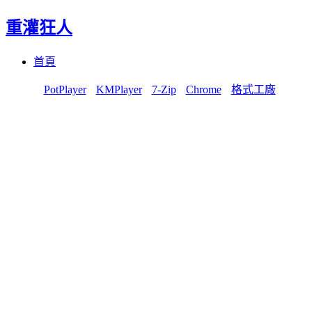
重灌狂人
Menu
Skip
首頁
to
content
PotPlayer
KMPlayer
7-Zip
Chrome
格式工廠