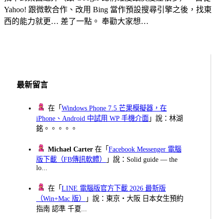
Yahoo! 跟微軟合作、改用 Bing 當作預設搜尋引擎之後，找東
西的能力就更… 差了一點。 奉勸大家想…
最新留言
在「
Windows Phone 7.5 芒果模擬器，在
iPhone、Android 中試用 WP 手機介面
」說：林湖
銘。。。。。
Michael Carter
在「
Facebook Messenger 電腦
版下載（FB傳訊軟體）
」說：Solid guide — the
lo...
在「
LINE 電腦版官方下載 2026 最新版
（Win+Mac 版）
」說：東京・大阪 日本女生預約
指南 認準 千夏...