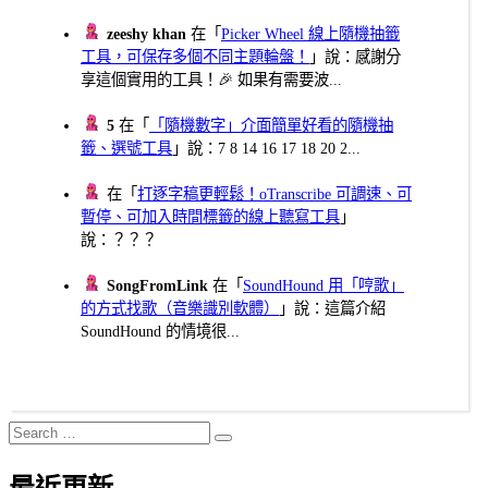
zeeshy khan
在「
Picker Wheel 線上隨機抽籤
工具，可保存多個不同主題輪盤！
」說：感謝分
享這個實用的工具！🎉 如果有需要波...
5
在「
「隨機數字」介面簡單好看的隨機抽
籤、選號工具
」說：7 8 14 16 17 18 20 2...
在「
打逐字稿更輕鬆！oTranscribe 可調速、可
暫停、可加入時間標籤的線上聽寫工具
」
說：？？？
SongFromLink
在「
SoundHound 用「哼歌」
的方式找歌（音樂識別軟體）
」說：這篇介紹
SoundHound 的情境很...
Search
Search
for:
最近更新