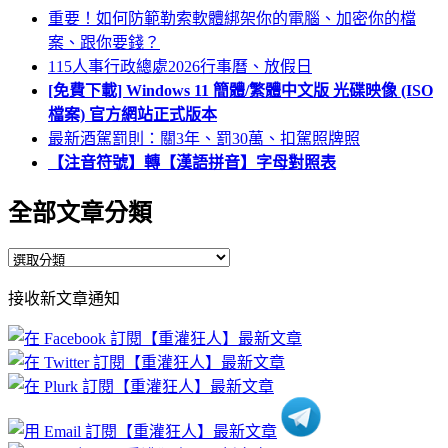
重要！如何防範勒索軟體綁架你的電腦、加密你的檔
案、跟你要錢？
115人事行政總處2026行事曆、放假日
[免費下載] Windows 11 簡體/繁體中文版 光碟映像 (ISO
檔案) 官方網站正式版本
最新酒駕罰則：關3年、罰30萬、扣駕照牌照
【注音符號】轉【漢語拼音】字母對照表
全部文章分類
全
部
接收新文章通知
文
章
分
類