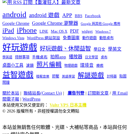
android
android 遊戲
APP
BBS
Facebook
Google Chrome 瀏覽器
Google Chrome
Google 與其他 Google 應用
iPhone
iPad
PDF
widget
LINE
Mac OS X
Windows 7
免費圖庫
Windows Vista
WordPress 網站架設
動作遊戲
動態桌布
好玩遊戲
好玩遊戲、休閒益智
學英文
學日文
播放器
拍照app
待辦事項
手機桌布
學英語
日文學習
桌布
照片編輯
桌面小工具
環境音
濾鏡
療癒
物理遊戲
益智遊戲
解謎遊戲
舒壓
貼圖
計時器
睡眠音樂
英語學習
鬧鐘
關於本站
|
聯絡站長(Contact Us)
|
廣告刊登
|
訂閱新文章
/
用 Email
閱電子報
|
WordPress
本站使用又快又便宜的：
Vultr VPS 日本主機
© 2026 版權所有，非經授權請勿全文轉貼
本站並無銷售任何軟體、光碟、大補帖等商品，本站與任何