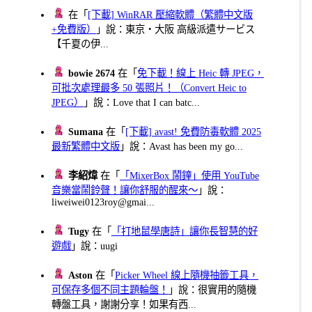
在「
[下載] WinRAR 壓縮軟體（繁體中文版
+免費版）
」說：東京・大阪 高級派遣サービス
【千夏の伊...
bowie 2674
在「
免下載！線上 Heic 轉 JPEG，
可批次處理最多 50 張照片！（Convert Heic to
JPEG）
」說：Love that I can batc...
Sumana
在「
[下載] avast! 免費防毒軟體 2025
最新繁體中文版
」說：Avast has been my go...
李紹煒
在「
「MixerBox 鬧鐘」使用 YouTube
音樂當鬧鈴聲！讓你舒服的醒來～
」說：
liweiwei0123roy@gmai...
Tugy
在「
「打地鼠學唐詩」讓你長智慧的好
遊戲
」說：uugi
Aston
在「
Picker Wheel 線上隨機抽籤工具，
可保存多個不同主題輪盤！
」說：很實用的隨機
轉盤工具，謝謝分享！如果有西...