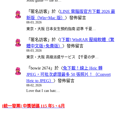
Solid guide — the lo…
「
匿名訪客
」於〈
LINE 電腦版官方下載 2026 最
新版（Win+Mac 版）
〉發佈留言
08-03, 2026
東京・大阪 日本女生預約指南 認準 千夏…
「
匿名訪客
」於〈
[下載] WinRAR 壓縮軟體（繁
體中文版+免費版）
〉發佈留言
08-03, 2026
東京・大阪 高級派遣サービス 【千夏の伊…
「
bowie 2674
」於〈
免下載！線上 Heic 轉
JPEG，可批次處理最多 50 張照片！（Convert
Heic to JPEG）
〉發佈留言
08-02, 2026
Love that I can batc…
[統一發票] 中獎號碼 115 年5、6月