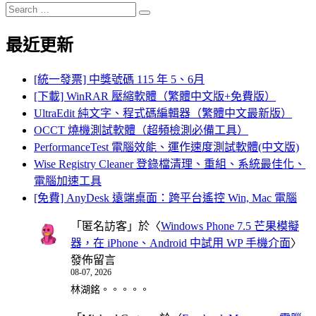
Search
Search
for:
最近更新
[統一發票] 中獎號碼 115 年 5、6月
[下載] WinRAR 壓縮軟體（繁體中文版+免費版）
UltraEdit 純文字、程式碼編輯器（繁體中文最新版）
OCCT 燒機測試軟體（超頻檢測必備工具）
PerformanceTest 電腦效能、運作速度測試軟體(中文版)
Wise Registry Cleaner 登錄檔清理、重組、系統最佳化、
電腦加速工具
[免費] AnyDesk 遠端桌面：跨平台遙控 Win, Mac 電腦
「
匿名訪客
」於〈
Windows Phone 7.5 芒果模擬
器，在 iPhone、Android 中試用 WP 手機介面
〉
發佈留言
08-07, 2026
林湖銘。。。。。