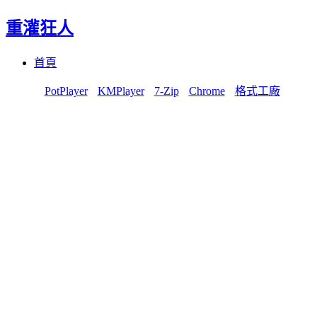
重灌狂人
Menu
Skip
首頁
to
content
PotPlayer
KMPlayer
7-Zip
Chrome
格式工廠