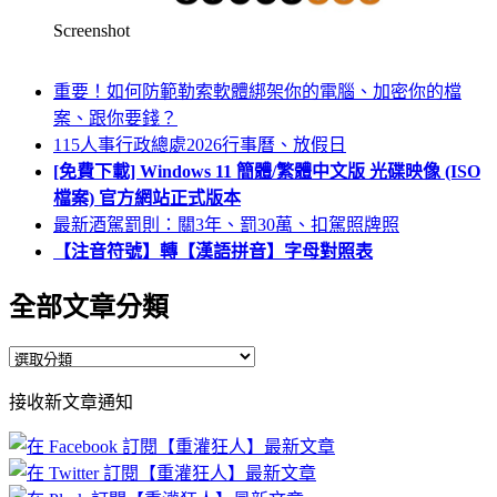
Screenshot
重要！如何防範勒索軟體綁架你的電腦、加密你的檔
案、跟你要錢？
115人事行政總處2026行事曆、放假日
[免費下載] Windows 11 簡體/繁體中文版 光碟映像 (ISO
檔案) 官方網站正式版本
最新酒駕罰則：關3年、罰30萬、扣駕照牌照
【注音符號】轉【漢語拼音】字母對照表
全部文章分類
全
部
接收新文章通知
文
章
分
類