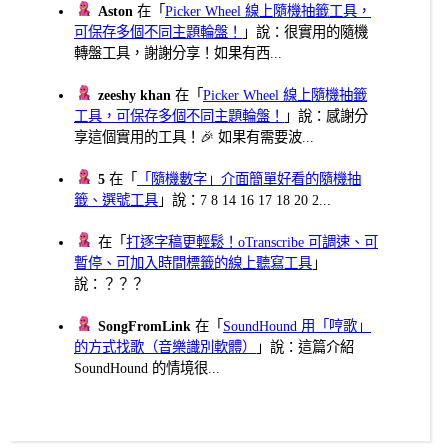
Aston
在「
Picker Wheel 線上隨機抽籤工具，
可保存多個不同主題輪盤！
」說：很實用的隨機
轉盤工具，謝謝分享！如果有西...
zeeshy khan
在「
Picker Wheel 線上隨機抽籤
工具，可保存多個不同主題輪盤！
」說：感謝分
享這個實用的工具！🎉 如果有需要波...
5
在「
「隨機數字」介面簡單好看的隨機抽
籤、選號工具
」說：7 8 14 16 17 18 20 2...
在「
打逐字稿更輕鬆！oTranscribe 可調速、可
暫停、可加入時間標籤的線上聽寫工具
」
說：？？？
SongFromLink
在「
SoundHound 用「哼歌」
的方式找歌（音樂識別軟體）
」說：這篇介紹
SoundHound 的情境很...