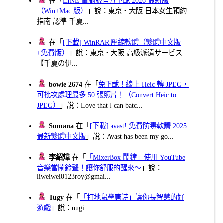
在「
LINE 電腦版官方下載 2026 最新版
（Win+Mac 版）
」說：東京・大阪 日本女生預約
指南 認準 千夏...
在「
[下載] WinRAR 壓縮軟體（繁體中文版
+免費版）
」說：東京・大阪 高級派遣サービス
【千夏の伊...
bowie 2674
在「
免下載！線上 Heic 轉 JPEG，
可批次處理最多 50 張照片！（Convert Heic to
JPEG）
」說：Love that I can batc...
Sumana
在「
[下載] avast! 免費防毒軟體 2025
最新繁體中文版
」說：Avast has been my go...
李紹煒
在「
「MixerBox 鬧鐘」使用 YouTube
音樂當鬧鈴聲！讓你舒服的醒來～
」說：
liweiwei0123roy@gmai...
Tugy
在「
「打地鼠學唐詩」讓你長智慧的好
遊戲
」說：uugi