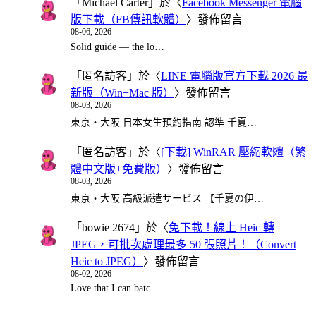
「
Michael Carter
」於〈
Facebook Messenger 電腦
版下載（FB傳訊軟體）
〉發佈留言
08-06, 2026
Solid guide — the lo…
「
匿名訪客
」於〈
LINE 電腦版官方下載 2026 最
新版（Win+Mac 版）
〉發佈留言
08-03, 2026
東京・大阪 日本女生預約指南 認準 千夏…
「
匿名訪客
」於〈
[下載] WinRAR 壓縮軟體（繁
體中文版+免費版）
〉發佈留言
08-03, 2026
東京・大阪 高級派遣サービス 【千夏の伊…
「
bowie 2674
」於〈
免下載！線上 Heic 轉
JPEG，可批次處理最多 50 張照片！（Convert
Heic to JPEG）
〉發佈留言
08-02, 2026
Love that I can batc…