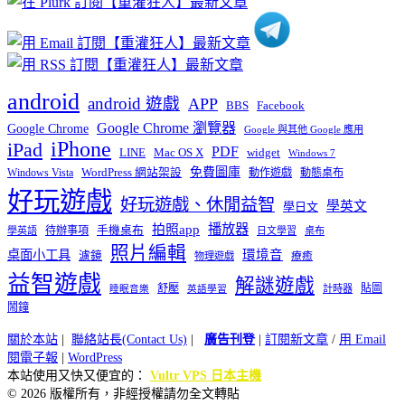
android
android 遊戲
APP
BBS
Facebook
Google Chrome 瀏覽器
Google Chrome
Google 與其他 Google 應用
iPhone
iPad
PDF
widget
LINE
Mac OS X
Windows 7
免費圖庫
Windows Vista
WordPress 網站架設
動作遊戲
動態桌布
好玩遊戲
好玩遊戲、休閒益智
學英文
學日文
播放器
拍照app
待辦事項
手機桌布
學英語
日文學習
桌布
照片編輯
桌面小工具
環境音
濾鏡
療癒
物理遊戲
益智遊戲
解謎遊戲
舒壓
貼圖
計時器
睡眠音樂
英語學習
鬧鐘
關於本站
|
聯絡站長(Contact Us)
|
廣告刊登
|
訂閱新文章
/
用 Email
閱電子報
|
WordPress
本站使用又快又便宜的：
Vultr VPS 日本主機
© 2026 版權所有，非經授權請勿全文轉貼