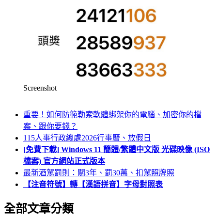
Screenshot
重要！如何防範勒索軟體綁架你的電腦、加密你的檔
案、跟你要錢？
115人事行政總處2026行事曆、放假日
[免費下載] Windows 11 簡體/繁體中文版 光碟映像 (ISO
檔案) 官方網站正式版本
最新酒駕罰則：關3年、罰30萬、扣駕照牌照
【注音符號】轉【漢語拼音】字母對照表
全部文章分類