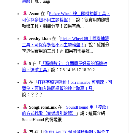
遊戲
」說：uugi
Aston
在「
Picker Wheel 線上隨機抽籤工具，
可保存多個不同主題輪盤！
」說：很實用的隨機
轉盤工具，謝謝分享！如果有西...
zeeshy khan
在「
Picker Wheel 線上隨機抽籤
工具，可保存多個不同主題輪盤！
」說：感謝分
享這個實用的工具！🎉 如果有需要波...
5
在「
「隨機數字」介面簡單好看的隨機抽
籤、選號工具
」說：7 8 14 16 17 18 20 2...
在「
打逐字稿更輕鬆！oTranscribe 可調速、可
暫停、可加入時間標籤的線上聽寫工具
」
說：？？？
SongFromLink
在「
SoundHound 用「哼歌」
的方式找歌（音樂識別軟體）
」說：這篇介紹
SoundHound 的情境很...
ㄎ
在「
[免費] AniFX 滑鼠游標編輯、製作工