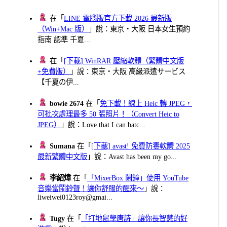
在「
LINE 電腦版官方下載 2026 最新版
（Win+Mac 版）
」說：東京・大阪 日本女生預約
指南 認準 千夏...
在「
[下載] WinRAR 壓縮軟體（繁體中文版
+免費版）
」說：東京・大阪 高級派遣サービス
【千夏の伊...
bowie 2674
在「
免下載！線上 Heic 轉 JPEG，
可批次處理最多 50 張照片！（Convert Heic to
JPEG）
」說：Love that I can batc...
Sumana
在「
[下載] avast! 免費防毒軟體 2025
最新繁體中文版
」說：Avast has been my go...
李紹煒
在「
「MixerBox 鬧鐘」使用 YouTube
音樂當鬧鈴聲！讓你舒服的醒來～
」說：
liweiwei0123roy@gmai...
Tugy
在「
「打地鼠學唐詩」讓你長智慧的好