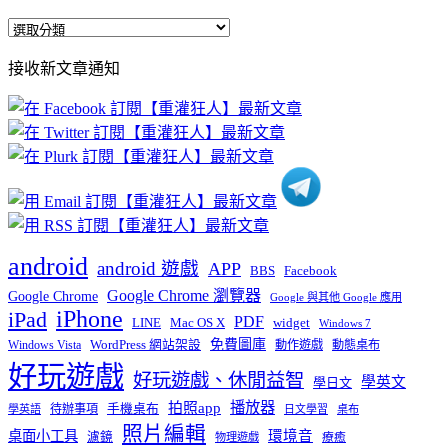
全
部
接收新文章通知
文
章
分
類
android
android 遊戲
APP
BBS
Facebook
Google Chrome 瀏覽器
Google Chrome
Google 與其他 Google 應用
iPhone
iPad
PDF
widget
LINE
Mac OS X
Windows 7
免費圖庫
Windows Vista
WordPress 網站架設
動作遊戲
動態桌布
好玩遊戲
好玩遊戲、休閒益智
學英文
學日文
播放器
拍照app
待辦事項
手機桌布
學英語
日文學習
桌布
照片編輯
桌面小工具
環境音
濾鏡
療癒
物理遊戲