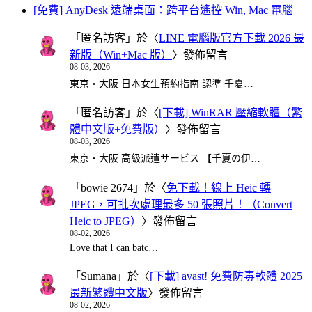
[免費] AnyDesk 遠端桌面：跨平台遙控 Win, Mac 電腦
「
匿名訪客
」於〈
LINE 電腦版官方下載 2026 最
新版（Win+Mac 版）
〉發佈留言
08-03, 2026
東京・大阪 日本女生預約指南 認準 千夏…
「
匿名訪客
」於〈
[下載] WinRAR 壓縮軟體（繁
體中文版+免費版）
〉發佈留言
08-03, 2026
東京・大阪 高級派遣サービス 【千夏の伊…
「
bowie 2674
」於〈
免下載！線上 Heic 轉
JPEG，可批次處理最多 50 張照片！（Convert
Heic to JPEG）
〉發佈留言
08-02, 2026
Love that I can batc…
「
Sumana
」於〈
[下載] avast! 免費防毒軟體 2025
最新繁體中文版
〉發佈留言
08-02, 2026