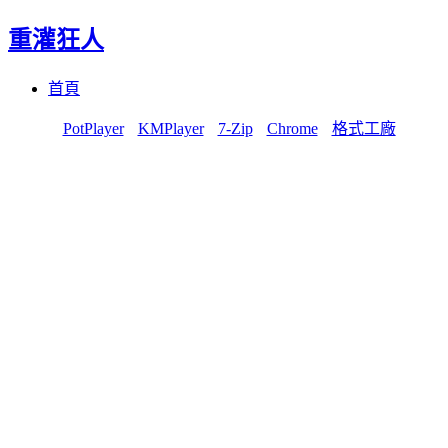
重灌狂人
Menu
Skip
首頁
to
content
PotPlayer
KMPlayer
7-Zip
Chrome
格式工廠